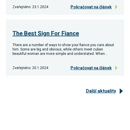
souhlas, nebudete
Pokračovat na článek
Zveřejněno: 23.1.2024
příjemcem obsahů
a reklam
přizpůsobených
Vašim zájmům.
The Best Sign For Fiance
There are a number of ways to show your fiance you care about
him. Some are big and obvious, while others meet cuban
beautiful woman are more simple and understated. When…
Pokračovat na článek
Zveřejněno: 20.1.2024
Další aktuality