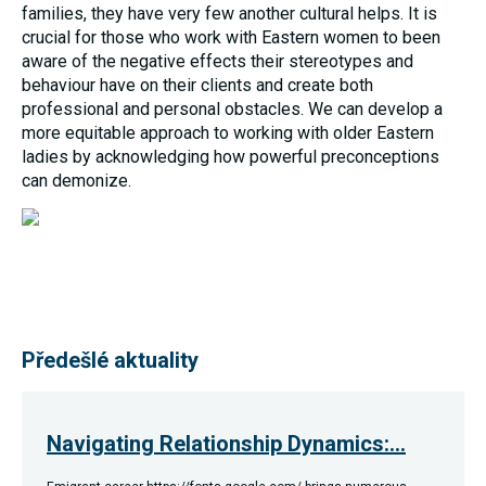
families, they have very few another cultural helps. It is
umožňují
měření
crucial for those who work with Eastern women to been
výkonu
aware of the negative effects their stereotypes and
našeho webu
behaviour have on their clients and create both
a našich
reklamních
professional and personal obstacles. We can develop a
kampaní.
more equitable approach to working with older Eastern
Jejich pomocí
určujeme
ladies by acknowledging how powerful preconceptions
počet návštěv
can demonize.
a zdroje
návštěv
našich
internetových
stránek. Data
získaná
pomocí těchto
cookies
zpracováváme
souhrnně,
Předešlé aktuality
bez použití
identifikátorů,
které ukazují
na konkrétní
uživatelé
Navigating Relationship Dynamics:…
našeho webu.
Pokud
vypnete