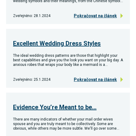
wedding symbols and their meanings, from the Chinese symbol…
Reklamní
cookies
Reklamní cookies
Pokračovat na článek
Zveřejněno: 28.1.2024
používáme my
nebo naši partneři,
abychom Vám
mohli zobrazit
vhodné obsahy
Excellent Wedding Dress Styles
nebo reklamy jak na
našich stránkách,
tak na stránkách
The ideal wedding dress patterns are those that highlight your
třetích subjektů.
best capabilities and give you the look you want on your big day. A
Díky tomu můžeme
anxious robes that wraps your body like a mermaid is a…
vytvářet profily
založené na Vašich
zájmech, tak zvané
Pokračovat na článek
Zveřejněno: 25.1.2024
pseudonymizované
profily. Na základě
těchto informací
není zpravidla
možná
Evidence You’re Meant to be…
bezprostřední
identifikace Vaší
osoby, protože jsou
There are many indicators of whether your mail order wives
používány pouze
spouse and you are truly meant to be collectively. Some are
pseudonymizované
obvious, while others may be more subtle. We'll go over some…
údaje. Pokud
nevyjádříte