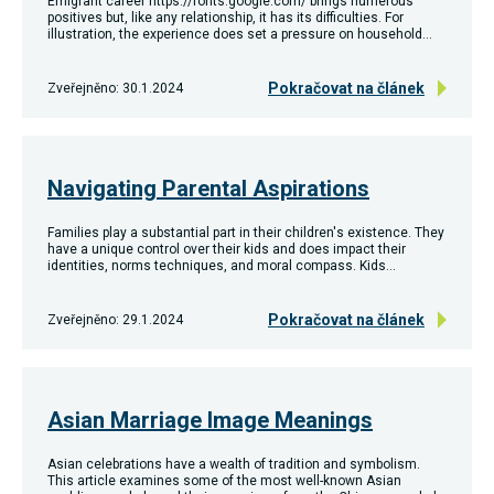
Emigrant career https://fonts.google.com/ brings numerous
používání
positives but, like any relationship, it has its difficulties. For
analytických
illustration, the experience does set a pressure on household…
cookies ve
vztahu k Vaší
návštěvě,
Pokračovat na článek
Zveřejněno: 30.1.2024
ztrácíme
možnost
analýzy
výkonu a
optimalizace
Navigating Parental Aspirations
našich
opatření.
Families play a substantial part in their children's existence. They
have a unique control over their kids and does impact their
identities, norms techniques, and moral compass. Kids…
Personalizované
soubory cookie
Používáme rovněž
Pokračovat na článek
Zveřejněno: 29.1.2024
soubory cookie a
další technologie,
abychom
přizpůsobili naše
webové stránky
Asian Marriage Image Meanings
potřebám a zájmům
našich návštěvníků.
Asian celebrations have a wealth of tradition and symbolism.
This article examines some of the most well-known Asian