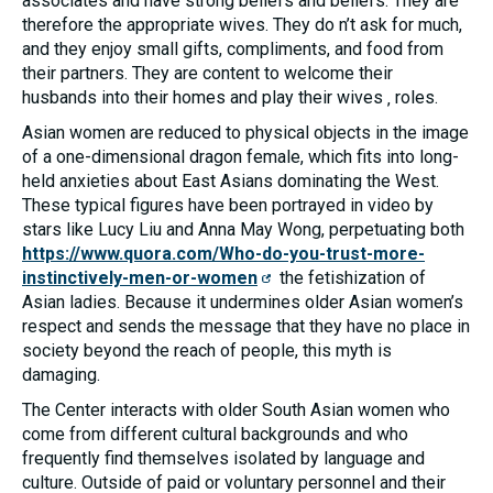
associates and have strong beliefs and beliefs. They are
nezbytné pro
therefore the appropriate wives. They do n’t ask for much,
správné
and they enjoy small gifts, compliments, and food from
fungování
webu a všech
their partners. They are content to welcome their
funkcí, které
husbands into their homes and play their wives ‚ roles.
nabízí.
Nepožadujeme
Asian women are reduced to physical objects in the image
Váš souhlas s
využitím
of a one-dimensional dragon female, which fits into long-
technických
held anxieties about East Asians dominating the West.
cookies na
These typical figures have been portrayed in video by
našem webu.
Z tohoto
stars like Lucy Liu and Anna May Wong, perpetuating both
důvodu
https://www.quora.com/Who-do-you-trust-more-
technické
instinctively-men-or-women
the fetishization of
cookies
nemohou být
Asian ladies. Because it undermines older Asian women’s
individuálně
respect and sends the message that they have no place in
deaktivovány
nebo
society beyond the reach of people, this myth is
aktivovány.
damaging.
The Center interacts with older South Asian women who
come from different cultural backgrounds and who
Analytické
cookies
frequently find themselves isolated by language and
Analytické
culture. Outside of paid or voluntary personnel and their
cookies nám