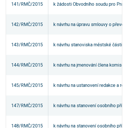
141/RMČ/2015
k žádosti Obvodního soudu pro Prahu 
používání
analytických
cookies ve
vztahu k Vaší
návštěvě,
142/RMČ/2015
k návrhu na úpravu smlouvy o převodu v
ztrácíme
možnost
analýzy
výkonu a
143/RMČ/2015
k návrhu stanoviska městské části P
optimalizace
našich
opatření.
144/RMČ/2015
k návrhu na jmenování člena komise 
Personalizované
soubory cookie
Používáme rovněž
145/RMČ/2015
k návrhu na ustanovení redakce a red
soubory cookie a
další technologie,
abychom
přizpůsobili naše
webové stránky
147/RMČ/2015
k návrhu na stanovení osobního přípla
potřebám a zájmům
našich návštěvníků.
148/RMČ/2015
k návrhu na stanovení osobního přípl