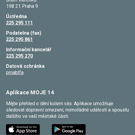
souhlas, nebudete
198 21 Praha 9
příjemcem obsahů
a reklam
Ústředna
přizpůsobených
225 295 111
Vašim zájmům.
Podatelna (fax)
225 295 861
Informační kancelář
225 295 270
Datová schránka
pmabtfa
Aplikace MOJE 14
Mějte přehled o dění kolem vás. Aplikace umožňuje
sledovat dopravní omezení, mimořádné události a spoustu
dalšího ve vaší městské části.