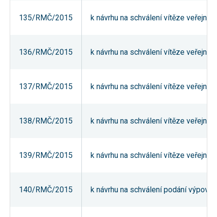
umožňují
měření
135/RMČ/2015
k návrhu na schválení vítěze veřejné 
výkonu
našeho webu
a našich
reklamních
136/RMČ/2015
k návrhu na schválení vítěze veřejné 
kampaní.
Jejich pomocí
určujeme
počet návštěv
a zdroje
137/RMČ/2015
k návrhu na schválení vítěze veřejné 
návštěv
našich
internetových
stránek. Data
138/RMČ/2015
k návrhu na schválení vítěze veřejné 
získaná
pomocí těchto
cookies
zpracováváme
souhrnně,
139/RMČ/2015
k návrhu na schválení vítěze veřejné 
bez použití
identifikátorů,
které ukazují
na konkrétní
140/RMČ/2015
k návrhu na schválení podání výpověd
uživatelé
našeho webu.
Pokud
vypnete