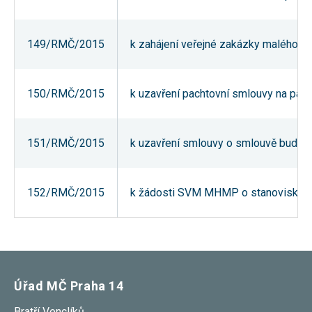
Reklamní
cookies
Reklamní cookies
149/RMČ/2015
k zahájení veřejné zakázky malého roz
používáme my
nebo naši partneři,
abychom Vám
mohli zobrazit
vhodné obsahy
150/RMČ/2015
k uzavření pachtovní smlouvy na pacht
nebo reklamy jak na
našich stránkách,
tak na stránkách
třetích subjektů.
151/RMČ/2015
k uzavření smlouvy o smlouvě budoucí o
Díky tomu můžeme
vytvářet profily
založené na Vašich
zájmech, tak zvané
pseudonymizované
152/RMČ/2015
k žádosti SVM MHMP o stanovisko k p
profily. Na základě
těchto informací
není zpravidla
možná
bezprostřední
identifikace Vaší
osoby, protože jsou
používány pouze
Úřad MČ Praha 14
pseudonymizované
údaje. Pokud
Bratří Venclíků
nevyjádříte