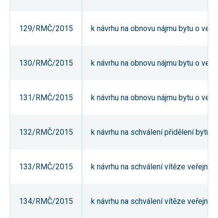
nezbytné pro
správné
fungování
129/RMČ/2015
k návrhu na obnovu nájmu bytu o veliko
webu a všech
funkcí, které
nabízí.
Nepožadujeme
Váš souhlas s
130/RMČ/2015
k návrhu na obnovu nájmu bytu o veliko
využitím
technických
cookies na
našem webu.
131/RMČ/2015
k návrhu na obnovu nájmu bytu o veliko
Z tohoto
důvodu
technické
cookies
nemohou být
132/RMČ/2015
k návrhu na schválení přidělení bytu 
individuálně
deaktivovány
nebo
aktivovány.
133/RMČ/2015
k návrhu na schválení vítěze veřejné 
Analytické
134/RMČ/2015
k návrhu na schválení vítěze veřejné 
cookies
Analytické
cookies nám