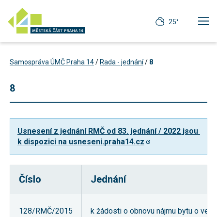
25°
Samospráva ÚMČ Praha 14
/
Rada - jednání
/
8
8
Usnesení z jednání RMČ od 83. jednání / 2022 jsou 
k dispozici na usneseni.praha14.cz
Číslo
Jednání
Technické
cookies
Technické
128/RMČ/2015
k žádosti o obnovu nájmu bytu o veliko
cookies jsou