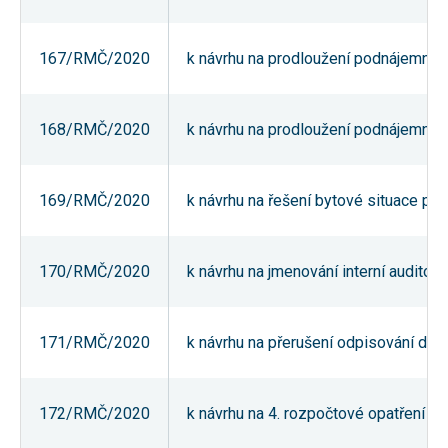
nezbytné pro
správné
fungování
167/RMČ/2020
k návrhu na prodloužení podnájemní sm
webu a všech
funkcí, které
nabízí.
Nepožadujeme
Váš souhlas s
168/RMČ/2020
k návrhu na prodloužení podnájemní sm
využitím
technických
cookies na
našem webu.
169/RMČ/2020
k návrhu na řešení bytové situace pro
Z tohoto
důvodu
technické
cookies
nemohou být
170/RMČ/2020
k návrhu na jmenování interní auditor
individuálně
deaktivovány
nebo
aktivovány.
171/RMČ/2020
k návrhu na přerušení odpisování dl
Analytické
172/RMČ/2020
k návrhu na 4. rozpočtové opatření m
cookies
Analytické
cookies nám