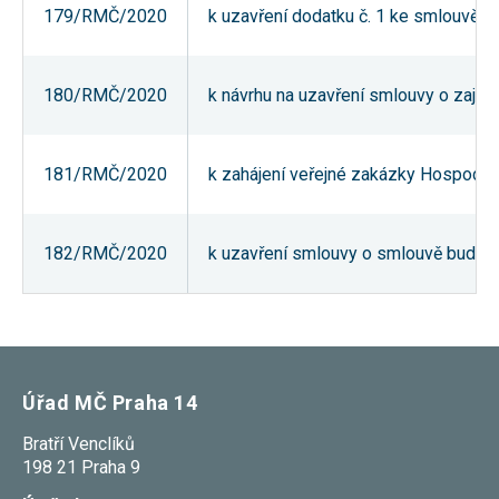
179/RMČ/2020
k uzavření dodatku č. 1 ke smlouvě č
používání
analytických
cookies ve
vztahu k Vaší
návštěvě,
180/RMČ/2020
k návrhu na uzavření smlouvy o zaji
ztrácíme
možnost
analýzy
výkonu a
181/RMČ/2020
k zahájení veřejné zakázky Hospodař
optimalizace
našich
opatření.
182/RMČ/2020
k uzavření smlouvy o smlouvě budoucí
Personalizované
soubory cookie
Používáme rovněž
soubory cookie a
další technologie,
abychom
přizpůsobili naše
Úřad MČ Praha 14
webové stránky
potřebám a zájmům
Bratří Venclíků
našich návštěvníků.
198 21 Praha 9