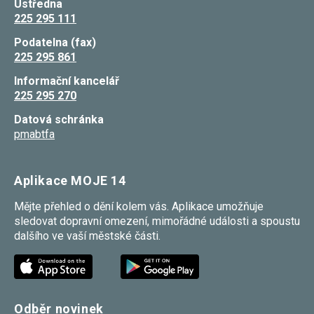
Ústředna
Reklamní
225 295 111
cookies
Reklamní cookies
Podatelna (fax)
používáme my
nebo naši partneři,
225 295 861
abychom Vám
mohli zobrazit
Informační kancelář
vhodné obsahy
225 295 270
nebo reklamy jak na
našich stránkách,
Datová schránka
tak na stránkách
pmabtfa
třetích subjektů.
Díky tomu můžeme
vytvářet profily
založené na Vašich
Aplikace MOJE 14
zájmech, tak zvané
pseudonymizované
profily. Na základě
Mějte přehled o dění kolem vás. Aplikace umožňuje
těchto informací
sledovat dopravní omezení, mimořádné události a spoustu
není zpravidla
dalšího ve vaší městské části.
možná
bezprostřední
identifikace Vaší
osoby, protože jsou
používány pouze
pseudonymizované
údaje. Pokud
Odběr novinek
nevyjádříte