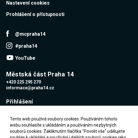
Nastavení cookies
Prohlášení o přístupnosti
@mcpraha14
#praha14
YouTube
Městská část Praha 14
+420 225 295 270
informace@praha14.cz
Přihlášení
Uživatelské jméno
Tento web používá soubory cookies. Používáním tohoto
webu souhlasíte s ukládáním a používáním nezbytných
souborů cookies. Zakliknutím tlačítka "Povolit vše" udělujete
Heslo
souhlas k ukládání a používání i dalších souborů cookies jako