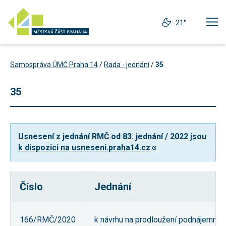
21°
Samospráva ÚMČ Praha 14
/
Rada - jednání
/
35
35
Usnesení z jednání RMČ od 83. jednání / 2022 jsou 
k dispozici na usneseni.praha14.cz
Číslo
Jednání
Technické
cookies
Technické
166/RMČ/2020
k návrhu na prodloužení podnájemní sm
cookies jsou