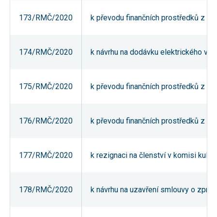
umožňují
měření
173/RMČ/2020
k převodu finančních prostředků z re
výkonu
našeho webu
a našich
reklamních
174/RMČ/2020
k návrhu na dodávku elektrického var
kampaní.
Jejich pomocí
určujeme
počet návštěv
a zdroje
175/RMČ/2020
k převodu finančních prostředků z re
návštěv
našich
internetových
stránek. Data
176/RMČ/2020
k převodu finančních prostředků z re
získaná
pomocí těchto
cookies
zpracováváme
souhrnně,
177/RMČ/2020
k rezignaci na členství v komisi kultu
bez použití
identifikátorů,
které ukazují
na konkrétní
178/RMČ/2020
k návrhu na uzavření smlouvy o zpro
uživatelé
našeho webu.
Pokud
vypnete