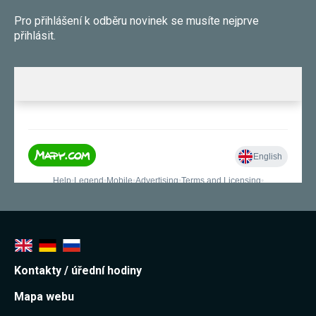
souhlas, nebudete
Pro přihlášení k odběru novinek se musíte nejprve
příjemcem obsahů
a reklam
přihlásit.
přizpůsobených
Vašim zájmům.
Kontakty / úřední hodiny
Mapa webu