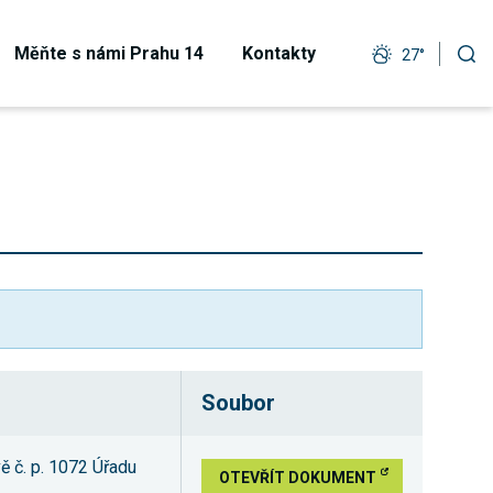
Měňte s námi Prahu 14
Kontakty
27°
Soubor
 č. p. 1072 Úřadu
OTEVŘÍT DOKUMENT