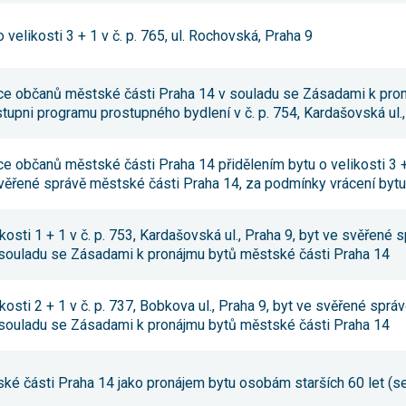
umožňují
měření
velikosti 3 + 1 v č. p. 765, ul. Rochovská, Praha 9
výkonu
našeho webu
a našich
reklamních
ace občanů městské části Praha 14 v souladu se Zásadami k pron
kampaní.
 stupni programu prostupného bydlení v č. p. 754, Kardašovská ul.
Jejich pomocí
určujeme
počet návštěv
a zdroje
ce občanů městské části Praha 14 přidělením bytu o velikosti 3 + 
návštěv
 svěřené správě městské části Praha 14, za podmínky vrácení bytu
našich
internetových
stránek. Data
získaná
ikosti 1 + 1 v č. p. 753, Kardašovská ul., Praha 9, byt ve svěřené
pomocí těchto
 souladu se Zásadami k pronájmu bytů městské části Praha 14
cookies
zpracováváme
souhrnně,
bez použití
ikosti 2 + 1 v č. p. 737, Bobkova ul., Praha 9, byt ve svěřené spr
identifikátorů,
 souladu se Zásadami k pronájmu bytů městské části Praha 14
které ukazují
na konkrétní
uživatelé
našeho webu.
tské části Praha 14 jako pronájem bytu osobám starších 60 let (s
Pokud
vypnete