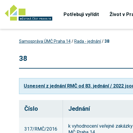
Potřebuji vyřídit
Život v Pr
Samospráva ÚMČ Praha 14
/
Rada - jednání
/
38
38
Usnesení z jednání RMČ od 83. jednání / 2022 jso
Číslo
Jednání
k vyhodnocení veřejné zakázky
317/RMČ/2016
MČ Praha 14