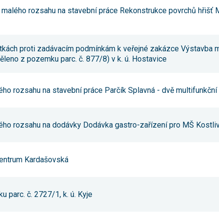
 malého rozsahu na stavební práce Rekonstrukce povrchů hřiš
itkách proti zadávacím podmínkám k veřejné zakázce Výstavba m
leno z pozemku parc. č. 877/8) v k. ú. Hostavice
ého rozsahu na stavební práce Parčík Splavná - dvě multifunkční 
lého rozsahu na dodávky Dodávka gastro-zařízení pro MŠ Kostli
 centrum Kardašovská
 parc. č. 2727/1, k. ú. Kyje