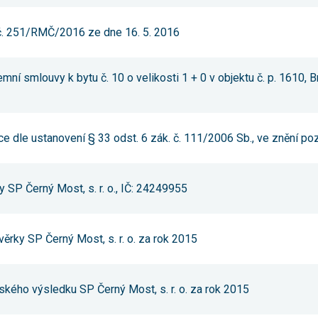
používání
analytických
 č. 251/RMČ/2016 ze dne 16. 5. 2016
cookies ve
vztahu k Vaší
návštěvě,
ztrácíme
mní smlouvy k bytu č. 10 o velikosti 1 + 0 v objektu č. p. 1610, B
možnost
analýzy
výkonu a
optimalizace
našich
opatření.
ce dle ustanovení § 33 odst. 6 zák. č. 111/2006 Sb., ve znění po
Personalizované
SP Černý Most, s. r. o., IČ: 24249955
soubory cookie
Používáme rovněž
soubory cookie a
další technologie,
abychom
věrky SP Černý Most, s. r. o. za rok 2015
přizpůsobili naše
webové stránky
potřebám a zájmům
našich návštěvníků.
ského výsledku SP Černý Most, s. r. o. za rok 2015