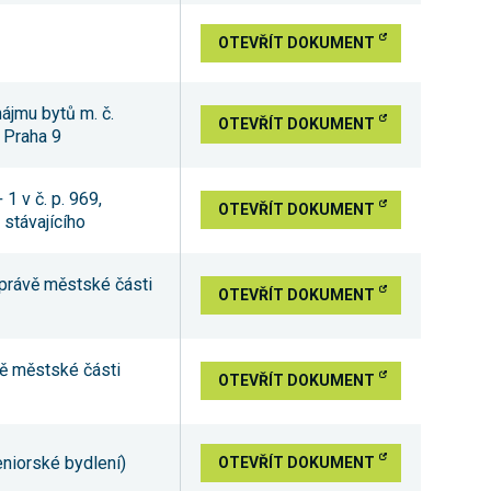
OTEVŘÍT DOKUMENT
ájmu bytů m. č.
OTEVŘÍT DOKUMENT
, Praha 9
1 v č. p. 969,
OTEVŘÍT DOKUMENT
 stávajícího
 správě městské části
OTEVŘÍT DOKUMENT
ávě městské části
OTEVŘÍT DOKUMENT
eniorské bydlení)
OTEVŘÍT DOKUMENT