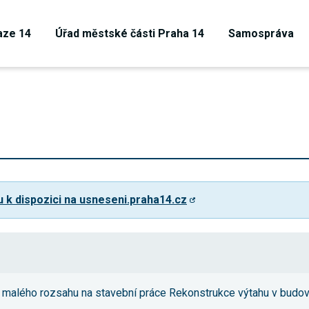
aze 14
Úřad městské části Praha 14
Samospráva
u k dispozici na usneseni.praha14.cz
Technické
cookies
 malého rozsahu na stavební práce Rekonstrukce výtahu v budově
Technické
cookies jsou