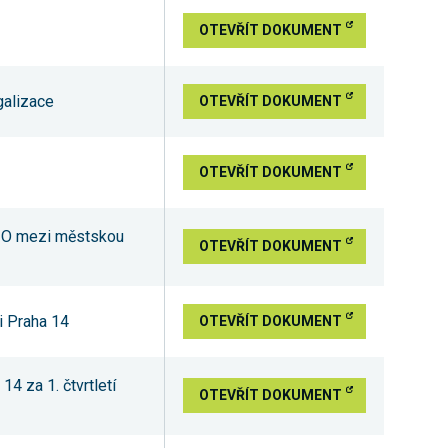
OTEVŘÍT DOKUMENT
galizace
OTEVŘÍT DOKUMENT
OTEVŘÍT DOKUMENT
XIO mezi městskou
OTEVŘÍT DOKUMENT
i Praha 14
OTEVŘÍT DOKUMENT
14 za 1. čtvrtletí
OTEVŘÍT DOKUMENT