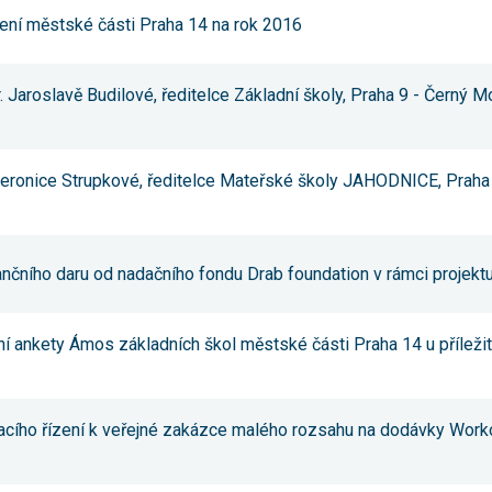
souhlas, nebudete
ření městské části Praha 14 na rok 2016
příjemcem obsahů
a reklam
přizpůsobených
Vašim zájmům.
. Jaroslavě Budilové, ředitelce Základní školy, Praha 9 - Černý 
 Veronice Strupkové, ředitelce Mateřské školy JAHODNICE, Praha 
inančního daru od nadačního fondu Drab foundation v rámci proje
ní ankety Ámos základních škol městské části Praha 14 u příleži
acího řízení k veřejné zakázce malého rozsahu na dodávky Worko