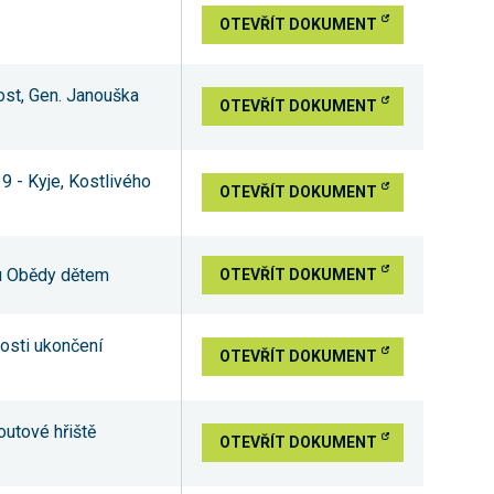
OTEVŘÍT DOKUMENT
Most, Gen. Janouška
OTEVŘÍT DOKUMENT
9 - Kyje, Kostlivého
OTEVŘÍT DOKUMENT
ktu Obědy dětem
OTEVŘÍT DOKUMENT
tosti ukončení
OTEVŘÍT DOKUMENT
utové hřiště
OTEVŘÍT DOKUMENT