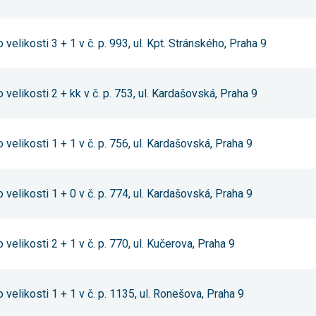
nezbytné pro
správné
fungování
velikosti 3 + 1 v č. p. 993, ul. Kpt. Stránského, Praha 9
webu a všech
funkcí, které
nabízí.
Nepožadujeme
Váš souhlas s
velikosti 2 + kk v č. p. 753, ul. Kardašovská, Praha 9
využitím
technických
cookies na
našem webu.
velikosti 1 + 1 v č. p. 756, ul. Kardašovská, Praha 9
Z tohoto
důvodu
technické
cookies
nemohou být
velikosti 1 + 0 v č. p. 774, ul. Kardašovská, Praha 9
individuálně
deaktivovány
nebo
aktivovány.
velikosti 2 + 1 v č. p. 770, ul. Kučerova, Praha 9
Analytické
cookies
velikosti 1 + 1 v č. p. 1135, ul. Ronešova, Praha 9
Analytické
cookies nám