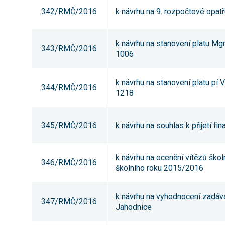
342/RMČ/2016
k návrhu na 9. rozpočtové opat
k návrhu na stanovení platu Mgr
343/RMČ/2016
1006
k návrhu na stanovení platu pí
344/RMČ/2016
1218
345/RMČ/2016
k návrhu na souhlas k přijetí f
k návrhu na ocenění vítězů škol
346/RMČ/2016
školního roku 2015/2016
k návrhu na vyhodnocení zadáv
347/RMČ/2016
Jahodnice