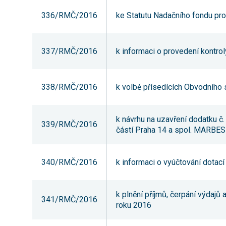
336/RMČ/2016
ke Statutu Nadačního fondu pro
337/RMČ/2016
k informaci o provedení kontro
338/RMČ/2016
k volbě přísedících Obvodního 
k návrhu na uzavření dodatku
339/RMČ/2016
částí Praha 14 a spol. MARBES 
340/RMČ/2016
k informaci o vyúčtování dotac
k plnění příjmů, čerpání výdajů 
341/RMČ/2016
roku 2016