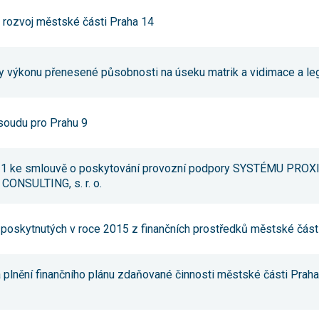
Reklamní
 rozvoj městské části Praha 14
cookies
Reklamní cookies
používáme my
nebo naši partneři,
abychom Vám
ly výkonu přenesené působnosti na úseku matrik a vidimace a le
mohli zobrazit
vhodné obsahy
nebo reklamy jak na
našich stránkách,
soudu pro Prahu 9
tak na stránkách
třetích subjektů.
Díky tomu můžeme
vytvářet profily
 č. 1 ke smlouvě o poskytování provozní podpory SYSTÉMU PRO
založené na Vašich
zájmech, tak zvané
CONSULTING, s. r. o.
pseudonymizované
profily. Na základě
těchto informací
není zpravidla
í poskytnutých v roce 2015 z finančních prostředků městské část
možná
bezprostřední
identifikace Vaší
osoby, protože jsou
a plnění finančního plánu zdaňované činnosti městské části Praha 
používány pouze
pseudonymizované
údaje. Pokud
nevyjádříte