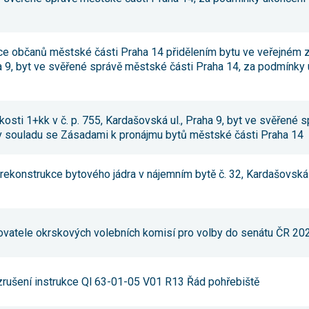
nezbytné pro
správné
fungování
webu a všech
ace občanů městské části Praha 14 přidělením bytu ve veřejném z
funkcí, které
nabízí.
ha 9, byt ve svěřené správě městské části Praha 14, za podmínky 
Nepožadujeme
Váš souhlas s
využitím
technických
cookies na
likosti 1+kk v č. p. 755, Kardašovská ul., Praha 9, byt ve svěřené
našem webu.
 v souladu se Zásadami k pronájmu bytů městské části Praha 14
Z tohoto
důvodu
technické
é rekonstrukce bytového jádra v nájemním bytě č. 32, Kardašovsk
cookies
nemohou být
individuálně
deaktivovány
nebo
aktivovány.
ovatele okrskových volebních komisí pro volby do senátu ČR 20
Analytické
zrušení instrukce Ql 63-01-05 V01 R13 Řád pohřebiště
cookies
Analytické
cookies nám