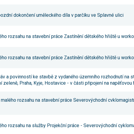
Reklamní
cookies
Reklamní cookies
pozdní dokončení uměleckého díla v parčíku ve Splavné ulici
používáme my
nebo naši partneři,
abychom Vám
mohli zobrazit
ého rozsahu na stavební práce Zastínění dětského hřiště u worko
vhodné obsahy
nebo reklamy jak na
našich stránkách,
tak na stránkách
ého rozsahu na stavební práce Zastínění dětského hřiště u worko
třetích subjektů.
Díky tomu můžeme
vytvářet profily
založené na Vašich
ráv a povinností ke stavbě z vydaného územního rozhodnutí na s
zájmech, tak zvané
pseudonymizované
ní zeleně, Praha, Kyje, Hostavice - v části připojení na napěťovou
profily. Na základě
těchto informací
není zpravidla
 malého rozsahu na stavební práce Severovýchodní cvklomagistrá
možná
bezprostřední
identifikace Vaší
osoby, protože jsou
používány pouze
pseudonymizované
ého rozsahu na služby Projekční práce - Severovýchodní cyklomag
údaje. Pokud
nevyjádříte