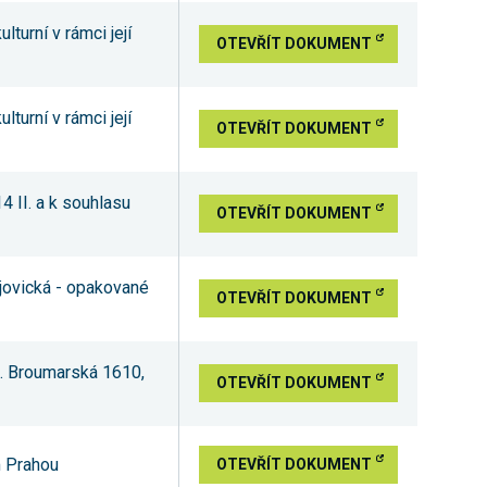
turní v rámci její
OTEVŘÍT DOKUMENT
turní v rámci její
OTEVŘÍT DOKUMENT
4 II. a k souhlasu
OTEVŘÍT DOKUMENT
jovická - opakované
OTEVŘÍT DOKUMENT
ul. Broumarská 1610,
OTEVŘÍT DOKUMENT
m Prahou
OTEVŘÍT DOKUMENT