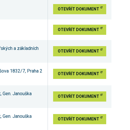
OTEVŘÍT DOKUMENT
OTEVŘÍT DOKUMENT
řských a základních
OTEVŘÍT DOKUMENT
ršova 1832/7, Praha 2
OTEVŘÍT DOKUMENT
t, Gen. Janouška
OTEVŘÍT DOKUMENT
t, Gen. Janouška
OTEVŘÍT DOKUMENT