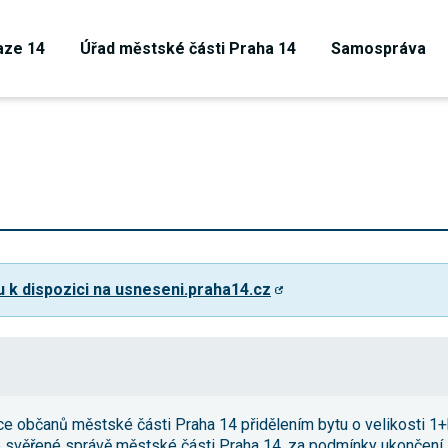
aze 14
Úřad městské části Praha 14
Samospráva
u k dispozici na usneseni.praha14.cz
Technické
cookies
ce občanů městské části Praha 14 přidělením bytu o velikosti 1+k
Technické
ve svěřené správě městské části Praha 14, za podmínky ukončení 
cookies jsou