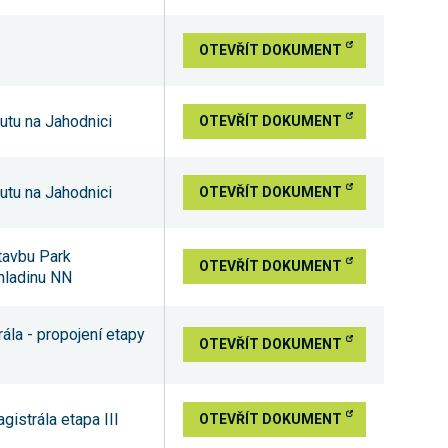
OTEVŘÍT DOKUMENT
utu na Jahodnici
OTEVŘÍT DOKUMENT
utu na Jahodnici
OTEVŘÍT DOKUMENT
tavbu Park
OTEVŘÍT DOKUMENT
 hladinu NN
la - propojení etapy
OTEVŘÍT DOKUMENT
istrála etapa III
OTEVŘÍT DOKUMENT