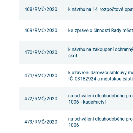
468/RMČ/2020
k návrhu na 14. rozpočtové opa
469/RMČ/2020
ke zprávě o činnosti Rady městs
k návrhu na zakoupení ochranný
470/RMČ/2020
škol
k uzavření darovací smlouvy me
471/RMČ/2020
IČ: 03182924 a městskou částí
na schválení dlouhodobého pron
472/RMČ/2020
1006 - kadeřnictví
na schválení dlouhodobého pron
473/RMČ/2020
1006