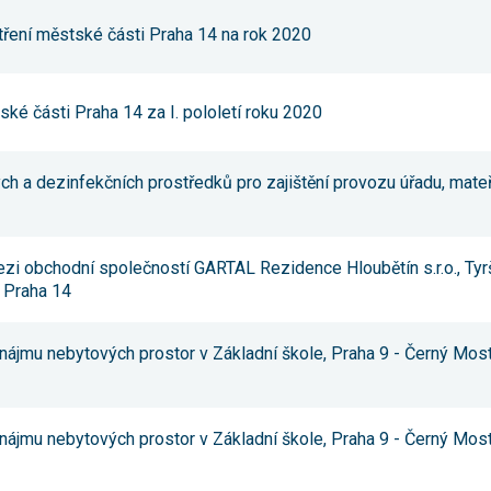
umožňují
měření
tření městské části Praha 14 na rok 2020
výkonu
našeho webu
a našich
reklamních
ké části Praha 14 za I. pololetí roku 2020
kampaní.
Jejich pomocí
určujeme
počet návštěv
ch a dezinfekčních prostředků pro zajištění provozu úřadu, mate
a zdroje
návštěv
našich
internetových
stránek. Data
zi obchodní společností GARTAL Rezidence Hloubětín s.r.o., Ty
získaná
 Praha 14
pomocí těchto
cookies
zpracováváme
souhrnně,
ájmu nebytových prostor v Základní škole, Praha 9 - Černý Mos
bez použití
identifikátorů,
které ukazují
na konkrétní
uživatelé
ájmu nebytových prostor v Základní škole, Praha 9 - Černý Mos
našeho webu.
Pokud
vypnete