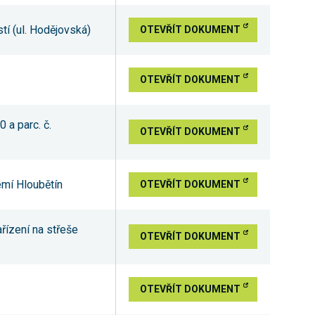
í (ul. Hodějovská)
OTEVŘÍT DOKUMENT
OTEVŘÍT DOKUMENT
 a parc. č.
OTEVŘÍT DOKUMENT
emí Hloubětín
OTEVŘÍT DOKUMENT
řízení na střeše
OTEVŘÍT DOKUMENT
OTEVŘÍT DOKUMENT