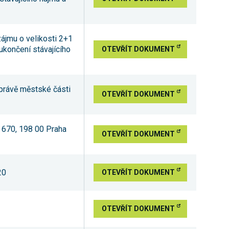
ájmu o velikosti 2+1
ukončení stávajícího
OTEVŘÍT DOKUMENT
 správě městské části
OTEVŘÍT DOKUMENT
á 670, 198 00 Praha
OTEVŘÍT DOKUMENT
20
OTEVŘÍT DOKUMENT
OTEVŘÍT DOKUMENT