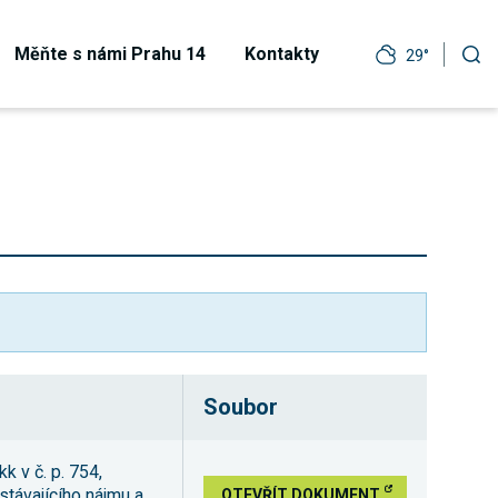
Měňte s námi Prahu 14
Kontakty
29°
Soubor
k v č. p. 754,
stávajícího nájmu a
OTEVŘÍT DOKUMENT