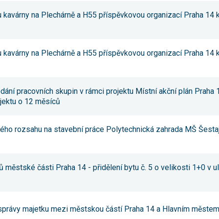
používání
u kavárny na Plechárně a H55 příspěvkovou organizací Praha 14 kul
analytických
cookies ve
vztahu k Vaší
návštěvě,
ztrácíme
u kavárny na Plechárně a H55 příspěvkovou organizací Praha 14 kul
možnost
analýzy
výkonu a
optimalizace
našich
dání pracovních skupin v rámci projektu Místní akční plán Praha 1
opatření.
jektu o 12 měsíců
Personalizované
lého rozsahu na stavební práce Polytechnická zahrada MŠ Šesta
soubory cookie
Používáme rovněž
soubory cookie a
další technologie,
abychom
 městské části Praha 14 - přidělení bytu č. 5 o velikosti 1+0 v 
přizpůsobili naše
webové stránky
potřebám a zájmům
našich návštěvníků.
správy majetku mezi městskou částí Praha 14 a Hlavním měste