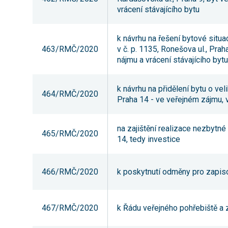
vrácení stávajícího bytu
k návrhu na řešení bytové situ
463/RMČ/2020
v č. p. 1135, Ronešova ul., Pra
nájmu a vrácení stávajícího bytu
k návrhu na přidělení bytu o ve
464/RMČ/2020
Praha 14 - ve veřejném zájmu,
na zajištění realizace nezbytn
465/RMČ/2020
14, tedy investice
466/RMČ/2020
k poskytnutí odměny pro zapis
467/RMČ/2020
k Řádu veřejného pohřebiště a 