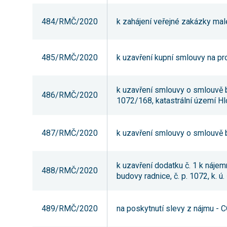
484/RMČ/2020
k zahájení veřejné zakázky mal
485/RMČ/2020
k uzavření kupní smlouvy na pro
k uzavření smlouvy o smlouvě b
486/RMČ/2020
1072/168, katastrální území Hl
487/RMČ/2020
k uzavření smlouvy o smlouvě b
k uzavření dodatku č. 1 k náje
488/RMČ/2020
budovy radnice, č. p. 1072, k. ú
489/RMČ/2020
na poskytnutí slevy z nájmu -