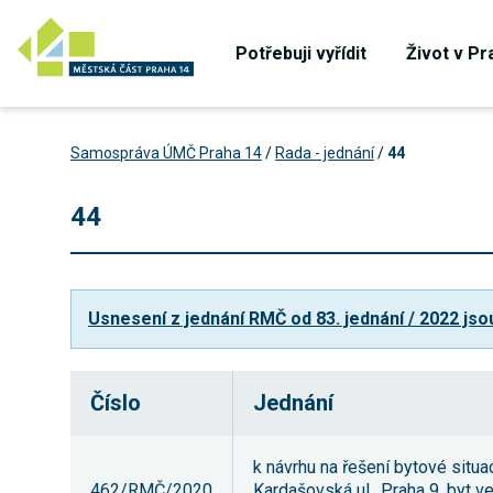
Potřebuji vyřídit
Život v Pr
Samospráva ÚMČ Praha 14
/
Rada - jednání
/
44
44
Usnesení z jednání RMČ od 83. jednání / 2022 jso
Číslo
Jednání
k návrhu na řešení bytové situa
462/RMČ/2020
Kardašovská ul., Praha 9, byt 