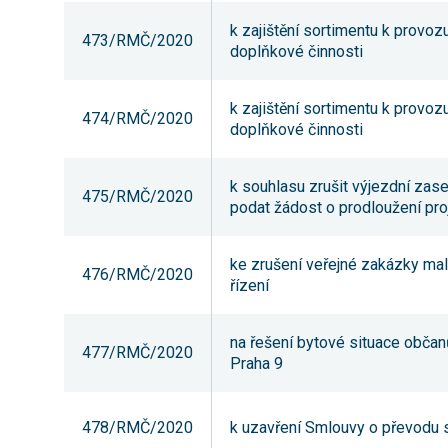
k zajištění sortimentu k provoz
473/RMČ/2020
doplňkové činnosti
k zajištění sortimentu k provoz
474/RMČ/2020
doplňkové činnosti
k souhlasu zrušit výjezdní zase
475/RMČ/2020
podat žádost o prodloužení pro
ke zrušení veřejné zakázky ma
476/RMČ/2020
řízení
na řešení bytové situace občanů
477/RMČ/2020
Praha 9
478/RMČ/2020
k uzavření Smlouvy o převodu 