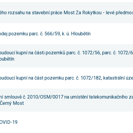
souhlas, nebudete
příjemcem obsahů
ého rozsahu na stavební práce Most Za Rokytkou - levé předmost
a reklam
přizpůsobených
Vašim zájmům.
dej pozemku parc. č. 566/59, k. ú. Hloubětín
udoucí kupní na části pozemků parc. č. 1072/56, parc. č. 1072/60
oubětín
udoucí kupní na část pozemku parc. č. 1072/182, katastrální úz
mní smlouvě č. 2010/OSM/0017 na umístění telekomunikačního za
. Černý Most
 COVID-19