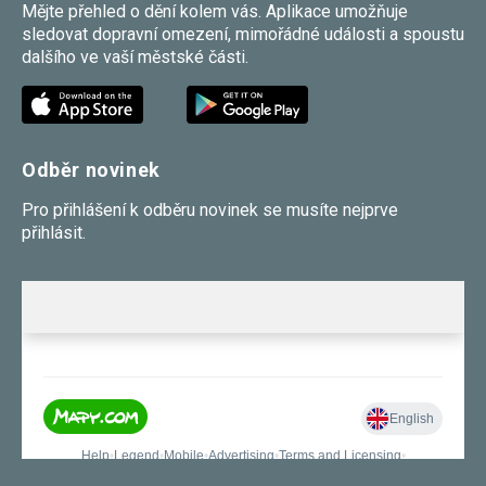
Mějte přehled o dění kolem vás. Aplikace umožňuje
Reklamní
sledovat dopravní omezení, mimořádné události a spoustu
cookies
Reklamní cookies
dalšího ve vaší městské části.
používáme my
nebo naši partneři,
abychom Vám
mohli zobrazit
vhodné obsahy
nebo reklamy jak na
Odběr novinek
našich stránkách,
tak na stránkách
třetích subjektů.
Pro přihlášení k odběru novinek se musíte nejprve
Díky tomu můžeme
přihlásit.
vytvářet profily
založené na Vašich
zájmech, tak zvané
pseudonymizované
profily. Na základě
těchto informací
není zpravidla
možná
bezprostřední
identifikace Vaší
osoby, protože jsou
používány pouze
pseudonymizované
údaje. Pokud
nevyjádříte