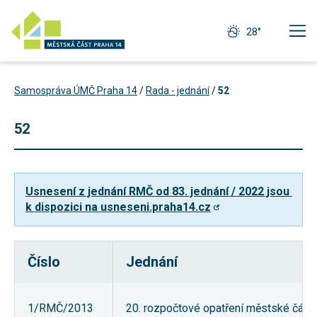
28°
Samospráva ÚMČ Praha 14
/
Rada - jednání
/
52
52
Usnesení z jednání RMČ od 83. jednání / 2022 jsou 
k dispozici na usneseni.praha14.cz
Číslo
Jednání
Technické
cookies
Technické
1/RMČ/2013
20. rozpočtové opatření městské části
cookies jsou