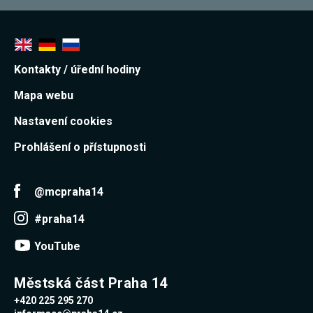
souhlas, nebudete
příjemcem obsahů
a reklam
přizpůsobených
Vašim zájmům.
Kontakty / úřední hodiny
Mapa webu
Nastavení cookies
Prohlášení o přístupnosti
@mcpraha14
#praha14
YouTube
Městská část Praha 14
+420 225 295 270