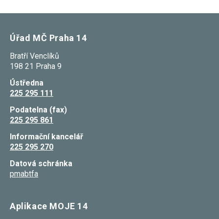
používání
analytických
cookies ve
vztahu k Vaší
Úřad MČ Praha 14
návštěvě,
ztrácíme
možnost
Bratří Venclíků
analýzy
198 21 Praha 9
výkonu a
optimalizace
Ústředna
našich
225 295 111
opatření.
Podatelna (fax)
225 295 861
Personalizované
soubory cookie
Informační kancelář
Používáme rovněž
225 295 270
soubory cookie a
další technologie,
Datová schránka
abychom
přizpůsobili naše
pmabtfa
webové stránky
potřebám a zájmům
našich návštěvníků.
Aplikace MOJE 14