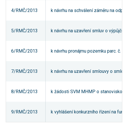
umožňují
měření
4/RMČ/2013
k návrhu na schválení záměru na odprode
výkonu
našeho webu
a našich
reklamních
5/RMČ/2013
k návrhu na uzavření smluv o výpůjčce
kampaní.
Jejich pomocí
určujeme
počet návštěv
a zdroje
6/RMČ/2013
k návrhu pronájmu pozemku parc. č. 72
návštěv
našich
internetových
stránek. Data
7/RMČ/2013
k návrhu na uzavření smlouvy o smlouv
získaná
pomocí těchto
cookies
zpracováváme
souhrnně,
8/RMČ/2013
k žádosti SVM MHMP o stanovisko k pr
bez použití
identifikátorů,
které ukazují
na konkrétní
9/RMČ/2013
k vyhlášení konkurzního řízení na funk
uživatelé
našeho webu.
Pokud
vypnete