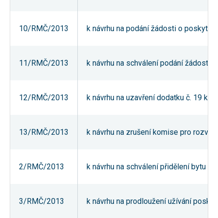
nezbytné pro
správné
fungování
10/RMČ/2013
k návrhu na podání žádosti o poskytnu
webu a všech
funkcí, které
nabízí.
Nepožadujeme
Váš souhlas s
11/RMČ/2013
k návrhu na schválení podání žádosti m
využitím
technických
cookies na
našem webu.
12/RMČ/2013
k návrhu na uzavření dodatku č. 19 ke
Z tohoto
důvodu
technické
cookies
nemohou být
13/RMČ/2013
k návrhu na zrušení komise pro rozvoj
individuálně
deaktivovány
nebo
aktivovány.
2/RMČ/2013
k návrhu na schválení přidělení bytu o
Analytické
3/RMČ/2013
k návrhu na prodloužení užívání poskytn
cookies
Analytické
cookies nám