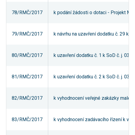
souhlas, nebudete
příjemcem obsahů
78/RMČ/2017
k podání žádosti o dotaci - Projekt MČ
a reklam
přizpůsobených
Vašim zájmům.
79/RMČ/2017
k návrhu na uzavření dodatku č. 29 k
80/RMČ/2017
k uzavření dodatku č. 1 k SoD č. j. 0
81/RMČ/2017
k uzavření dodatku č. 2 k SoD č. j. 0
82/RMČ/2017
k vyhodnocení veřejné zakázky malého 
83/RMČ/2017
k vyhodnocení zadávacího řízení k veře