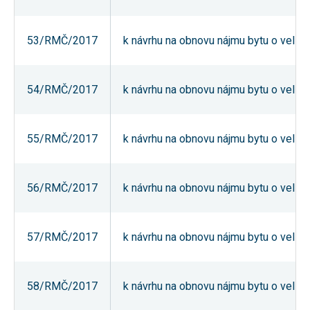
nezbytné pro
správné
fungování
53/RMČ/2017
k návrhu na obnovu nájmu bytu o velikos
webu a všech
funkcí, které
nabízí.
Nepožadujeme
Váš souhlas s
54/RMČ/2017
k návrhu na obnovu nájmu bytu o velikos
využitím
technických
cookies na
našem webu.
55/RMČ/2017
k návrhu na obnovu nájmu bytu o velikos
Z tohoto
důvodu
technické
cookies
nemohou být
56/RMČ/2017
k návrhu na obnovu nájmu bytu o velikos
individuálně
deaktivovány
nebo
aktivovány.
57/RMČ/2017
k návrhu na obnovu nájmu bytu o velikos
Analytické
58/RMČ/2017
k návrhu na obnovu nájmu bytu o velikos
cookies
Analytické
cookies nám