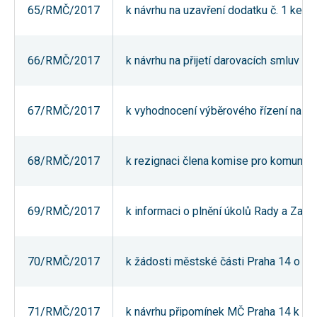
65/RMČ/2017
k návrhu na uzavření dodatku č. 1 ke s
používání
analytických
cookies ve
vztahu k Vaší
návštěvě,
66/RMČ/2017
k návrhu na přijetí darovacích smluv pr
ztrácíme
možnost
analýzy
výkonu a
67/RMČ/2017
k vyhodnocení výběrového řízení na pr
optimalizace
našich
opatření.
68/RMČ/2017
k rezignaci člena komise pro komunitn
Personalizované
soubory cookie
Používáme rovněž
69/RMČ/2017
k informaci o plnění úkolů Rady a Zast
soubory cookie a
další technologie,
abychom
přizpůsobili naše
webové stránky
70/RMČ/2017
k žádosti městské části Praha 14 o poř
potřebám a zájmům
našich návštěvníků.
71/RMČ/2017
k návrhu připomínek MČ Praha 14 k oz