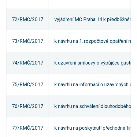
Reklamní
cookies
Reklamní cookies
72/RMČ/2017
vyjádření MČ Praha 14 k předběžnému o
používáme my
nebo naši partneři,
abychom Vám
mohli zobrazit
vhodné obsahy
73/RMČ/2017
k návrhu na 1. rozpočtové opatření mě
nebo reklamy jak na
našich stránkách,
tak na stránkách
třetích subjektů.
74/RMČ/2017
k uzavření smlouvy o výpůjčce gastro 
Díky tomu můžeme
vytvářet profily
založené na Vašich
zájmech, tak zvané
pseudonymizované
75/RMČ/2017
k návrhu na informaci o uzavřených dar
profily. Na základě
těchto informací
není zpravidla
možná
76/RMČ/2017
k návrhu na schválení dlouhodobého pr
bezprostřední
identifikace Vaší
osoby, protože jsou
používány pouze
pseudonymizované
77/RMČ/2017
k návrhu na poskytnutí přechodné fina
údaje. Pokud
nevyjádříte