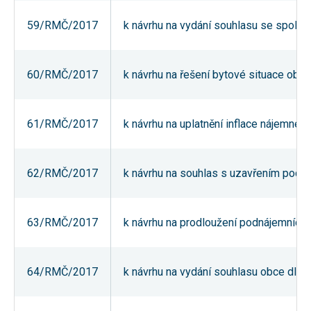
umožňují
měření
59/RMČ/2017
k návrhu na vydání souhlasu se společn
výkonu
našeho webu
a našich
reklamních
60/RMČ/2017
k návrhu na řešení bytové situace ob
kampaní.
Jejich pomocí
určujeme
počet návštěv
a zdroje
61/RMČ/2017
k návrhu na uplatnění inflace nájemnéh
návštěv
našich
internetových
stránek. Data
62/RMČ/2017
k návrhu na souhlas s uzavřením podnáj
získaná
pomocí těchto
cookies
zpracováváme
souhrnně,
63/RMČ/2017
k návrhu na prodloužení podnájemních s
bez použití
identifikátorů,
které ukazují
na konkrétní
64/RMČ/2017
k návrhu na vydání souhlasu obce dle u
uživatelé
našeho webu.
Pokud
vypnete