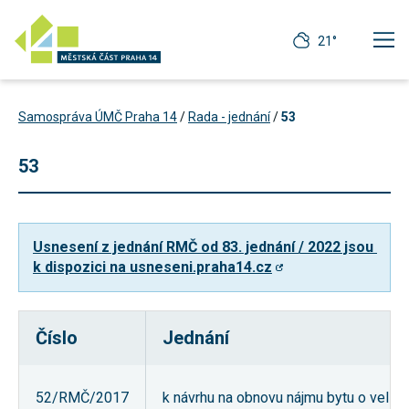
21°
Samospráva ÚMČ Praha 14
/
Rada - jednání
/
53
53
Usnesení z jednání RMČ od 83. jednání / 2022 jsou 
k dispozici na usneseni.praha14.cz
Číslo
Jednání
Technické
cookies
Technické
52/RMČ/2017
k návrhu na obnovu nájmu bytu o velikos
cookies jsou