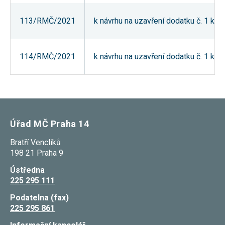
souhlas, nebudete
příjemcem obsahů
113/RMČ/2021
k návrhu na uzavření dodatku č. 1 k
a reklam
přizpůsobených
Vašim zájmům.
114/RMČ/2021
k návrhu na uzavření dodatku č. 1 k
Úřad MČ Praha 14
Bratří Venclíků
198 21 Praha 9
Ústředna
225 295 111
Podatelna (fax)
225 295 861