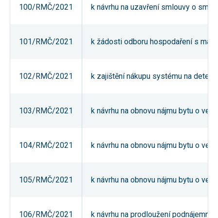
100/RMČ/2021
k návrhu na uzavření smlouvy o smlou
používání
analytických
cookies ve
vztahu k Vaší
návštěvě,
101/RMČ/2021
k žádosti odboru hospodaření s majet
ztrácíme
možnost
analýzy
výkonu a
102/RMČ/2021
k zajištění nákupu systému na detekc
optimalizace
našich
opatření.
103/RMČ/2021
k návrhu na obnovu nájmu bytu o veliko
Personalizované
soubory cookie
Používáme rovněž
104/RMČ/2021
k návrhu na obnovu nájmu bytu o veliko
soubory cookie a
další technologie,
abychom
přizpůsobili naše
webové stránky
105/RMČ/2021
k návrhu na obnovu nájmu bytu o veliko
potřebám a zájmům
našich návštěvníků.
106/RMČ/2021
k návrhu na prodloužení podnájemní sm