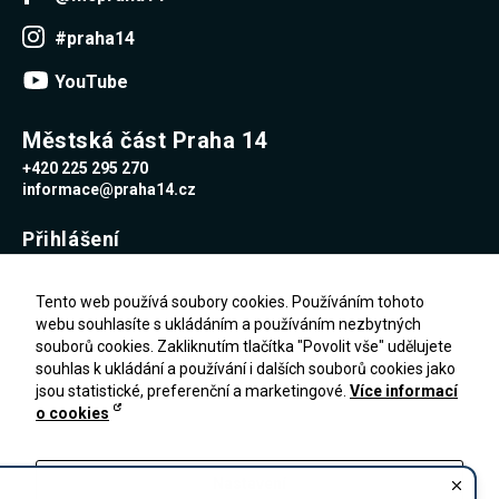
#praha14
YouTube
Městská část Praha 14
+420 225 295 270
informace@praha14.cz
Přihlášení
Uživatelské jméno
Tento web používá soubory cookies. Používáním tohoto
webu souhlasíte s ukládáním a používáním nezbytných
souborů cookies. Zakliknutím tlačítka "Povolit vše" udělujete
Heslo
souhlas k ukládání a používání i dalších souborů cookies jako
jsou statistické, preferenční a marketingové.
Více informací
o cookies
Zapomenuté heslo
PŘIHLÁŠENÍ
Registrace
Nastavení