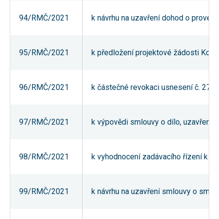
umožňují
měření
94/RMČ/2021
k návrhu na uzavření dohod o provede
výkonu
našeho webu
a našich
reklamních
95/RMČ/2021
k předložení projektové žádosti Komu
kampaní.
Jejich pomocí
určujeme
počet návštěv
a zdroje
96/RMČ/2021
k částečné revokaci usnesení č. 27/
návštěv
našich
internetových
stránek. Data
97/RMČ/2021
k výpovědi smlouvy o dílo, uzavřené
získaná
pomocí těchto
cookies
zpracováváme
souhrnně,
98/RMČ/2021
k vyhodnocení zadávacího řízení k p
bez použití
identifikátorů,
které ukazují
na konkrétní
99/RMČ/2021
k návrhu na uzavření smlouvy o smlouv
uživatelé
našeho webu.
Pokud
vypnete