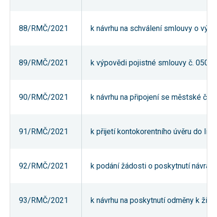
nezbytné pro
správné
fungování
88/RMČ/2021
k návrhu na schválení smlouvy o výk
webu a všech
funkcí, které
nabízí.
Nepožadujeme
Váš souhlas s
89/RMČ/2021
k výpovědi pojistné smlouvy č. 0505
využitím
technických
cookies na
našem webu.
90/RMČ/2021
k návrhu na připojení se městské čás
Z tohoto
důvodu
technické
cookies
nemohou být
91/RMČ/2021
k přijetí kontokorentního úvěru do limi
individuálně
deaktivovány
nebo
aktivovány.
92/RMČ/2021
k podání žádosti o poskytnutí návratn
Analytické
93/RMČ/2021
k návrhu na poskytnutí odměny k živo
cookies
Analytické
cookies nám