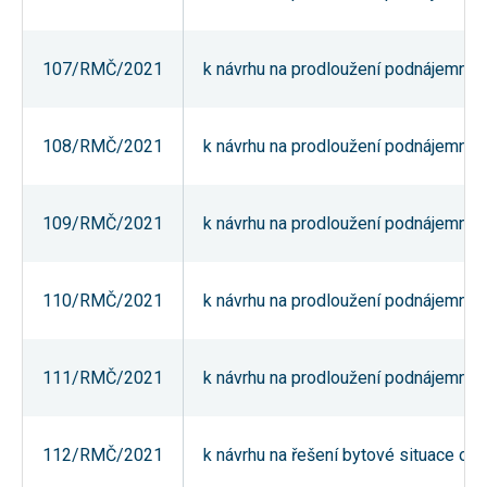
Reklamní
cookies
Reklamní cookies
107/RMČ/2021
k návrhu na prodloužení podnájemní sm
používáme my
nebo naši partneři,
abychom Vám
mohli zobrazit
vhodné obsahy
108/RMČ/2021
k návrhu na prodloužení podnájemní sm
nebo reklamy jak na
našich stránkách,
tak na stránkách
třetích subjektů.
109/RMČ/2021
k návrhu na prodloužení podnájemní sm
Díky tomu můžeme
vytvářet profily
založené na Vašich
zájmech, tak zvané
pseudonymizované
110/RMČ/2021
k návrhu na prodloužení podnájemní sm
profily. Na základě
těchto informací
není zpravidla
možná
111/RMČ/2021
k návrhu na prodloužení podnájemní sm
bezprostřední
identifikace Vaší
osoby, protože jsou
používány pouze
pseudonymizované
112/RMČ/2021
k návrhu na řešení bytové situace obč
údaje. Pokud
nevyjádříte