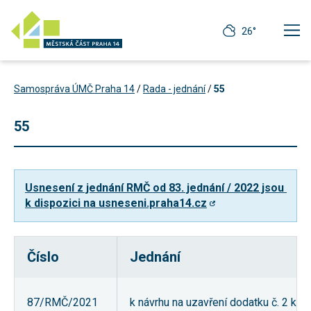
26°
Samospráva ÚMČ Praha 14
/
Rada - jednání
/
55
55
Usnesení z jednání RMČ od 83. jednání / 2022 jsou 
k dispozici na usneseni.praha14.cz
Číslo
Jednání
Technické
cookies
Technické
87/RMČ/2021
k návrhu na uzavření dodatku č. 2 ke
cookies jsou