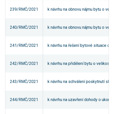
umožňují
měření
239/RMČ/2021
k návrhu na obnovu nájmu bytu o veliko
výkonu
našeho webu
a našich
reklamních
240/RMČ/2021
k návrhu na obnovu nájmu bytu o veliko
kampaní.
Jejich pomocí
určujeme
počet návštěv
a zdroje
241/RMČ/2021
k návrhu na řešení bytové situace o
návštěv
našich
internetových
stránek. Data
242/RMČ/2021
k návrhu na přidělení bytu o velikost
získaná
pomocí těchto
cookies
zpracováváme
souhrnně,
243/RMČ/2021
k návrhu na schválení poskytnutí sle
bez použití
identifikátorů,
které ukazují
na konkrétní
244/RMČ/2021
k návrhu na uzavření dohody o ukonč
uživatelé
našeho webu.
Pokud
vypnete