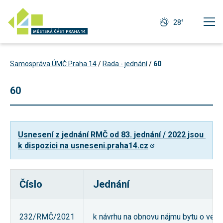
28°
Samospráva ÚMČ Praha 14
/
Rada - jednání
/
60
60
Usnesení z jednání RMČ od 83. jednání / 2022 jsou 
k dispozici na usneseni.praha14.cz
Číslo
Jednání
Technické
cookies
Technické
232/RMČ/2021
k návrhu na obnovu nájmu bytu o veliko
cookies jsou