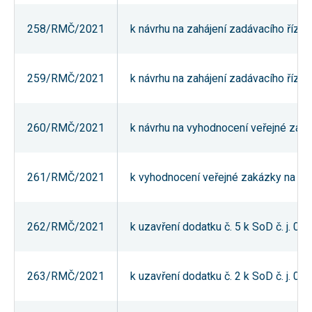
souhlas, nebudete
příjemcem obsahů
258/RMČ/2021
k návrhu na zahájení zadávacího říze
a reklam
přizpůsobených
Vašim zájmům.
259/RMČ/2021
k návrhu na zahájení zadávacího říze
260/RMČ/2021
k návrhu na vyhodnocení veřejné zaká
261/RMČ/2021
k vyhodnocení veřejné zakázky na Vy
262/RMČ/2021
k uzavření dodatku č. 5 k SoD č. j. 
263/RMČ/2021
k uzavření dodatku č. 2 k SoD č. j. 0