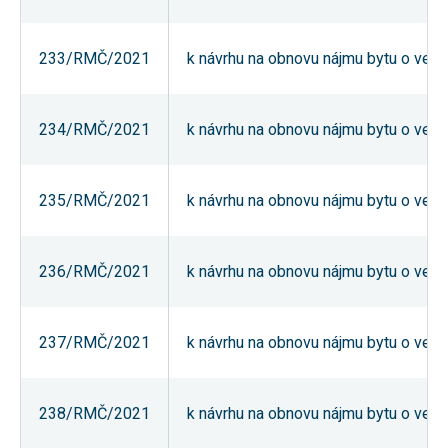
nezbytné pro
správné
fungování
233/RMČ/2021
k návrhu na obnovu nájmu bytu o veliko
webu a všech
funkcí, které
nabízí.
Nepožadujeme
Váš souhlas s
234/RMČ/2021
k návrhu na obnovu nájmu bytu o veliko
využitím
technických
cookies na
našem webu.
235/RMČ/2021
k návrhu na obnovu nájmu bytu o veliko
Z tohoto
důvodu
technické
cookies
nemohou být
236/RMČ/2021
k návrhu na obnovu nájmu bytu o veliko
individuálně
deaktivovány
nebo
aktivovány.
237/RMČ/2021
k návrhu na obnovu nájmu bytu o veliko
Analytické
238/RMČ/2021
k návrhu na obnovu nájmu bytu o veliko
cookies
Analytické
cookies nám