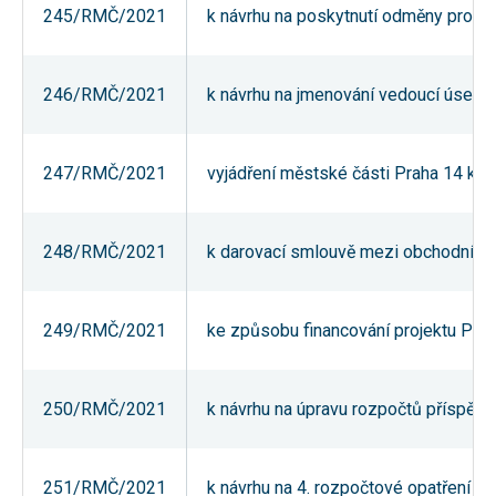
245/RMČ/2021
k návrhu na poskytnutí odměny pro 
používání
analytických
cookies ve
vztahu k Vaší
návštěvě,
246/RMČ/2021
k návrhu na jmenování vedoucí úseku 
ztrácíme
možnost
analýzy
výkonu a
247/RMČ/2021
vyjádření městské části Praha 14 k z
optimalizace
našich
opatření.
248/RMČ/2021
k darovací smlouvě mezi obchodní sp
Personalizované
soubory cookie
Používáme rovněž
249/RMČ/2021
ke způsobu financování projektu Podp
soubory cookie a
další technologie,
abychom
přizpůsobili naše
webové stránky
250/RMČ/2021
k návrhu na úpravu rozpočtů příspěvk
potřebám a zájmům
našich návštěvníků.
251/RMČ/2021
k návrhu na 4. rozpočtové opatření m