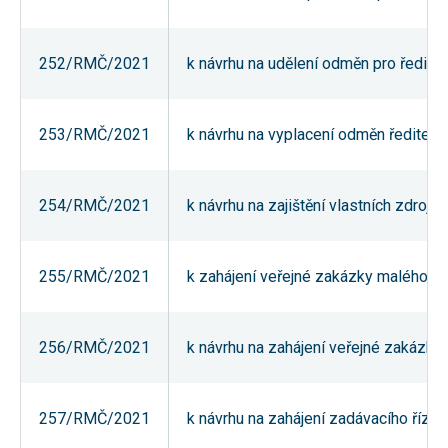
Reklamní
cookies
Reklamní cookies
252/RMČ/2021
k návrhu na udělení odměn pro ředitel
používáme my
nebo naši partneři,
abychom Vám
mohli zobrazit
vhodné obsahy
253/RMČ/2021
k návrhu na vyplacení odměn ředitelům
nebo reklamy jak na
našich stránkách,
tak na stránkách
třetích subjektů.
254/RMČ/2021
k návrhu na zajištění vlastních zdro
Díky tomu můžeme
vytvářet profily
založené na Vašich
zájmech, tak zvané
pseudonymizované
255/RMČ/2021
k zahájení veřejné zakázky malého ro
profily. Na základě
těchto informací
není zpravidla
možná
256/RMČ/2021
k návrhu na zahájení veřejné zakázky
bezprostřední
identifikace Vaší
osoby, protože jsou
používány pouze
pseudonymizované
257/RMČ/2021
k návrhu na zahájení zadávacího říze
údaje. Pokud
nevyjádříte