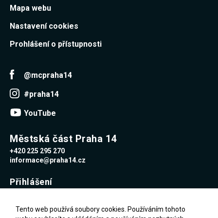
Reklamní
Mapa webu
cookies
Reklamní cookies
Nastavení cookies
používáme my
nebo naši partneři,
Prohlášení o přístupnosti
abychom Vám
mohli zobrazit
vhodné obsahy
nebo reklamy jak na
@mcpraha14
našich stránkách,
tak na stránkách
třetích subjektů.
#praha14
Díky tomu můžeme
vytvářet profily
YouTube
založené na Vašich
zájmech, tak zvané
pseudonymizované
Městská část Praha 14
profily. Na základě
těchto informací
+420 225 295 270
není zpravidla
informace@praha14.cz
možná
bezprostřední
identifikace Vaší
Přihlášení
osoby, protože jsou
používány pouze
Uživatelské jméno
pseudonymizované
Tento web používá soubory cookies. Používáním tohoto
údaje. Pokud
nevyjádříte