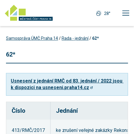
28°
Samospráva ÚMČ Praha 14
/
Rada - jednání
/
62*
62*
Usnesení z jednání RMČ od 83. jednání / 2022 jsou 
k dispozici na usneseni.praha14.cz
Číslo
Jednání
Technické
cookies
Technické
413/RMČ/2017
ke zrušení veřejné zakázky Rekonstr
cookies jsou