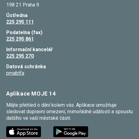
umožňují
198 21 Praha 9
měření
výkonu
Ústředna
našeho webu
225 295 111
a našich
reklamních
Podatelna (fax)
kampaní.
225 295 861
Jejich pomocí
určujeme
počet návštěv
Informační kancelář
a zdroje
225 295 270
návštěv
našich
Datová schránka
internetových
pmabtfa
stránek. Data
získaná
pomocí těchto
cookies
Aplikace MOJE 14
zpracováváme
souhrnně,
bez použití
Mějte přehled o dění kolem vás. Aplikace umožňuje
identifikátorů,
sledovat dopravní omezení, mimořádné události a spoustu
které ukazují
dalšího ve vaší městské části.
na konkrétní
uživatelé
našeho webu.
Pokud
vypnete