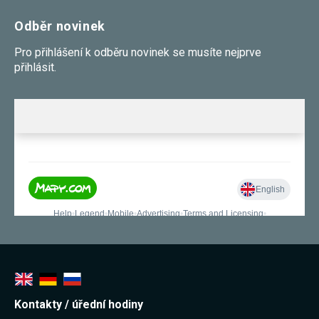
používání
analytických
Odběr novinek
cookies ve
vztahu k Vaší
Pro přihlášení k odběru novinek se musíte nejprve
návštěvě,
přihlásit.
ztrácíme
možnost
analýzy
výkonu a
optimalizace
našich
opatření.
Personalizované
soubory cookie
Používáme rovněž
soubory cookie a
další technologie,
abychom
přizpůsobili naše
webové stránky
potřebám a zájmům
našich návštěvníků.
Kontakty / úřední hodiny