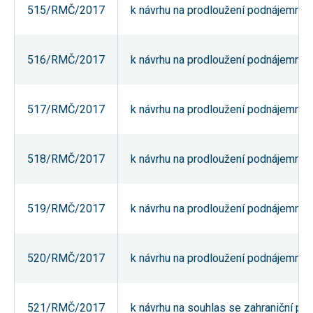
515/RMČ/2017
k návrhu na prodloužení podnájemní sm
používání
analytických
cookies ve
vztahu k Vaší
návštěvě,
516/RMČ/2017
k návrhu na prodloužení podnájemní sm
ztrácíme
možnost
analýzy
výkonu a
517/RMČ/2017
k návrhu na prodloužení podnájemní sm
optimalizace
našich
opatření.
518/RMČ/2017
k návrhu na prodloužení podnájemní sm
Personalizované
soubory cookie
Používáme rovněž
519/RMČ/2017
k návrhu na prodloužení podnájemní sm
soubory cookie a
další technologie,
abychom
přizpůsobili naše
webové stránky
520/RMČ/2017
k návrhu na prodloužení podnájemní sm
potřebám a zájmům
našich návštěvníků.
521/RMČ/2017
k návrhu na souhlas se zahraniční pr