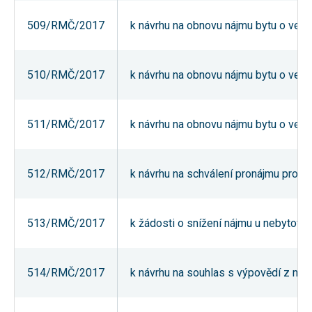
umožňují
měření
509/RMČ/2017
k návrhu na obnovu nájmu bytu o veliko
výkonu
našeho webu
a našich
reklamních
510/RMČ/2017
k návrhu na obnovu nájmu bytu o veliko
kampaní.
Jejich pomocí
určujeme
počet návštěv
a zdroje
511/RMČ/2017
k návrhu na obnovu nájmu bytu o velikos
návštěv
našich
internetových
stránek. Data
512/RMČ/2017
k návrhu na schválení pronájmu prosto
získaná
pomocí těchto
cookies
zpracováváme
souhrnně,
513/RMČ/2017
k žádosti o snížení nájmu u nebytových
bez použití
identifikátorů,
které ukazují
na konkrétní
514/RMČ/2017
k návrhu na souhlas s výpovědí z nájm
uživatelé
našeho webu.
Pokud
vypnete