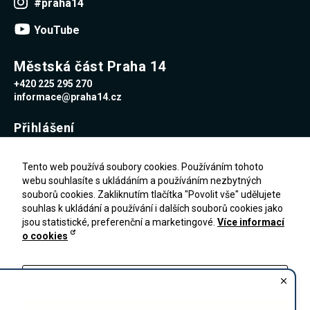
#praha14
YouTube
Městská část Praha 14
+420 225 295 270
informace@praha14.cz
Přihlášení
Uživatelské jméno
Tento web používá soubory cookies. Používáním tohoto
webu souhlasíte s ukládáním a používáním nezbytných
souborů cookies. Zakliknutím tlačítka "Povolit vše" udělujete
Heslo
souhlas k ukládání a používání i dalších souborů cookies jako
jsou statistické, preferenční a marketingové.
Více informací
o cookies
Zapomenuté heslo
PŘIHLÁŠENÍ
Registrace
Nastavení