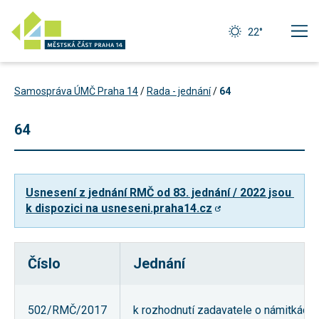
22°
Samospráva ÚMČ Praha 14
/
Rada - jednání
/
64
64
Usnesení z jednání RMČ od 83. jednání / 2022 jsou 
k dispozici na usneseni.praha14.cz
Číslo
Jednání
Technické
cookies
Technické
502/RMČ/2017
k rozhodnutí zadavatele o námitkách
cookies jsou