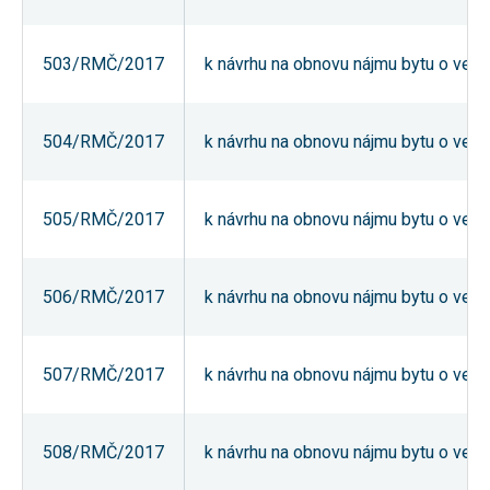
nezbytné pro
správné
fungování
503/RMČ/2017
k návrhu na obnovu nájmu bytu o veliko
webu a všech
funkcí, které
nabízí.
Nepožadujeme
Váš souhlas s
504/RMČ/2017
k návrhu na obnovu nájmu bytu o veliko
využitím
technických
cookies na
našem webu.
505/RMČ/2017
k návrhu na obnovu nájmu bytu o veliko
Z tohoto
důvodu
technické
cookies
nemohou být
506/RMČ/2017
k návrhu na obnovu nájmu bytu o veliko
individuálně
deaktivovány
nebo
aktivovány.
507/RMČ/2017
k návrhu na obnovu nájmu bytu o veliko
Analytické
508/RMČ/2017
k návrhu na obnovu nájmu bytu o veliko
cookies
Analytické
cookies nám