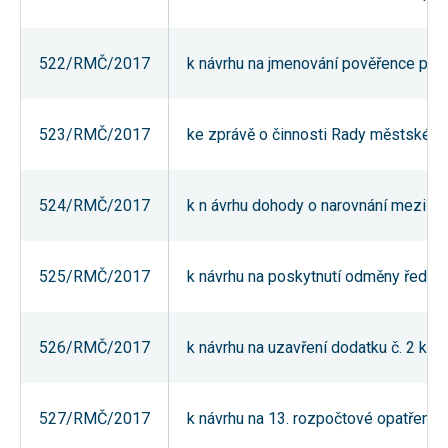
Reklamní
cookies
Reklamní cookies
522/RMČ/2017
k návrhu na jmenování pověřence pro
používáme my
nebo naši partneři,
abychom Vám
mohli zobrazit
vhodné obsahy
523/RMČ/2017
ke zprávě o činnosti Rady městské čás
nebo reklamy jak na
našich stránkách,
tak na stránkách
třetích subjektů.
524/RMČ/2017
k n ávrhu dohody o narovnání mezi mě
Díky tomu můžeme
vytvářet profily
založené na Vašich
zájmech, tak zvané
pseudonymizované
525/RMČ/2017
k návrhu na poskytnutí odměny ředitel
profily. Na základě
těchto informací
není zpravidla
možná
526/RMČ/2017
k návrhu na uzavření dodatku č. 2 ke
bezprostřední
identifikace Vaší
osoby, protože jsou
používány pouze
pseudonymizované
527/RMČ/2017
k návrhu na 13. rozpočtové opatření 
údaje. Pokud
nevyjádříte