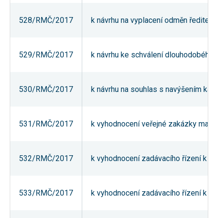
souhlas, nebudete
příjemcem obsahů
528/RMČ/2017
k návrhu na vyplacení odměn ředitelům
a reklam
přizpůsobených
Vašim zájmům.
529/RMČ/2017
k návrhu ke schválení dlouhodobého 
530/RMČ/2017
k návrhu na souhlas s navýšením kapa
531/RMČ/2017
k vyhodnocení veřejné zakázky maléh
532/RMČ/2017
k vyhodnocení zadávacího řízení k v
533/RMČ/2017
k vyhodnocení zadávacího řízení k ve