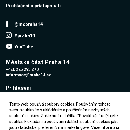
Reklamní
Prohlášení o přístupnosti
cookies
Reklamní cookies
používáme my
nebo naši partneři,
@mcpraha14
abychom Vám
mohli zobrazit
#praha14
vhodné obsahy
nebo reklamy jak na
našich stránkách,
YouTube
tak na stránkách
třetích subjektů.
Díky tomu můžeme
Městská část Praha 14
vytvářet profily
+420 225 295 270
založené na Vašich
zájmech, tak zvané
informace@praha14.cz
pseudonymizované
profily. Na základě
Přihlášení
těchto informací
není zpravidla
možná
Uživatelské jméno
bezprostřední
Tento web používá soubory cookies. Používáním tohoto
identifikace Vaší
webu souhlasíte s ukládáním a používáním nezbytných
osoby, protože jsou
souborů cookies. Zakliknutím tlačítka "Povolit vše" udělujete
používány pouze
Heslo
pseudonymizované
souhlas k ukládání a používání i dalších souborů cookies jako
údaje. Pokud
jsou statistické, preferenční a marketingové.
Více informací
nevyjádříte