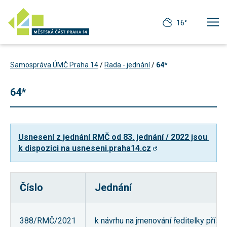
16°
Samospráva ÚMČ Praha 14
/
Rada - jednání
/
64*
64*
Usnesení z jednání RMČ od 83. jednání / 2022 jsou 
k dispozici na usneseni.praha14.cz
Číslo
Jednání
Technické
cookies
Technické
388/RMČ/2021
k návrhu na jmenování ředitelky přísp
cookies jsou