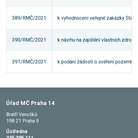
nezbytné pro
správné
fungování
389/RMČ/2021
k vyhodnocení veřejné zakázky Stave
webu a všech
funkcí, které
nabízí.
Nepožadujeme
Váš souhlas s
390/RMČ/2021
k návrhu na zajištění vlastních zdro
využitím
technických
cookies na
našem webu.
391/RMČ/2021
k podání žádosti o svěření pozemků pa
Z tohoto
důvodu
technické
cookies
nemohou být
individuálně
deaktivovány
nebo
Úřad MČ Praha 14
aktivovány.
Bratří Venclíků
198 21 Praha 9
Analytické
cookies
Ústředna
Analytické
cookies nám
225 295 111