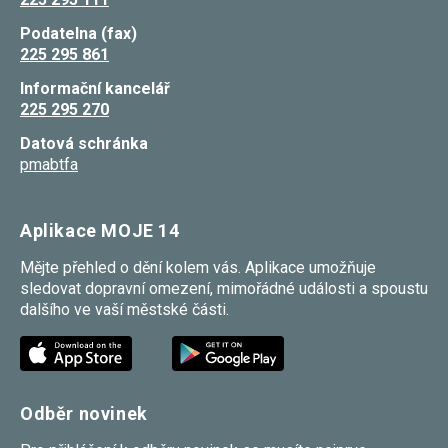
umožňují
měření
Podatelna (fax)
výkonu
225 295 861
našeho webu
a našich
Informační kancelář
reklamních
225 295 270
kampaní.
Jejich pomocí
určujeme
Datová schránka
počet návštěv
pmabtfa
a zdroje
návštěv
našich
internetových
Aplikace MOJE 14
stránek. Data
získaná
Mějte přehled o dění kolem vás. Aplikace umožňuje
pomocí těchto
cookies
sledovat dopravní omezení, mimořádné události a spoustu
zpracováváme
dalšího ve vaší městské části.
souhrnně,
bez použití
identifikátorů,
které ukazují
na konkrétní
uživatelé
Odběr novinek
našeho webu.
Pokud
vypnete