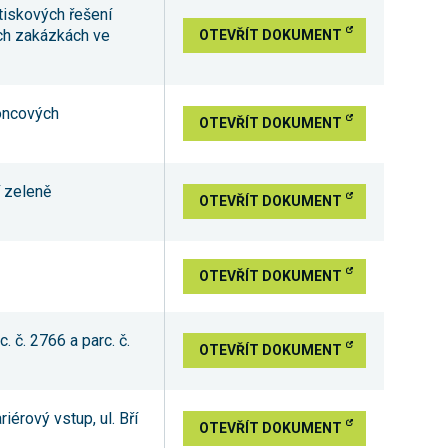
tiskových řešení
ých zakázkách ve
OTEVŘÍT DOKUMENT
koncových
OTEVŘÍT DOKUMENT
í zeleně
OTEVŘÍT DOKUMENT
OTEVŘÍT DOKUMENT
 č. 2766 a parc. č.
OTEVŘÍT DOKUMENT
érový vstup, ul. Bří
OTEVŘÍT DOKUMENT