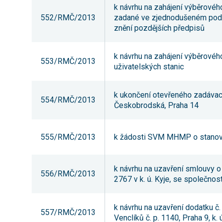
k návrhu na zahájení výběrového
552/RMČ/2013
zadané ve zjednodušeném podli
znění pozdějších předpisů
k návrhu na zahájení výběrové
553/RMČ/2013
uživatelských stanic
k ukončení otevřeného zadávacíh
554/RMČ/2013
Českobrodská, Praha 14
555/RMČ/2013
k žádosti SVM MHMP o stanovis
k návrhu na uzavření smlouvy o
556/RMČ/2013
2767 v k. ú. Kyje, se společnost
k návrhu na uzavření dodatku č
557/RMČ/2013
Venclíků č. p. 1140, Praha 9, k.