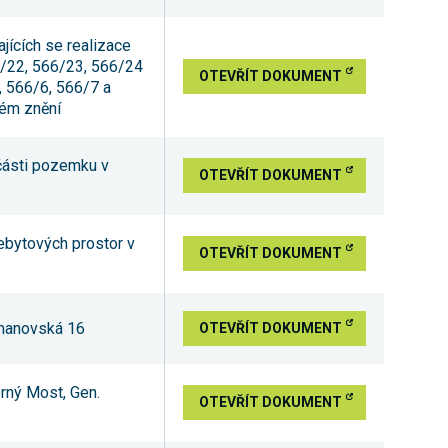
jících se realizace
6/22, 566/23, 566/24
OTEVŘÍT DOKUMENT
5, 566/6, 566/7 a
ném znění
části pozemku v
OTEVŘÍT DOKUMENT
ebytových prostor v
OTEVŘÍT DOKUMENT
imanovská 16
OTEVŘÍT DOKUMENT
rný Most, Gen.
OTEVŘÍT DOKUMENT