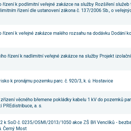
 řízení k podlimitní veřejné zakázce na služby Rozšíření služeb 
souhlas, nebudete
příjemcem obsahů
mitním řízení dle ustanovení zákona č. 137/2006 Sb., o veřejn
a reklam
přizpůsobených
Vašim zájmům.
ho řízení k veřejné zakázce malého rozsahu na dodávku Dodání 
o řízení k nadlimitní veřejné zakázce na služby Projekt izolačn
ko k pronájmu pozemku parc. č. 920/3, k. ú. Hostavice
 zřízení věcného břemene pokládky kabelu 1 kV do pozemků parc.
í PREdistribuce, a. s.
. 2 k SoD č. 0235/OSMI/2013/1050 akce ZŠ Bří Venclíků - bezbari
 ú. Černý Most