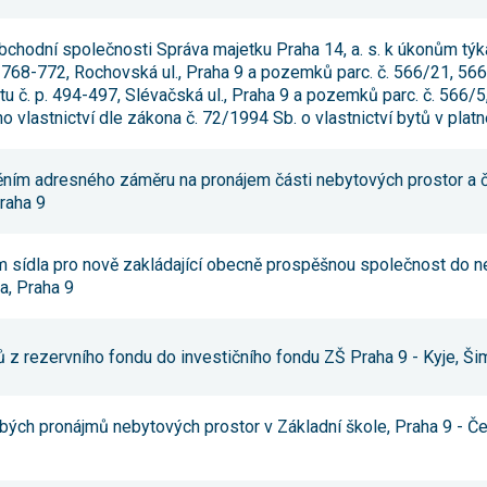
používání
analytických
bchodní společnosti Správa majetku Praha 14, a. s. k úkonům týka
cookies ve
vztahu k Vaší
. 768-772, Rochovská ul., Praha 9 a pozemků parc. č. 566/21, 56
návštěvě,
ktu č. p. 494-497, Slévačská ul., Praha 9 a pozemků parc. č. 566/
ztrácíme
o vlastnictví dle zákona č. 72/1994 Sb. o vlastnictví bytů v plat
možnost
analýzy
výkonu a
optimalizace
něním adresného záměru na pronájem části nebytových prostor a 
našich
Praha 9
opatření.
m sídla pro nově zakládající obecně prospěšnou společnost do n
Personalizované
a, Praha 9
soubory cookie
Používáme rovněž
soubory cookie a
další technologie,
ů z rezervního fondu do investičního fondu ZŠ Praha 9 - Kyje, Š
abychom
přizpůsobili naše
webové stránky
potřebám a zájmům
bých pronájmů nebytových prostor v Základní škole, Praha 9 - Če
našich návštěvníků.