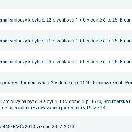
umožňují
měření
výkonu
našeho webu
mní smlouvy k bytu č. 22 o velikosti 1 + 0 v domě č. p. 25, Broum
a našich
reklamních
kampaní.
Jejich pomocí
mní smlouvy k bytu č. 20 o velikosti 1 + 0 v domě č. p. 25, Broum
určujeme
počet návštěv
a zdroje
návštěv
našich
mní smlouvy k bytu č. 23 o velikosti 1 + 0 v domě č. p. 25, Broum
internetových
stránek. Data
získaná
pomocí těchto
 přístřeší formou bytu č. 2 v domě č. p. 1610, Broumarská ul., Pr
cookies
zpracováváme
souhrnně,
bez použití
 smlouvy na byt č. 8 a byt č. 13 v domě č. p. 1610, Broumarská ul
identifikátorů,
ů se speciálními vzdělávacími potřebami v Praze 14
které ukazují
na konkrétní
uživatelé
našeho webu.
 č. 448/RMČ/2013 ze dne 29. 7. 2013
Pokud
vypnete