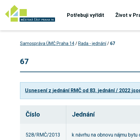
Potřebuji vyřídit
Život v Pr
Samospráva ÚMČ Praha 14
/
Rada - jednání
/
67
67
Usnesení z jednání RMČ od 83. jednání / 2022 jso
Číslo
Jednání
528/RMČ/2013
k návrhu na obnovu nájmu bytu o 