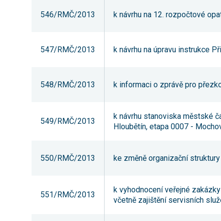
546/RMČ/2013
k návrhu na 12. rozpočtové opa
547/RMČ/2013
k návrhu na úpravu instrukce Př
548/RMČ/2013
k informaci o zprávě pro pře
k návrhu stanoviska městské č
549/RMČ/2013
Hloubětín, etapa 0007 - Mocho
550/RMČ/2013
ke změně organizační struktury
k vyhodnocení veřejné zakázky
551/RMČ/2013
včetně zajištění servisních sl