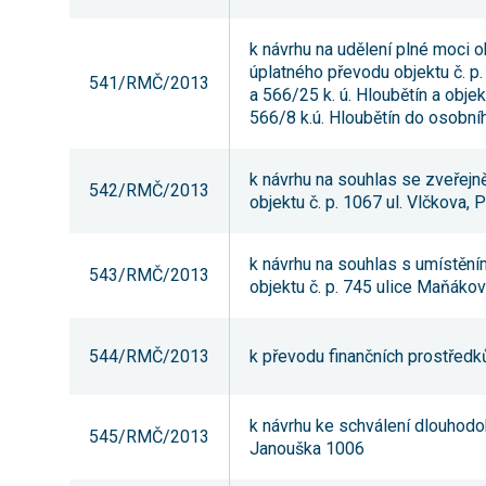
k návrhu na udělení plné moci o
úplatného převodu objektu č. p
541/RMČ/2013
a 566/25 k. ú. Hloubětín a obje
566/8 k.ú. Hloubětín do osobníh
k návrhu na souhlas se zveřej
542/RMČ/2013
objektu č. p. 1067 ul. Vlčkova, 
k návrhu na souhlas s umístění
543/RMČ/2013
objektu č. p. 745 ulice Maňákov
544/RMČ/2013
k převodu finančních prostředk
k návrhu ke schválení dlouhodo
545/RMČ/2013
Janouška 1006