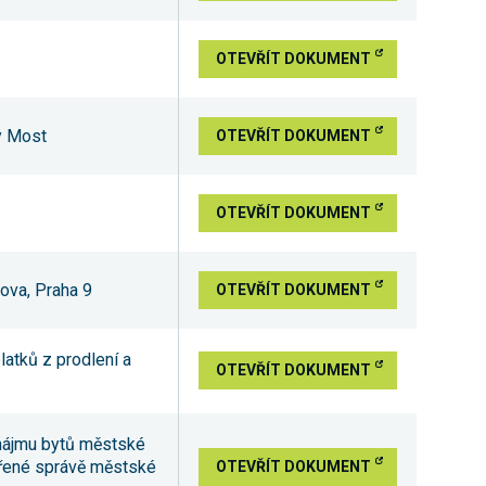
OTEVŘÍT DOKUMENT
ný Most
OTEVŘÍT DOKUMENT
OTEVŘÍT DOKUMENT
sova, Praha 9
OTEVŘÍT DOKUMENT
platků z prodlení a
OTEVŘÍT DOKUMENT
onájmu bytů městské
svěřené správě městské
OTEVŘÍT DOKUMENT