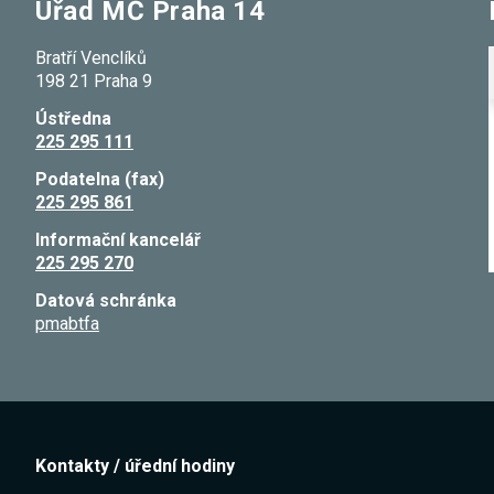
Úřad MČ Praha 14
Bratří Venclíků
198 21 Praha 9
Ústředna
225 295 111
Podatelna (fax)
225 295 861
Informační kancelář
225 295 270
Datová schránka
pmabtfa
Kontakty / úřední hodiny