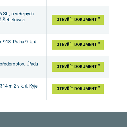
 Sb., o veřejných
Š Šebelova a
OTEVŘÍT DOKUMENT
918, Praha 9, k. ú.
OTEVŘÍT DOKUMENT
 předprostoru Úřadu
OTEVŘÍT DOKUMENT
14 m 2 v k. ú. Kyje
OTEVŘÍT DOKUMENT