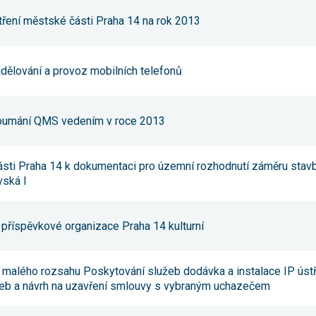
Reklamní
tření městské části Praha 14 na rok 2013
cookies
Reklamní cookies
používáme my
nebo naši partneři,
abychom Vám
idělování a provoz mobilních telefonů
mohli zobrazit
vhodné obsahy
nebo reklamy jak na
našich stránkách,
zkoumání QMS vedením v roce 2013
tak na stránkách
třetích subjektů.
Díky tomu můžeme
vytvářet profily
ásti Praha 14 k dokumentaci pro územní rozhodnutí záměru stav
založené na Vašich
vská I
zájmech, tak zvané
pseudonymizované
profily. Na základě
těchto informací
 příspěvkové organizace Praha 14 kulturní
není zpravidla
možná
bezprostřední
identifikace Vaší
 malého rozsahu Poskytování služeb dodávka a instalace IP ústř
osoby, protože jsou
používány pouze
užeb a návrh na uzavření smlouvy s vybraným uchazečem
pseudonymizované
údaje. Pokud
nevyjádříte