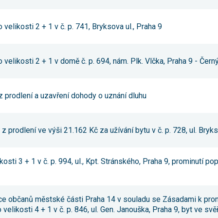
nezbytné pro
správné
fungování
velikosti 2 + 1 v č. p. 741, Bryksova ul., Praha 9
webu a všech
funkcí, které
nabízí.
Nepožadujeme
 velikosti 2 + 1 v domě č. p. 694, nám. Plk. Vlčka, Praha 9 - Čer
Váš souhlas s
využitím
technických
cookies na
našem webu.
z prodlení a uzavření dohody o uznání dluhu
Z tohoto
důvodu
technické
cookies
z prodlení ve výši 21.162 Kč za užívání bytu v č. p. 728, ul. Bryk
nemohou být
individuálně
deaktivovány
nebo
kosti 3 + 1 v č. p. 994, ul., Kpt. Stránského, Praha 9, prominutí po
aktivovány.
Analytické
uace občanů městské části Praha 14 v souladu se Zásadami k pr
cookies
o velikosti 4 + 1 v č. p. 846, ul. Gen. Janouška, Praha 9, byt ve 
Analytické
cookies nám