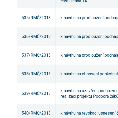
části Praha 14
535/RMČ/2013
k návrhu na prodloužení podnáje
536/RMČ/2013
k návrhu na prodloužení podnáje
537/RMČ/2013
k návrhu na prodloužení podnáje
538/RMČ/2013
k návrhu na obnovení poskytnutí
k návrhu na uzavření podnájemní
539/RMČ/2013
realizaci projektu Podpora žák
540/RMČ/2013
k návrhu na revokaci usnesení