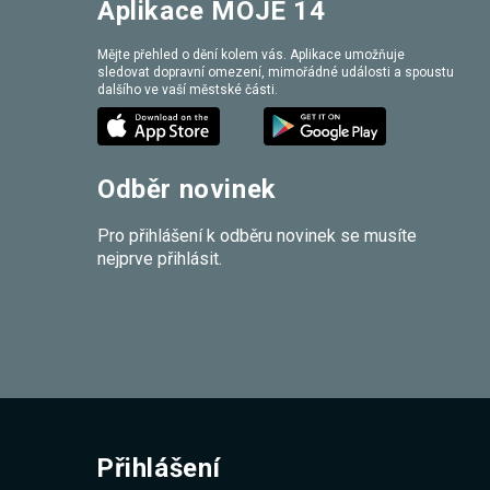
Aplikace MOJE 14
Mějte přehled o dění kolem vás. Aplikace umožňuje
sledovat dopravní omezení, mimořádné události a spoustu
dalšího ve vaší městské části.
Odběr novinek
Pro přihlášení k odběru novinek se musíte
nejprve přihlásit.
Přihlášení