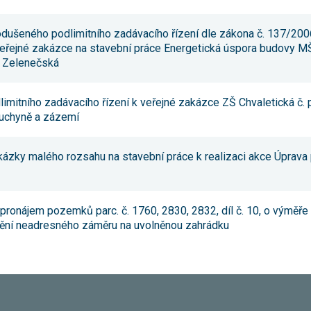
dušeného podlimitního zadávacího řízení dle zákona č. 137/2006
 veřejné zakázce na stavební práce Energetická úspora budovy M
 Zelenečská
mitního zadávacího řízení k veřejné zakázce ZŠ Chvaletická č. p. 
kuchyně a zázemí
akázky malého rozsahu na stavební práce k realizaci akce Úprava
ronájem pozemků parc. č. 1760, 2830, 2832, díl č. 10, o výměře 3
ění neadresného záměru na uvolněnou zahrádku