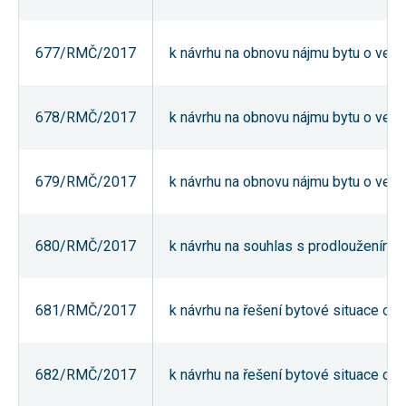
nezbytné pro
správné
fungování
677/RMČ/2017
k návrhu na obnovu nájmu bytu o veliko
webu a všech
funkcí, které
nabízí.
Nepožadujeme
Váš souhlas s
678/RMČ/2017
k návrhu na obnovu nájmu bytu o veliko
využitím
technických
cookies na
našem webu.
679/RMČ/2017
k návrhu na obnovu nájmu bytu o veliko
Z tohoto
důvodu
technické
cookies
nemohou být
680/RMČ/2017
k návrhu na souhlas s prodloužením po
individuálně
deaktivovány
nebo
aktivovány.
681/RMČ/2017
k návrhu na řešení bytové situace obč
Analytické
682/RMČ/2017
k návrhu na řešení bytové situace obč
cookies
Analytické
cookies nám