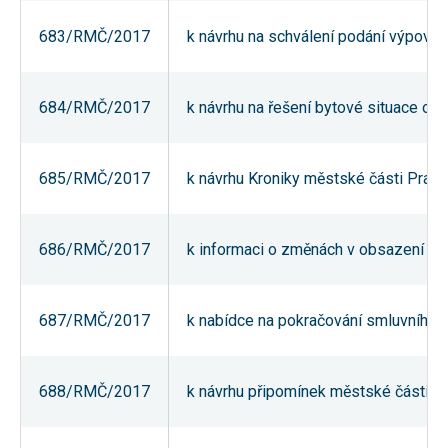
umožňují
měření
683/RMČ/2017
k návrhu na schválení podání výpověd
výkonu
našeho webu
a našich
reklamních
684/RMČ/2017
k návrhu na řešení bytové situace obč
kampaní.
Jejich pomocí
určujeme
počet návštěv
a zdroje
685/RMČ/2017
k návrhu Kroniky městské části Praha
návštěv
našich
internetových
stránek. Data
686/RMČ/2017
k informaci o změnách v obsazení Str
získaná
pomocí těchto
cookies
zpracováváme
souhrnně,
687/RMČ/2017
k nabídce na pokračování smluvního v
bez použití
identifikátorů,
které ukazují
na konkrétní
688/RMČ/2017
k návrhu připomínek městské části Pr
uživatelé
našeho webu.
Pokud
vypnete