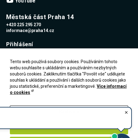
YouTube
Městská část Praha 14
+420 225 295 270
informace@praha14.cz
Přihlášení
Uživatelské jméno
Tento web používá soubory cookies. Používáním tohoto
webu souhlasíte s ukládáním a používáním nezbytných
souborů cookies. Zakliknutím tlačítka "Povolit vše" udělujete
Heslo
souhlas k ukládání a používání i dalších souborů cookies jako
jsou statistické, preferenční a marketingové.
Více informací
o cookies
Zapomenuté heslo
PŘIHLÁŠENÍ
Registrace
Nastavení
Zakázat vše