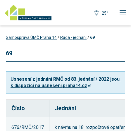
25°
Samospráva ÚMČ Praha 14
/
Rada - jednání
/
69
69
Usnesení z jednání RMČ od 83. jednání / 2022 jsou 
k dispozici na usneseni.praha14.cz
Číslo
Jednání
Technické
cookies
Technické
676/RMČ/2017
k návrhu na 18. rozpočtové opatření 
cookies jsou