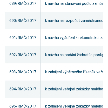
689/RMČ/2017
k návrhu na stanovení počtu zaměstn
používání
analytických
cookies ve
vztahu k Vaší
návštěvě,
690/RMČ/2017
k návrhu na rozpočet zaměstnaneckéh
ztrácíme
možnost
analýzy
výkonu a
691/RMČ/2017
k návrhu vyjádření k rekonstrukci záz
optimalizace
našich
opatření.
692/RMČ/2017
k návrhu na podání žádostí o poskytn
Personalizované
soubory cookie
Používáme rovněž
693/RMČ/2017
k zahájení výběrového řízení k veřej
soubory cookie a
další technologie,
abychom
přizpůsobili naše
webové stránky
694/RMČ/2017
k zahájení veřejné zakázky malého ro
potřebám a zájmům
našich návštěvníků.
695/RMČ/2017
k zahájení veřejné zakázky malého ro