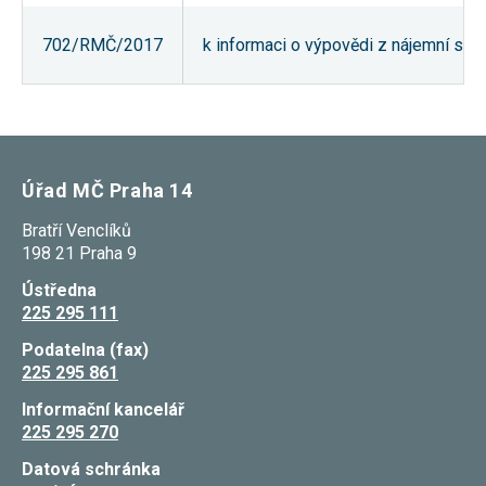
souhlas, nebudete
příjemcem obsahů
702/RMČ/2017
k informaci o výpovědi z nájemní sml
a reklam
přizpůsobených
Vašim zájmům.
Úřad MČ Praha 14
Bratří Venclíků
198 21 Praha 9
Ústředna
225 295 111
Podatelna (fax)
225 295 861
Informační kancelář
225 295 270
Datová schránka