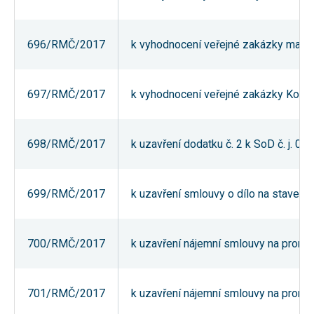
Reklamní
cookies
Reklamní cookies
696/RMČ/2017
k vyhodnocení veřejné zakázky malého
používáme my
nebo naši partneři,
abychom Vám
mohli zobrazit
vhodné obsahy
697/RMČ/2017
k vyhodnocení veřejné zakázky Komun
nebo reklamy jak na
našich stránkách,
tak na stránkách
třetích subjektů.
698/RMČ/2017
k uzavření dodatku č. 2 k SoD č. j. 
Díky tomu můžeme
vytvářet profily
založené na Vašich
zájmech, tak zvané
pseudonymizované
699/RMČ/2017
k uzavření smlouvy o dílo na stavebn
profily. Na základě
těchto informací
není zpravidla
možná
700/RMČ/2017
k uzavření nájemní smlouvy na pronáje
bezprostřední
identifikace Vaší
osoby, protože jsou
používány pouze
pseudonymizované
701/RMČ/2017
k uzavření nájemní smlouvy na pronáje
údaje. Pokud
nevyjádříte