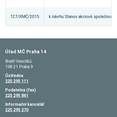
Reklamní
cookies
Reklamní cookies
127/RMČ/2015
k návrhu Stanov akciové společnosti S
používáme my
nebo naši partneři,
abychom Vám
mohli zobrazit
vhodné obsahy
nebo reklamy jak na
našich stránkách,
tak na stránkách
třetích subjektů.
Úřad MČ Praha 14
Díky tomu můžeme
vytvářet profily
Bratří Venclíků
založené na Vašich
198 21 Praha 9
zájmech, tak zvané
pseudonymizované
profily. Na základě
Ústředna
těchto informací
225 295 111
není zpravidla
možná
Podatelna (fax)
bezprostřední
225 295 861
identifikace Vaší
osoby, protože jsou
Informační kancelář
používány pouze
pseudonymizované
225 295 270
údaje. Pokud
nevyjádříte