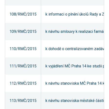
nezbytné pro
správné
fungování
108/RMČ/2015
k informaci o plnění úkolů Rady a Za
webu a všech
funkcí, které
nabízí.
Nepožadujeme
Váš souhlas s
109/RMČ/2015
k návrhu smlouvy k realizaci farmář
využitím
technických
cookies na
našem webu.
110/RMČ/2015
k dohodě o centralizovaném zadávání
Z tohoto
důvodu
technické
cookies
nemohou být
111/RMČ/2015
k vyjádření MČ Praha 14 ke studii pr
individuálně
deaktivovány
nebo
aktivovány.
112/RMČ/2015
k návrhu stanoviska MČ Praha 14 ke zm
Analytické
113/RMČ/2015
k návrhu stanoviska městské části Pra
cookies
Analytické
cookies nám