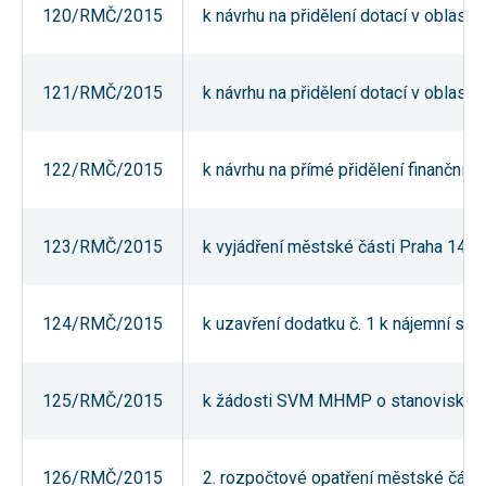
120/RMČ/2015
k návrhu na přidělení dotací v oblasti
používání
analytických
cookies ve
vztahu k Vaší
návštěvě,
121/RMČ/2015
k návrhu na přidělení dotací v oblast
ztrácíme
možnost
analýzy
výkonu a
122/RMČ/2015
k návrhu na přímé přidělení finanční
optimalizace
našich
opatření.
123/RMČ/2015
k vyjádření městské části Praha 14 k
Personalizované
soubory cookie
Používáme rovněž
124/RMČ/2015
k uzavření dodatku č. 1 k nájemní s
soubory cookie a
další technologie,
abychom
přizpůsobili naše
webové stránky
125/RMČ/2015
k žádosti SVM MHMP o stanovisko k ú
potřebám a zájmům
našich návštěvníků.
126/RMČ/2015
2. rozpočtové opatření městské části