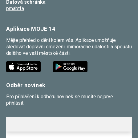
Datová schránka
souhlas, nebudete
pmabtfa
příjemcem obsahů
a reklam
přizpůsobených
Vašim zájmům.
Aplikace MOJE 14
Mějte přehled o dění kolem vás. Aplikace umožňuje
sledovat dopravní omezení, mimořádné události a spoustu
dalšího ve vaší městské části.
Odběr novinek
Pro přihlášení k odběru novinek se musíte nejprve
přihlásit.