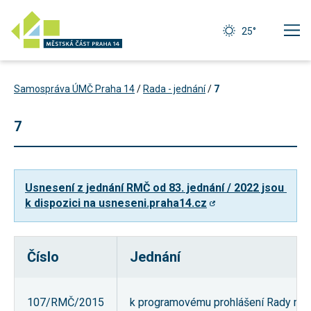
25°
Samospráva ÚMČ Praha 14
/
Rada - jednání
/
7
7
Usnesení z jednání RMČ od 83. jednání / 2022 jsou 
k dispozici na usneseni.praha14.cz
Číslo
Jednání
Technické
cookies
Technické
107/RMČ/2015
k programovému prohlášení Rady měst
cookies jsou