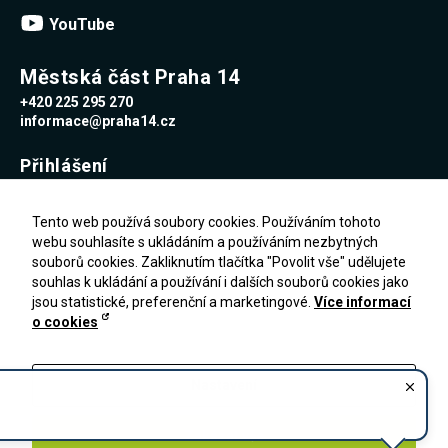
YouTube
Městská část Praha 14
+420 225 295 270
informace@praha14.cz
Přihlášení
Uživatelské jméno
Tento web používá soubory cookies. Používáním tohoto
webu souhlasíte s ukládáním a používáním nezbytných
souborů cookies. Zakliknutím tlačítka "Povolit vše" udělujete
Heslo
souhlas k ukládání a používání i dalších souborů cookies jako
jsou statistické, preferenční a marketingové.
Více informací
o cookies
Zapomenuté heslo
PŘIHLÁŠENÍ
Registrace
Nastavení
Zakázat vše