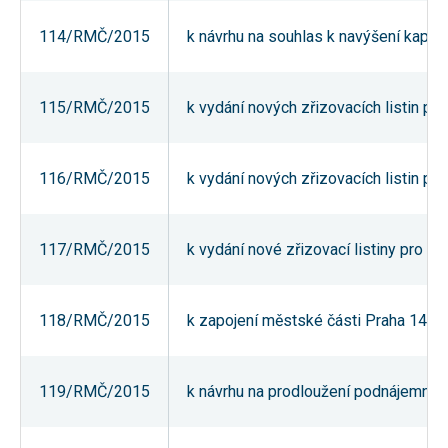
umožňují
měření
114/RMČ/2015
k návrhu na souhlas k navýšení kapaci
výkonu
našeho webu
a našich
reklamních
115/RMČ/2015
k vydání nových zřizovacích listin pr
kampaní.
Jejich pomocí
určujeme
počet návštěv
a zdroje
116/RMČ/2015
k vydání nových zřizovacích listin p
návštěv
našich
internetových
stránek. Data
117/RMČ/2015
k vydání nové zřizovací listiny pro p
získaná
pomocí těchto
cookies
zpracováváme
souhrnně,
118/RMČ/2015
k zapojení městské části Praha 14 do
bez použití
identifikátorů,
které ukazují
na konkrétní
119/RMČ/2015
k návrhu na prodloužení podnájemní sm
uživatelé
našeho webu.
Pokud
vypnete