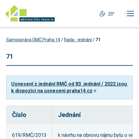
20°
Samospráva ÚMČ Praha 14
/
Rada - jednání
/
71
71
Usnesení z jednání RMČ od 83. jednání / 2022 jsou 
k dispozici na usneseni.praha14.cz
Číslo
Jednání
Technické
cookies
Technické
619/RMČ/2013
k návrhu na obnovu nájmu bytu o veliko
cookies jsou