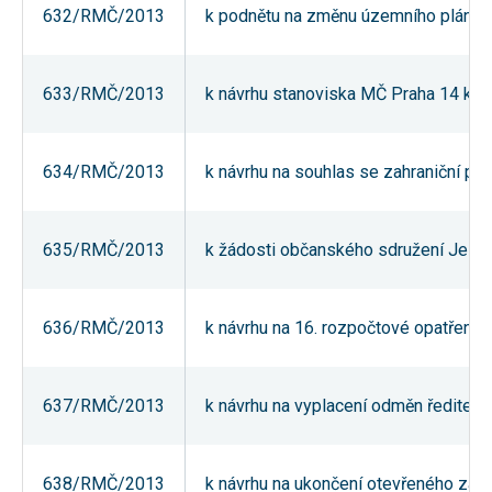
632/RMČ/2013
k podnětu na změnu územního plánu SÚ
používání
analytických
cookies ve
vztahu k Vaší
návštěvě,
633/RMČ/2013
k návrhu stanoviska MČ Praha 14 k po
ztrácíme
možnost
analýzy
výkonu a
634/RMČ/2013
k návrhu na souhlas se zahraniční p
optimalizace
našich
opatření.
635/RMČ/2013
k žádosti občanského sdružení Jezde
Personalizované
soubory cookie
Používáme rovněž
636/RMČ/2013
k návrhu na 16. rozpočtové opatření 
soubory cookie a
další technologie,
abychom
přizpůsobili naše
webové stránky
637/RMČ/2013
k návrhu na vyplacení odměn ředitelům
potřebám a zájmům
našich návštěvníků.
638/RMČ/2013
k návrhu na ukončení otevřeného zadá