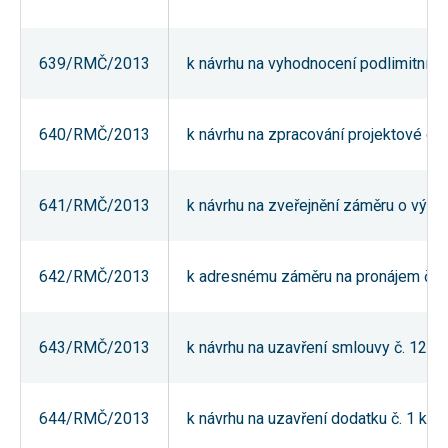
Reklamní
cookies
Reklamní cookies
639/RMČ/2013
k návrhu na vyhodnocení podlimitní v
používáme my
nebo naši partneři,
abychom Vám
mohli zobrazit
vhodné obsahy
640/RMČ/2013
k návrhu na zpracování projektové do
nebo reklamy jak na
našich stránkách,
tak na stránkách
třetích subjektů.
641/RMČ/2013
k návrhu na zveřejnění záměru o výpůj
Díky tomu můžeme
vytvářet profily
založené na Vašich
zájmech, tak zvané
pseudonymizované
642/RMČ/2013
k adresnému záměru na pronájem části
profily. Na základě
těchto informací
není zpravidla
možná
643/RMČ/2013
k návrhu na uzavření smlouvy č. 1212
bezprostřední
identifikace Vaší
osoby, protože jsou
používány pouze
pseudonymizované
644/RMČ/2013
k návrhu na uzavření dodatku č. 1 k
údaje. Pokud
nevyjádříte