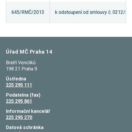
souhlas, nebudete
příjemcem obsahů
645/RMČ/2013
k odstoupení od smlouvy č. 0212/20
a reklam
přizpůsobených
Vašim zájmům.
Úřad MČ Praha 14
Bratří Venclíků
198 21 Praha 9
Ústředna
225 295 111
Podatelna (fax)
225 295 861
Informační kancelář
225 295 270
Datová schránka