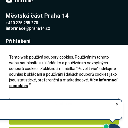
YouTube
Městská část Praha 14
+420 225 295 270
informace@praha14.cz
Přihlášení
Uživatelské jméno
Tento web používá soubory cookies. Používáním tohoto
webu souhlasíte s ukládáním a používáním nezbytných
souborů cookies. Zakliknutím tlačítka "Povolit vše" udělujete
Heslo
souhlas k ukládání a používání i dalších souborů cookies jako
jsou statistické, preferenční a marketingové.
Více informací
o cookies
Zapomenuté heslo
PŘIHLÁŠENÍ
Registrace
Nastavení
Zakázat vše