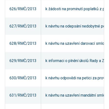
umožňují
měření
626/RMČ/2013
k žádosti na prominutí poplatků z pro
výkonu
našeho webu
a našich
reklamních
627/RMČ/2013
k návrhu na odepsání nedobytné pohl
kampaní.
Jejich pomocí
určujeme
počet návštěv
a zdroje
628/RMČ/2013
k návrhu na uzavření darovací smlouv
návštěv
našich
internetových
stránek. Data
629/RMČ/2013
k informaci o plnění úkolů Rady a Za
získaná
pomocí těchto
cookies
zpracováváme
souhrnně,
630/RMČ/2013
k návrhu odpovědi na petici za prove
bez použití
identifikátorů,
které ukazují
na konkrétní
631/RMČ/2013
k návrhu na uzavření mandátní smlouvy
uživatelé
našeho webu.
Pokud
vypnete