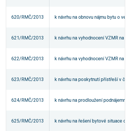
nezbytné pro
správné
fungování
620/RMČ/2013
k návrhu na obnovu nájmu bytu o veliko
webu a všech
funkcí, které
nabízí.
Nepožadujeme
Váš souhlas s
621/RMČ/2013
k návrhu na vyhodnocení VZMR na sta
využitím
technických
cookies na
našem webu.
622/RMČ/2013
k návrhu na vyhodnocení VZMR na real
Z tohoto
důvodu
technické
cookies
nemohou být
623/RMČ/2013
k návrhu na poskytnutí přístřeší v č. p
individuálně
deaktivovány
nebo
aktivovány.
624/RMČ/2013
k návrhu na prodloužení podnájemní sm
Analytické
625/RMČ/2013
k návrhu na řešení bytové situace obč
cookies
Analytické
cookies nám