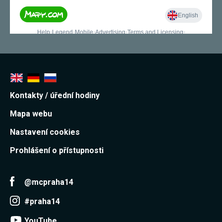
Reklamní
cookies
Reklamní cookies
používáme my
nebo naši partneři,
abychom Vám
mohli zobrazit
vhodné obsahy
nebo reklamy jak na
našich stránkách,
tak na stránkách
Kontakty / úřední hodiny
třetích subjektů.
Díky tomu můžeme
vytvářet profily
Mapa webu
založené na Vašich
zájmech, tak zvané
Nastavení cookies
pseudonymizované
profily. Na základě
Prohlášení o přístupnosti
těchto informací
není zpravidla
možná
bezprostřední
@mcpraha14
identifikace Vaší
osoby, protože jsou
používány pouze
#praha14
pseudonymizované
údaje. Pokud
YouTube
nevyjádříte