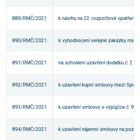
nezbytné pro
správné
fungování
889/RMČ/2021
k návrhu na 22. rozpočtové opatření 
webu a všech
funkcí, které
nabízí.
Nepožadujeme
Váš souhlas s
890/RMČ/2021
k vyhodnocení veřejné zakázky malé
využitím
technických
cookies na
našem webu.
891/RMČ/2021
na schválení uzavření dodatku č. 2 k
Z tohoto
důvodu
technické
cookies
nemohou být
892/RMČ/2021
k uzavření kupní smlouvy mezi Správo
individuálně
deaktivovány
nebo
aktivovány.
893/RMČ/2021
k uzavření smlouvy o výpůjčce č. 9/
Analytické
894/RMČ/2021
k uzavření nájemní smlouvy na pozemek
cookies
Analytické
cookies nám