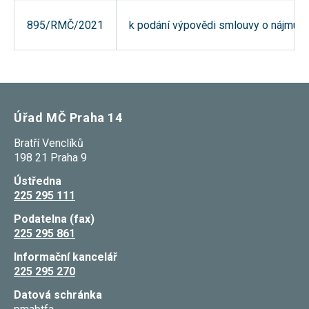
umožňují
měření
895/RMČ/2021
k podání výpovědi smlouvy o nájmu
výkonu
našeho webu
a našich
reklamních
kampaní.
Jejich pomocí
určujeme
počet návštěv
Úřad MČ Praha 14
a zdroje
návštěv
našich
Bratří Venclíků
internetových
198 21 Praha 9
stránek. Data
získaná
Ústředna
pomocí těchto
225 295 111
cookies
zpracováváme
Podatelna (fax)
souhrnně,
bez použití
225 295 861
identifikátorů,
které ukazují
Informační kancelář
na konkrétní
225 295 270
uživatelé
našeho webu.
Datová schránka
Pokud
vypnete