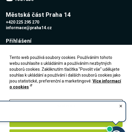
souhlas, nebudete
příjemcem obsahů
Městská část Praha 14
a reklam
přizpůsobených
+420 225 295 270
Vašim zájmům.
informace@praha14.cz
Přihlášení
Uživatelské jméno
Tento web používá soubory cookies. Používáním tohoto
webu souhlasíte s ukládáním a používáním nezbytných
souborů cookies. Zakliknutím tlačítka "Povolit vše" udělujete
Heslo
souhlas k ukládání a používání i dalších souborů cookies jako
jsou statistické, preferenční a marketingové.
Více informací
o cookies
Zapomenuté heslo
PŘIHLÁŠENÍ
Registrace
Nastavení
Zakázat vše