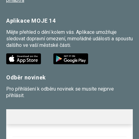
pmabtfa
používání
analytických
cookies ve
vztahu k Vaší
Aplikace MOJE 14
návštěvě,
ztrácíme
Mějte přehled o dění kolem vás. Aplikace umožňuje
možnost
sledovat dopravní omezení, mimořádné události a spoustu
analýzy
výkonu a
dalšího ve vaší městské části.
optimalizace
našich
opatření.
Odběr novinek
Personalizované
soubory cookie
Pro přihlášení k odběru novinek se musíte nejprve
Používáme rovněž
soubory cookie a
přihlásit.
další technologie,
abychom
přizpůsobili naše
webové stránky
potřebám a zájmům
našich návštěvníků.