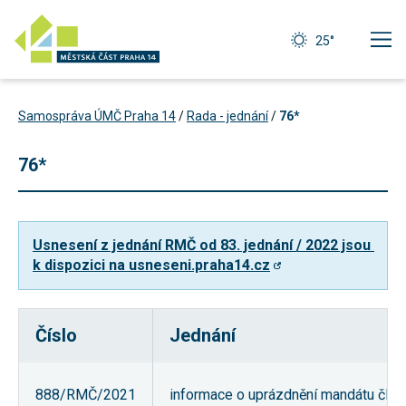
25°
Samospráva ÚMČ Praha 14
/
Rada - jednání
/
76*
76*
Usnesení z jednání RMČ od 83. jednání / 2022 jsou 
k dispozici na usneseni.praha14.cz
Číslo
Jednání
Technické
cookies
Technické
888/RMČ/2021
informace o uprázdnění mandátu člen
cookies jsou