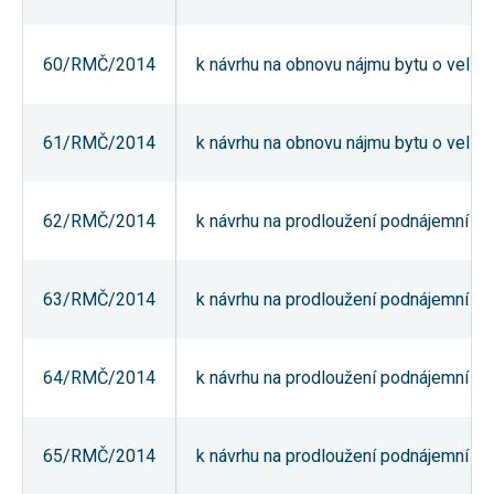
nezbytné pro
správné
fungování
60/RMČ/2014
k návrhu na obnovu nájmu bytu o velikos
webu a všech
funkcí, které
nabízí.
Nepožadujeme
Váš souhlas s
61/RMČ/2014
k návrhu na obnovu nájmu bytu o velikos
využitím
technických
cookies na
našem webu.
62/RMČ/2014
k návrhu na prodloužení podnájemní smlo
Z tohoto
důvodu
technické
cookies
nemohou být
63/RMČ/2014
k návrhu na prodloužení podnájemní smlo
individuálně
deaktivovány
nebo
aktivovány.
64/RMČ/2014
k návrhu na prodloužení podnájemní smlo
Analytické
65/RMČ/2014
k návrhu na prodloužení podnájemní smlo
cookies
Analytické
cookies nám