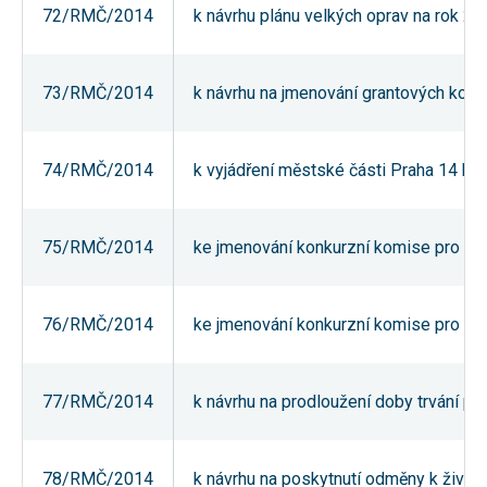
72/RMČ/2014
k návrhu plánu velkých oprav na rok 20
používání
analytických
cookies ve
vztahu k Vaší
návštěvě,
73/RMČ/2014
k návrhu na jmenování grantových komis
ztrácíme
možnost
analýzy
výkonu a
74/RMČ/2014
k vyjádření městské části Praha 14 k d
optimalizace
našich
opatření.
75/RMČ/2014
ke jmenování konkurzní komise pro konk
Personalizované
soubory cookie
Používáme rovněž
76/RMČ/2014
ke jmenování konkurzní komise pro konk
soubory cookie a
další technologie,
abychom
přizpůsobili naše
webové stránky
77/RMČ/2014
k návrhu na prodloužení doby trvání pr
potřebám a zájmům
našich návštěvníků.
78/RMČ/2014
k návrhu na poskytnutí odměny k životn