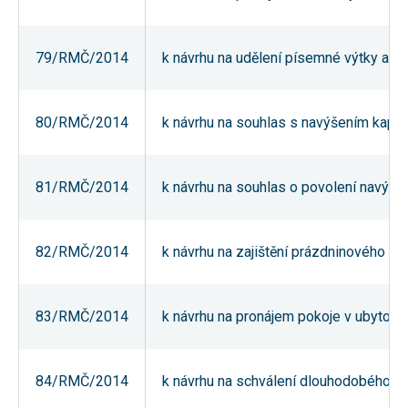
Reklamní
cookies
Reklamní cookies
79/RMČ/2014
k návrhu na udělení písemné výtky a sn
používáme my
nebo naši partneři,
abychom Vám
mohli zobrazit
vhodné obsahy
80/RMČ/2014
k návrhu na souhlas s navýšením kapaci
nebo reklamy jak na
našich stránkách,
tak na stránkách
třetích subjektů.
81/RMČ/2014
k návrhu na souhlas o povolení navýšen
Díky tomu můžeme
vytvářet profily
založené na Vašich
zájmech, tak zvané
pseudonymizované
82/RMČ/2014
k návrhu na zajištění prázdninového p
profily. Na základě
těchto informací
není zpravidla
možná
83/RMČ/2014
k návrhu na pronájem pokoje v ubytovn
bezprostřední
identifikace Vaší
osoby, protože jsou
používány pouze
pseudonymizované
84/RMČ/2014
k návrhu na schválení dlouhodobého pr
údaje. Pokud
nevyjádříte