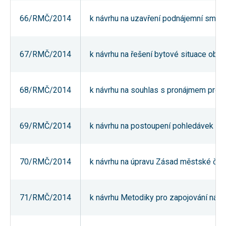
umožňují
měření
66/RMČ/2014
k návrhu na uzavření podnájemní smlouvy
výkonu
našeho webu
a našich
reklamních
67/RMČ/2014
k návrhu na řešení bytové situace obča
kampaní.
Jejich pomocí
určujeme
počet návštěv
a zdroje
68/RMČ/2014
k návrhu na souhlas s pronájmem prost
návštěv
našich
internetových
stránek. Data
69/RMČ/2014
k návrhu na postoupení pohledávek
získaná
pomocí těchto
cookies
zpracováváme
souhrnně,
70/RMČ/2014
k návrhu na úpravu Zásad městské část
bez použití
identifikátorů,
které ukazují
na konkrétní
71/RMČ/2014
k návrhu Metodiky pro zapojování náje
uživatelé
našeho webu.
Pokud
vypnete