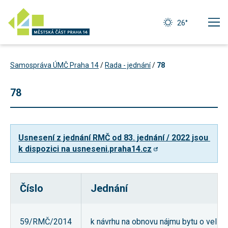
26°
Samospráva ÚMČ Praha 14
/
Rada - jednání
/
78
78
Usnesení z jednání RMČ od 83. jednání / 2022 jsou 
k dispozici na usneseni.praha14.cz
Číslo
Jednání
Technické
cookies
Technické
59/RMČ/2014
k návrhu na obnovu nájmu bytu o velikos
cookies jsou