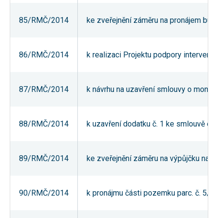
souhlas, nebudete
příjemcem obsahů
85/RMČ/2014
ke zveřejnění záměru na pronájem budov
a reklam
přizpůsobených
Vašim zájmům.
86/RMČ/2014
k realizaci Projektu podpory interven
87/RMČ/2014
k návrhu na uzavření smlouvy o monito
88/RMČ/2014
k uzavření dodatku č. 1 ke smlouvě o v
89/RMČ/2014
ke zveřejnění záměru na výpůjčku na umís
90/RMČ/2014
k pronájmu části pozemku parc. č. 5/1