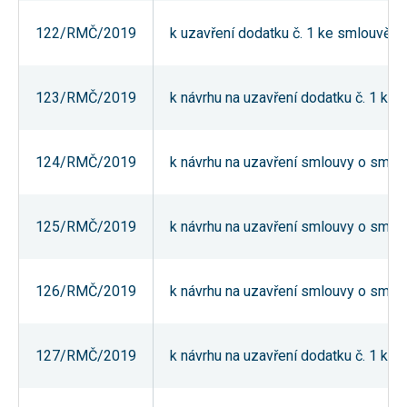
umožňují
měření
122/RMČ/2019
k uzavření dodatku č. 1 ke smlouvě o
výkonu
našeho webu
a našich
reklamních
123/RMČ/2019
k návrhu na uzavření dodatku č. 1 k
kampaní.
Jejich pomocí
určujeme
počet návštěv
a zdroje
124/RMČ/2019
k návrhu na uzavření smlouvy o smlou
návštěv
našich
internetových
stránek. Data
125/RMČ/2019
k návrhu na uzavření smlouvy o smlou
získaná
pomocí těchto
cookies
zpracováváme
souhrnně,
126/RMČ/2019
k návrhu na uzavření smlouvy o smlou
bez použití
identifikátorů,
které ukazují
na konkrétní
127/RMČ/2019
k návrhu na uzavření dodatku č. 1 
uživatelé
našeho webu.
Pokud
vypnete