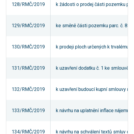
128/RMČ/2019
k žádosti o prodej části pozemku parc. 
používání
analytických
cookies ve
vztahu k Vaší
návštěvě,
129/RMČ/2019
ke směně části pozemku parc. č. 825/1
ztrácíme
možnost
analýzy
výkonu a
130/RMČ/2019
k prodeji ploch určených k trvalému 
optimalizace
našich
opatření.
131/RMČ/2019
k uzavření dodatku č. 1 ke smlouvě 
Personalizované
soubory cookie
Používáme rovněž
132/RMČ/2019
k uzavření budoucí kupní smlouvy na p
soubory cookie a
další technologie,
abychom
přizpůsobili naše
webové stránky
133/RMČ/2019
k návrhu na uplatnění inflace nájemné
potřebám a zájmům
našich návštěvníků.
134/RMČ/2019
k návrhu na schválení textů smluv o 