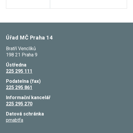
Reklamní
cookies
Reklamní cookies
používáme my
nebo naši partneři,
abychom Vám
mohli zobrazit
Úřad MČ Praha 14
vhodné obsahy
nebo reklamy jak na
našich stránkách,
Bratří Venclíků
tak na stránkách
198 21 Praha 9
třetích subjektů.
Díky tomu můžeme
Ústředna
vytvářet profily
225 295 111
založené na Vašich
zájmech, tak zvané
pseudonymizované
Podatelna (fax)
profily. Na základě
225 295 861
těchto informací
není zpravidla
Informační kancelář
možná
225 295 270
bezprostřední
identifikace Vaší
Datová schránka
osoby, protože jsou
používány pouze
pmabtfa
pseudonymizované
údaje. Pokud
nevyjádříte