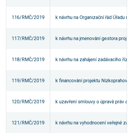
nezbytné pro
správné
fungování
116/RMČ/2019
k návrhu na Organizační řád Úřadu mě
webu a všech
funkcí, které
nabízí.
Nepožadujeme
Váš souhlas s
117/RMČ/2019
k návrhu na jmenování gestora projek
využitím
technických
cookies na
našem webu.
118/RMČ/2019
k návrhu na zahájení zadávacího řízen
Z tohoto
důvodu
technické
cookies
nemohou být
119/RMČ/2019
k financování projektu Nízkoprahové 
individuálně
deaktivovány
nebo
aktivovány.
120/RMČ/2019
k uzavření smlouvy o úpravě práv a po
Analytické
121/RMČ/2019
k návrhu na vyhodnocení veřejné zaká
cookies
Analytické
cookies nám