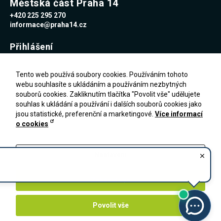
Městská část Praha 14
+420 225 295 270
informace@praha14.cz
Přihlášení
Uživatelské jméno
Tento web používá soubory cookies. Používáním tohoto
webu souhlasíte s ukládáním a používáním nezbytných
souborů cookies. Zakliknutím tlačítka "Povolit vše" udělujete
Heslo
souhlas k ukládání a používání i dalších souborů cookies jako
jsou statistické, preferenční a marketingové.
Více informací
o cookies
Zapomenuté heslo
PŘIHLÁŠENÍ
Registrace
Nastavení
Zakázat vše
Povolit vše
©
2026
- Úřad MČ Praha 14