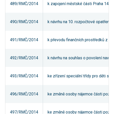
489/RMČ/2014
k zapojení městské části Praha 14 do
používání
analytických
cookies ve
vztahu k Vaší
návštěvě,
490/RMČ/2014
k návrhu na 10. rozpočtové opatření 
ztrácíme
možnost
analýzy
výkonu a
491/RMČ/2014
k převodu finančních prostředků z re
optimalizace
našich
opatření.
492/RMČ/2014
k návrhu na souhlas o povolení navýše
Personalizované
soubory cookie
Používáme rovněž
493/RMČ/2014
ke zřízení speciální třídy pro děti s
soubory cookie a
další technologie,
abychom
přizpůsobili naše
webové stránky
496/RMČ/2014
ke změně osoby nájemce části pozemku 
potřebám a zájmům
našich návštěvníků.
497/RMČ/2014
ke změně osoby nájemce části pozemku 