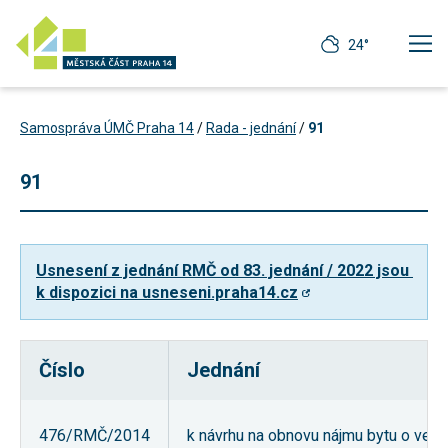
24°
Samospráva ÚMČ Praha 14
/
Rada - jednání
/
91
91
Usnesení z jednání RMČ od 83. jednání / 2022 jsou 
k dispozici na usneseni.praha14.cz
Číslo
Jednání
Technické
cookies
Technické
476/RMČ/2014
k návrhu na obnovu nájmu bytu o veliko
cookies jsou