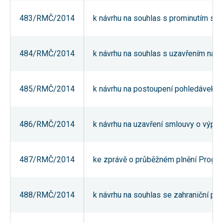
umožňují
měření
483/RMČ/2014
k návrhu na souhlas s prominutím sml
výkonu
našeho webu
a našich
reklamních
484/RMČ/2014
k návrhu na souhlas s uzavřením nájem
kampaní.
Jejich pomocí
určujeme
počet návštěv
a zdroje
485/RMČ/2014
k návrhu na postoupení pohledávek
návštěv
našich
internetových
stránek. Data
486/RMČ/2014
k návrhu na uzavření smlouvy o výpůj
získaná
pomocí těchto
cookies
zpracováváme
souhrnně,
487/RMČ/2014
ke zprávě o průběžném plnění Progra
bez použití
identifikátorů,
které ukazují
na konkrétní
488/RMČ/2014
k návrhu na souhlas se zahraniční pr
uživatelé
našeho webu.
Pokud
vypnete