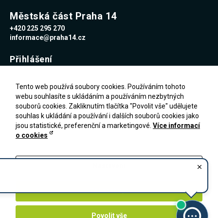
Městská část Praha 14
+420 225 295 270
informace@praha14.cz
Přihlášení
Uživatelské jméno
Tento web používá soubory cookies. Používáním tohoto
webu souhlasíte s ukládáním a používáním nezbytných
souborů cookies. Zakliknutím tlačítka "Povolit vše" udělujete
Heslo
souhlas k ukládání a používání i dalších souborů cookies jako
jsou statistické, preferenční a marketingové.
Více informací
o cookies
Zapomenuté heslo
PŘIHLÁŠENÍ
Registrace
Nastavení
Zakázat vše
Povolit vše