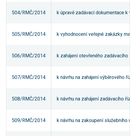
souhlas, nebudete
příjemcem obsahů
504/RMČ/2014
k úpravě zadávací dokumentace k ve
a reklam
přizpůsobených
Vašim zájmům.
505/RMČ/2014
k vyhodnocení veřejné zakázky maléh
506/RMČ/2014
k zahájení otevřeného zadávacího ří
507/RMČ/2014
k návrhu na zahájení výběrového říze
508/RMČ/2014
k návrhu na zahájení zadávacího říze
509/RMČ/2014
k návrhu na zakoupení služebního 