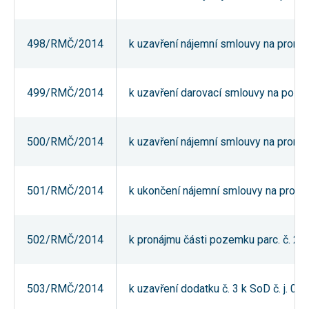
Reklamní
cookies
Reklamní cookies
498/RMČ/2014
k uzavření nájemní smlouvy na pronáj
používáme my
nebo naši partneři,
abychom Vám
mohli zobrazit
vhodné obsahy
499/RMČ/2014
k uzavření darovací smlouvy na pozeme
nebo reklamy jak na
našich stránkách,
tak na stránkách
třetích subjektů.
500/RMČ/2014
k uzavření nájemní smlouvy na pronáj
Díky tomu můžeme
vytvářet profily
založené na Vašich
zájmech, tak zvané
pseudonymizované
501/RMČ/2014
k ukončení nájemní smlouvy na pronáj
profily. Na základě
těchto informací
není zpravidla
možná
502/RMČ/2014
k pronájmu části pozemku parc. č. 2
bezprostřední
identifikace Vaší
osoby, protože jsou
používány pouze
pseudonymizované
503/RMČ/2014
k uzavření dodatku č. 3 k SoD č. j.
údaje. Pokud
nevyjádříte