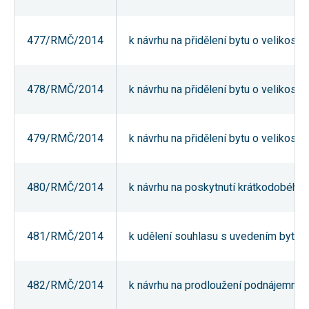
nezbytné pro
správné
fungování
477/RMČ/2014
k návrhu na přidělení bytu o velikost
webu a všech
funkcí, které
nabízí.
Nepožadujeme
Váš souhlas s
478/RMČ/2014
k návrhu na přidělení bytu o velikost
využitím
technických
cookies na
našem webu.
479/RMČ/2014
k návrhu na přidělení bytu o velikosti 
Z tohoto
důvodu
technické
cookies
nemohou být
480/RMČ/2014
k návrhu na poskytnutí krátkodobého u
individuálně
deaktivovány
nebo
aktivovány.
481/RMČ/2014
k udělení souhlasu s uvedením bytu č
Analytické
482/RMČ/2014
k návrhu na prodloužení podnájemní sm
cookies
Analytické
cookies nám