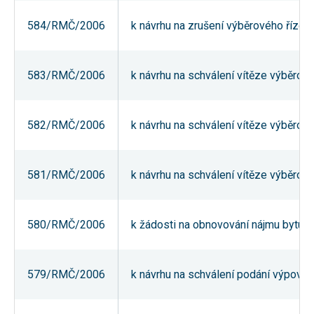
umožňují
měření
584/RMČ/2006
k návrhu na zrušení výběrového řízení 
výkonu
našeho webu
a našich
reklamních
583/RMČ/2006
k návrhu na schválení vítěze výběrovéh
kampaní.
Jejich pomocí
určujeme
počet návštěv
a zdroje
582/RMČ/2006
k návrhu na schválení vítěze výběrovéh
návštěv
našich
internetových
stránek. Data
581/RMČ/2006
k návrhu na schválení vítěze výběrovéh
získaná
pomocí těchto
cookies
zpracováváme
souhrnně,
580/RMČ/2006
k žádosti na obnovování nájmu bytu v 
bez použití
identifikátorů,
které ukazují
na konkrétní
579/RMČ/2006
k návrhu na schválení podání výpověd
uživatelé
našeho webu.
Pokud
vypnete