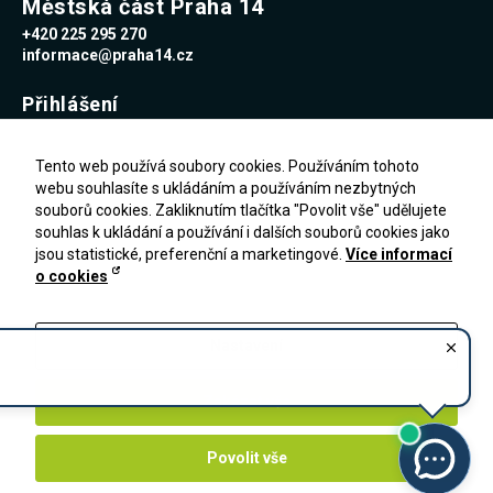
Městská část Praha 14
+420 225 295 270
informace@praha14.cz
Přihlášení
Uživatelské jméno
Tento web používá soubory cookies. Používáním tohoto
webu souhlasíte s ukládáním a používáním nezbytných
souborů cookies. Zakliknutím tlačítka "Povolit vše" udělujete
Heslo
souhlas k ukládání a používání i dalších souborů cookies jako
jsou statistické, preferenční a marketingové.
Více informací
o cookies
Zapomenuté heslo
PŘIHLÁŠENÍ
Registrace
Nastavení
Zakázat vše
Povolit vše
©
2026
- Úřad MČ Praha 14