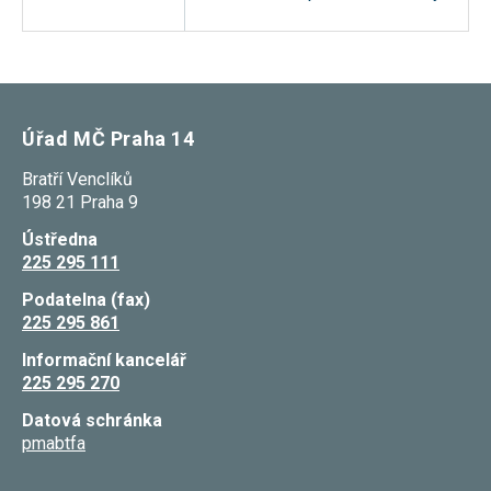
Reklamní
cookies
Reklamní cookies
používáme my
nebo naši partneři,
abychom Vám
mohli zobrazit
Úřad MČ Praha 14
vhodné obsahy
nebo reklamy jak na
našich stránkách,
Bratří Venclíků
tak na stránkách
198 21 Praha 9
třetích subjektů.
Díky tomu můžeme
Ústředna
vytvářet profily
225 295 111
založené na Vašich
zájmech, tak zvané
pseudonymizované
Podatelna (fax)
profily. Na základě
225 295 861
těchto informací
není zpravidla
Informační kancelář
možná
225 295 270
bezprostřední
identifikace Vaší
Datová schránka
osoby, protože jsou
používány pouze
pmabtfa
pseudonymizované
údaje. Pokud
nevyjádříte