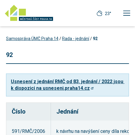
23°
Samospráva ÚMČ Praha 14
/
Rada - jednání
/
92
92
Usnesení z jednání RMČ od 83. jednání / 2022 jsou 
k dispozici na usneseni.praha14.cz
Číslo
Jednání
Technické
cookies
Technické
591/RMČ/2006
k návrhu na navýšení ceny díla rekon
cookies jsou