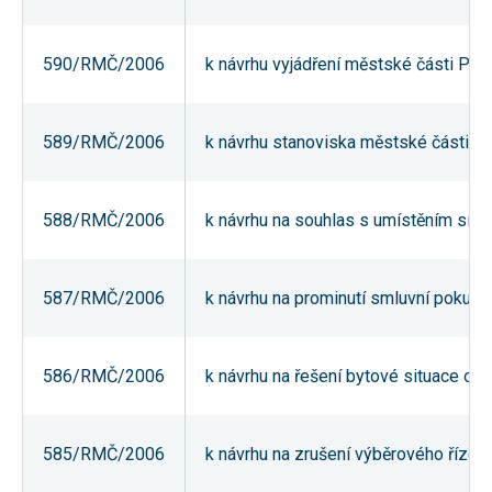
nezbytné pro
správné
fungování
590/RMČ/2006
k návrhu vyjádření městské části Pra
webu a všech
funkcí, které
nabízí.
Nepožadujeme
Váš souhlas s
589/RMČ/2006
k návrhu stanoviska městské části P
využitím
technických
cookies na
našem webu.
588/RMČ/2006
k návrhu na souhlas s umístěním sídl
Z tohoto
důvodu
technické
cookies
nemohou být
587/RMČ/2006
k návrhu na prominutí smluvní pokut
individuálně
deaktivovány
nebo
aktivovány.
586/RMČ/2006
k návrhu na řešení bytové situace ob
Analytické
585/RMČ/2006
k návrhu na zrušení výběrového řízení 
cookies
Analytické
cookies nám