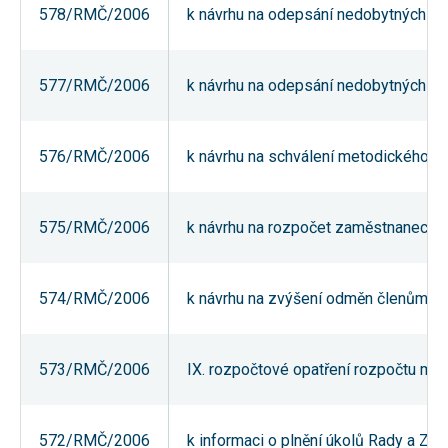
578/RMČ/2006
k návrhu na odepsání nedobytných p
používání
analytických
cookies ve
vztahu k Vaší
návštěvě,
577/RMČ/2006
k návrhu na odepsání nedobytných p
ztrácíme
možnost
analýzy
výkonu a
576/RMČ/2006
k návrhu na schválení metodického po
optimalizace
našich
opatření.
575/RMČ/2006
k návrhu na rozpočet zaměstnanecké
Personalizované
soubory cookie
Používáme rovněž
574/RMČ/2006
k návrhu na zvýšení odměn členům a 
soubory cookie a
další technologie,
abychom
přizpůsobili naše
webové stránky
573/RMČ/2006
IX. rozpočtové opatření rozpočtu měs
potřebám a zájmům
našich návštěvníků.
572/RMČ/2006
k informaci o plnění úkolů Rady a Za