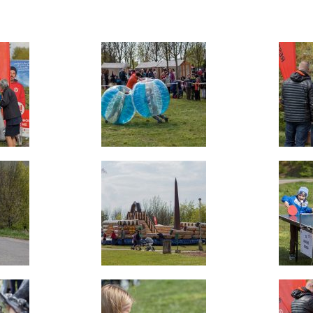
nezbytné pro
správné
fungování
webu a všech
funkcí, které
nabízí.
Nepožadujeme
Váš souhlas s
využitím
technických
cookies na
našem webu.
Z tohoto
důvodu
technické
cookies
nemohou být
individuálně
deaktivovány
nebo
aktivovány.
Analytické
cookies
Analytické
cookies nám