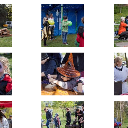
používání
analytických
cookies ve
vztahu k Vaší
návštěvě,
ztrácíme
možnost
analýzy
výkonu a
optimalizace
našich
opatření.
Personalizované
soubory cookie
Používáme rovněž
soubory cookie a
další technologie,
abychom
přizpůsobili naše
webové stránky
potřebám a zájmům
našich návštěvníků.