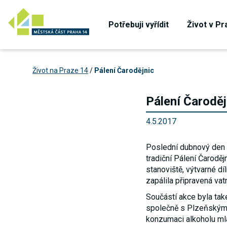
Potřebuji vyřídit
Život v Pr
Život na Praze 14
/
Pálení Čarodějnic
Pálení Čaroděj
4.5.2017
Poslední dubnový den 
tradiční Pálení Čaroděj
stanoviště, výtvarné d
zapálila připravená vatr
Součástí akce byla ta
společně s Plzeňským P
konzumaci alkoholu mla