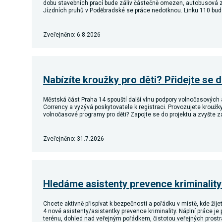
dobu stavebních prací bude záliv částečně omezen, autobusová 
Jízdních pruhů v Poděbradské se práce nedotknou. Linku 110 bu
Zveřejněno: 6.8.2026
Nabízíte kroužky pro děti? Přidejte se 
Městská část Praha 14 spouští další vlnu podpory volnočasových ak
Corrency a vyzývá poskytovatele k registraci. Provozujete kroužky,
volnočasové programy pro děti? Zapojte se do projektu a zvyšte 
Zveřejněno: 31.7.2026
Hledáme asistenty prevence kriminality
Chcete aktivně přispívat k bezpečnosti a pořádku v místě, kde žij
4 nové asistenty/asistentky prevence kriminality. Náplní práce j
terénu, dohled nad veřejným pořádkem, čistotou veřejných prost