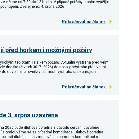
e v čase od 7.30 do 12 hodin. V případě potřeby prosím využijte
 pochopení. Zveřejněno: 4. srpna 2026
Pokračovat na článek
jí před horkem i možnými požáry
ysokými teplotami i rizikem požárů. Aktuální výstraha před velmi
ode dneška (čtvrtek 30. 7. 2026) do soboty, výstraha před velmi
ž do odvolání je rovněž v platnosti výstraha upozorňující na…
Pokračovat na článek
de 3. srpna uzavřena
rpna 2026 bude dluhová poradna z důvodu čerpání dovolené
í a omlouváme se za případné komplikace. Dluhová poradna
v oblasti dluhů, jejich zmapování a pomoci v komunikaci s…