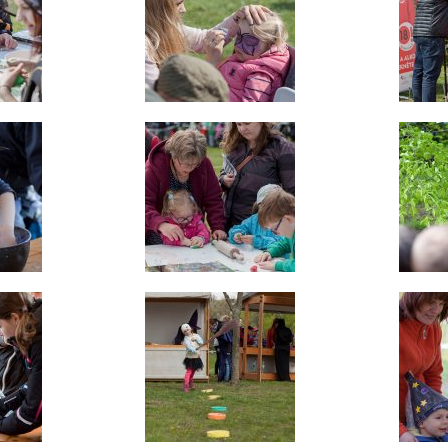
umožňují
měření
výkonu
našeho webu
a našich
reklamních
kampaní.
Jejich pomocí
určujeme
počet návštěv
a zdroje
návštěv
našich
internetových
stránek. Data
získaná
pomocí těchto
cookies
zpracováváme
souhrnně,
bez použití
identifikátorů,
které ukazují
na konkrétní
uživatelé
našeho webu.
Pokud
vypnete