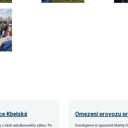
ce Kbelská
Omezení provozu pra
 v části autobusového zálivu. Po
Dovolujeme si upozornit klienty Ú