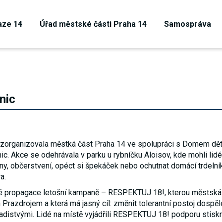
aze 14
Úřad městské části Praha 14
Samospráva
nic
zorganizovala městká část Praha 14 ve spolupráci s Domem dět
nic. Akce se odehrávala v parku u rybníčku Aloisov, kde mohli lidé
ílny, občerstvení, opéct si špekáček nebo ochutnat domácí trdeln
a.
ké propagace letošní kampaně – RESPEKTUJ 18!, kterou městská 
Technické
razdrojem a která má jasný cíl: změnit tolerantní postoj dospěl
cookies
Technické
distvými. Lidé na místě vyjádřili RESPEKTUJ 18! podporu stisk
cookies jsou