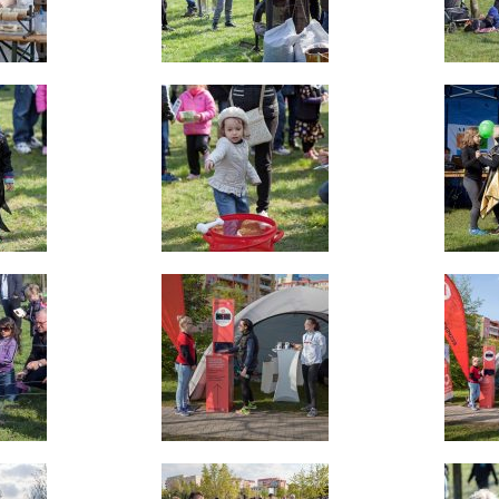
Reklamní
cookies
Reklamní cookies
používáme my
nebo naši partneři,
abychom Vám
mohli zobrazit
vhodné obsahy
nebo reklamy jak na
našich stránkách,
tak na stránkách
třetích subjektů.
Díky tomu můžeme
vytvářet profily
založené na Vašich
zájmech, tak zvané
pseudonymizované
profily. Na základě
těchto informací
není zpravidla
možná
bezprostřední
identifikace Vaší
osoby, protože jsou
používány pouze
pseudonymizované
údaje. Pokud
nevyjádříte