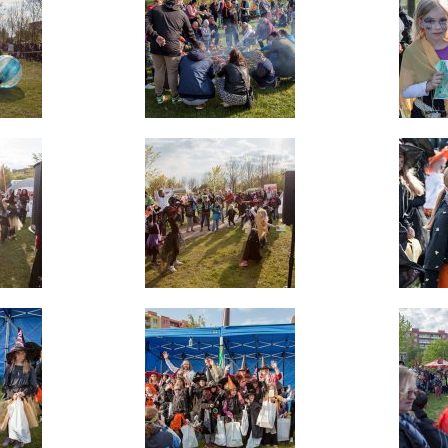
souhlas, nebudete
příjemcem obsahů
a reklam
přizpůsobených
Vašim zájmům.