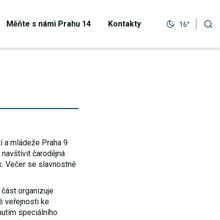
Měňte s námi Prahu 14
Kontakty
16°
í a mládeže Praha 9
 navštívit čarodějná
ík. Večer se slavnostně
část organizuje
é veřejnosti ke
nutím speciálního