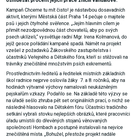
osmdesát procent jejich práce zničili vandalové.
nezbytné pro
správné
Kampaň Chceme tu mít čisto! je nástavbou dosavadních
fungování
aktivit, kterými Městská část Praha 14 pečuje o majitele
webu a všech
psů i jejich čtyřnohé svěřence. „Jejím hlavním cílem je
funkcí, které
nabízí.
přimět nezodpovědnou část chovatelů, aby po svých
Nepožadujeme
psech uklízeli,“ vysvětluje radní Mgr. Irena Kolmanová, do
Váš souhlas s
využitím
jejíž gesce pořádání kampaně spadá. Námět na projekt
technických
vzešel z požadavků Žákovského zastupitelstva i
cookies na
účastníků Veřejného a Dětského fóra, kteří si stěžovali na
našem webu.
Z tohoto
trávníky znečištěné množstvím psích exkrementů.
důvodu
technické
Prostřednictvím ředitelů a ředitelek místních základních
cookies
škol radnice nejprve oslovila žáky 7. a 8. ročníků, aby na
nemohou být
hodinách výtvarné výchovy namalovali neukázněným
individuálně
deaktivovány
pejskařům vzkazy. Podařilo se. Na základě této výzvy se
nebo
na úřadě sešlo zhruba pět set originálních prací, o nichž se
aktivovány.
následně hlasovalo na Dětském fóru. Účastníci tradičního
setkání vybrali stovku nejlepších obrázků, které pracovníci
úřadu umístili do dřevěných stojanů věnovaných
Analytické
cookies
společností Hornbach a postupně instalovali na nejvíce
Analytické
znečištěná místa. „Bohužel, přestože projekt nadále
cookies nám