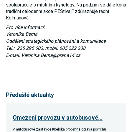
Reklamní
spolupracuje s místními kynology. Na podzim se dále koná
cookies
tradiční celodenní akce PEStival,“ zdůrazňuje radní
Reklamní cookies
Kolmanová.
používáme my
nebo naši partneři,
Pro více informací:
abychom Vám
mohli zobrazit
Veronika Berná
vhodné obsahy
Oddělení strategického plánování a komunikace
nebo reklamy jak na
našich stránkách,
Tel.: 225 295 603, mobil: 605 222 238
tak na stránkách
E-mail: Veronika.Berna@praha14.cz
třetích subjektů.
Díky tomu můžeme
vytvářet profily
založené na Vašich
zájmech, tak zvané
pseudonymizované
profily. Na základě
těchto informací
Předešlé aktuality
není zpravidla
možná
bezprostřední
identifikace Vaší
osoby, protože jsou
Omezení provozu v autobusové…
používány pouze
pseudonymizované
údaje. Pokud
V autobusové zastávce Kbelská proběhne oprava povrchu
nevyjádříte