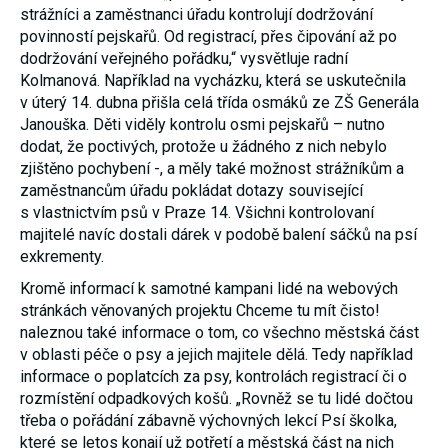
strážníci a zaměstnanci úřadu kontrolují dodržování
používání
analytických
povinností pejskařů. Od registrací, přes čipování až po
cookies ve
dodržování veřejného pořádku,“ vysvětluje radní
vztahu k Vaší
návštěvě,
Kolmanová. Například na vycházku, která se uskutečnila
ztrácíme
v úterý 14. dubna přišla celá třída osmáků ze ZŠ Generála
možnost
Janouška. Děti viděly kontrolu osmi pejskařů – nutno
analýzy
výkonu a
dodat, že poctivých, protože u žádného z nich nebylo
optimalizace
zjištěno pochybení -, a měly také možnost strážníkům a
našich
zaměstnancům úřadu pokládat dotazy související
opatření.
s vlastnictvím psů v Praze 14. Všichni kontrolovaní
majitelé navíc dostali dárek v podobě balení sáčků na psí
Personalizované
exkrementy.
soubory cookie
Používáme rovněž
Kromě informací k samotné kampani lidé na webových
soubory cookie a
stránkách věnovaných projektu Chceme tu mít čisto!
další technologie,
naleznou také informace o tom, co všechno městská část
abychom
přizpůsobili naše
v oblasti péče o psy a jejich majitele dělá. Tedy například
webové stránky
informace o poplatcích za psy, kontrolách registrací či o
potřebám a zájmům
rozmístění odpadkových košů. „Rovněž se tu lidé dočtou
našich návštěvníků.
třeba o pořádání zábavně výchovných lekcí Psí školka,
které se letos konají už potřetí a městská část na nich