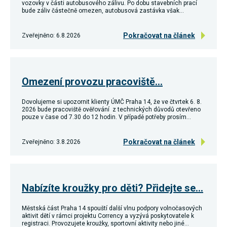
vozovky v části autobusového zálivu. Po dobu stavebních prací
souhlas, nebudete
bude záliv částečně omezen, autobusová zastávka však…
příjemcem obsahů
a reklam
přizpůsobených
Pokračovat na článek
Zveřejněno: 6.8.2026
Vašim zájmům.
Omezení provozu pracoviště…
Dovolujeme si upozornit klienty ÚMČ Praha 14, že ve čtvrtek 6. 8.
2026 bude pracoviště ověřování z technických důvodů otevřeno
pouze v čase od 7.30 do 12 hodin. V případě potřeby prosím…
Pokračovat na článek
Zveřejněno: 3.8.2026
Nabízíte kroužky pro děti? Přidejte se…
Městská část Praha 14 spouští další vlnu podpory volnočasových
aktivit dětí v rámci projektu Corrency a vyzývá poskytovatele k
registraci. Provozujete kroužky, sportovní aktivity nebo jiné…