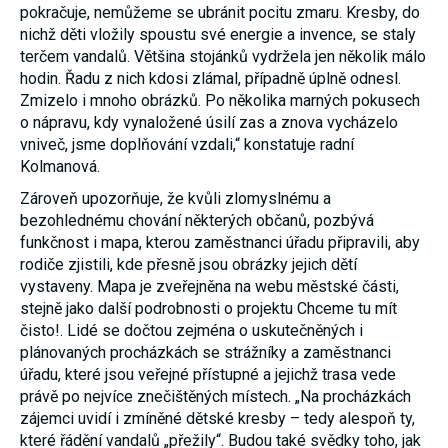
pokračuje, nemůžeme se ubránit pocitu zmaru. Kresby, do
umožňují
měření
nichž děti vložily spoustu své energie a invence, se staly
výkonu
terčem vandalů. Většina stojánků vydržela jen několik málo
našeho webu
hodin. Řadu z nich kdosi zlámal, případně úplně odnesl.
a našich
reklamních
Zmizelo i mnoho obrázků. Po několika marných pokusech
kampaní.
o nápravu, kdy vynaložené úsilí zas a znova vycházelo
Jejich pomocí
určujeme
vniveč, jsme doplňování vzdali,“ konstatuje radní
počet návštěv
Kolmanová.
a zdroje
návštěv
Zároveň upozorňuje, že kvůli zlomyslnému a
našich
bezohlednému chování některých občanů, pozbývá
internetových
stránek. Data
funkčnost i mapa, kterou zaměstnanci úřadu připravili, aby
získaná
rodiče zjistili, kde přesně jsou obrázky jejich dětí
pomocí těchto
vystaveny. Mapa je zveřejněna na webu městské části,
cookies
zpracováváme
stejně jako další podrobnosti o projektu Chceme tu mít
souhrnně,
čisto!. Lidé se dočtou zejména o uskutečněných i
bez použití
identifikátorů,
plánovaných procházkách se strážníky a zaměstnanci
které ukazují
úřadu, které jsou veřejné přístupné a jejichž trasa vede
na konkrétní
právě po nejvíce znečištěných místech. „Na procházkách
uživatelé
našeho webu.
zájemci uvidí i zmíněné dětské kresby – tedy alespoň ty,
Pokud
které řádění vandalů „přežily“. Budou také svědky toho, jak
vypnete