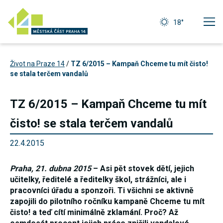
18°
Život na Praze 14
/
TZ 6/2015 – Kampaň Chceme tu mít čisto!
se stala terčem vandalů
TZ 6/2015 – Kampaň Chceme tu mít
čisto! se stala terčem vandalů
22.4.2015
Praha, 21. dubna 2015
– Asi pět stovek dětí, jejich
učitelky, ředitelé a ředitelky škol, strážníci, ale i
pracovníci úřadu a sponzoři. Ti všichni se aktivně
Technické
zapojili do pilotního ročníku kampaně Chceme tu mít
cookies
čisto! a teď cítí minimálně zklamání. Proč? Až
Technické
cookies jsou