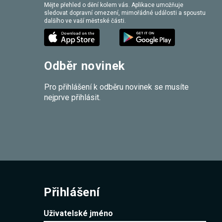
Mějte přehled o dění kolem vás. Aplikace umožňuje
sledovat dopravní omezení, mimořádné události a spoustu
dalšího ve vaší městské části.
Odběr novinek
Pro přihlášení k odběru novinek se musíte
nejprve přihlásit.
Přihlášení
Uživatelské jméno