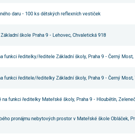
používání
analytických
ěcného daru - 100 ks dětských reflexních vestiček
cookies ve
vztahu k Vaší
návštěvě,
ztrácíme
možnost
Základní škole Praha 9 - Lehovec, Chvaletická 918
analýzy
výkonu a
optimalizace
našich
na funkci ředitelky/ředitele Základní školy, Praha 9 - Černý Most,
opatření.
Personalizované
na funkci ředitele/ředitelky Základní školy, Praha 9 - Černý Most
soubory cookie
Používáme rovněž
soubory cookie a
další technologie,
 na funkci ředitelky Mateřské školy, Praha 9 - Hloubětín, Zelen
abychom
přizpůsobili naše
webové stránky
potřebám a zájmům
obého pronájmu nebytových prostor v Mateřské škole Obláček, Pr
našich návštěvníků.