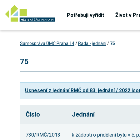
Potřebuji vyřídit
Život v Pr
Samospráva ÚMČ Praha 14
/
Rada - jednání
/
75
75
Usnesení z jednání RMČ od 83. jednání / 2022 jso
Číslo
Jednání
730/RMČ/2013
k žádosti o přidělení bytu v č. 