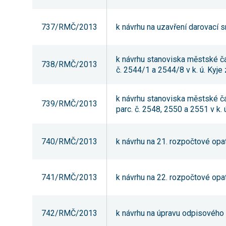
737/RMČ/2013
k návrhu na uzavření darovací 
k návrhu stanoviska městské č
738/RMČ/2013
č. 2544/1 a 2544/8 v k. ú. Kyj
k návrhu stanoviska městské č
739/RMČ/2013
parc. č. 2548, 2550 a 2551 v k.
740/RMČ/2013
k návrhu na 21. rozpočtové opa
741/RMČ/2013
k návrhu na 22. rozpočtové opa
742/RMČ/2013
k návrhu na úpravu odpisového