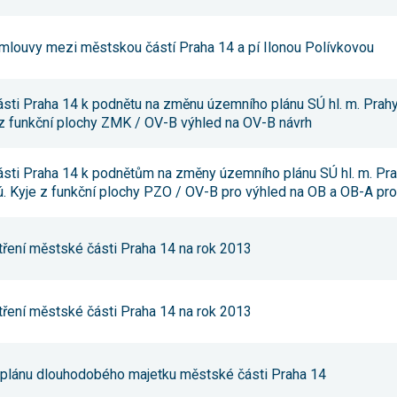
umožňují
měření
výkonu
smlouvy mezi městskou částí Praha 14 a pí Ilonou Polívkovou
našeho webu
a našich
reklamních
kampaní.
ásti Praha 14 k podnětu na změnu územního plánu SÚ hl. m. Prah
Jejich pomocí
e z funkční plochy ZMK / OV-B výhled na OV-B návrh
určujeme
počet návštěv
a zdroje
návštěv
ásti Praha 14 k podnětům na změny územního plánu SÚ hl. m. P
našich
 ú. Kyje z funkční plochy PZO / OV-B pro výhled na OB a OB-A pro
internetových
stránek. Data
získaná
pomocí těchto
tření městské části Praha 14 na rok 2013
cookies
zpracováváme
souhrnně,
bez použití
identifikátorů,
tření městské části Praha 14 na rok 2013
které ukazují
na konkrétní
uživatelé
našeho webu.
 plánu dlouhodobého majetku městské části Praha 14
Pokud
vypnete