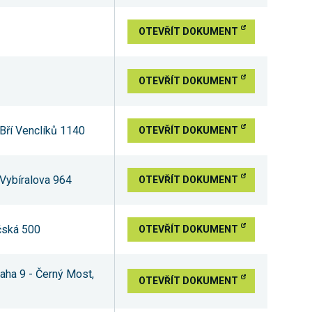
OTEVŘÍT DOKUMENT
OTEVŘÍT DOKUMENT
 Bří Venclíků 1140
OTEVŘÍT DOKUMENT
, Vybíralova 964
OTEVŘÍT DOKUMENT
ečská 500
OTEVŘÍT DOKUMENT
aha 9 - Černý Most,
OTEVŘÍT DOKUMENT