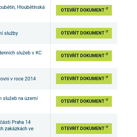
oubětín, Hloubětínská
OTEVŘÍT DOKUMENT
ní služby
OTEVŘÍT DOKUMENT
denních služeb v KC
OTEVŘÍT DOKUMENT
rovni v roce 2014
OTEVŘÍT DOKUMENT
ch služeb na území
OTEVŘÍT DOKUMENT
části Praha 14
ých zakázkách ve
OTEVŘÍT DOKUMENT