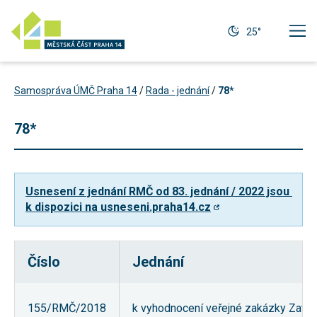
25°
Samospráva ÚMČ Praha 14
/
Rada - jednání
/
78*
78*
Usnesení z jednání RMČ od 83. jednání / 2022 jsou 
k dispozici na usneseni.praha14.cz
Číslo
Jednání
Technické
cookies
Technické
155/RMČ/2018
k vyhodnocení veřejné zakázky Zatep
cookies jsou