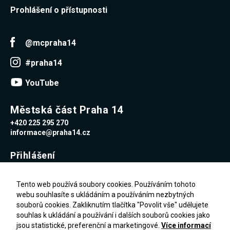
Reklamní
Prohlášení o přístupnosti
cookies
Reklamní cookies
používáme my
nebo naši partneři,
@mcpraha14
abychom Vám
mohli zobrazit
#praha14
vhodné obsahy
nebo reklamy jak na
našich stránkách,
YouTube
tak na stránkách
třetích subjektů.
Díky tomu můžeme
Městská část Praha 14
vytvářet profily
+420 225 295 270
založené na Vašich
zájmech, tak zvané
informace@praha14.cz
pseudonymizované
profily. Na základě
Přihlášení
těchto informací
není zpravidla
možná
Uživatelské jméno
bezprostřední
Tento web používá soubory cookies. Používáním tohoto
identifikace Vaší
webu souhlasíte s ukládáním a používáním nezbytných
osoby, protože jsou
souborů cookies. Zakliknutím tlačítka "Povolit vše" udělujete
používány pouze
Heslo
pseudonymizované
souhlas k ukládání a používání i dalších souborů cookies jako
údaje. Pokud
jsou statistické, preferenční a marketingové.
Více informací
nevyjádříte