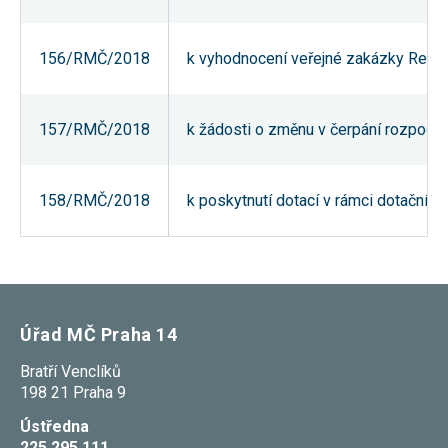
nezbytné pro
správné
fungování
156/RMČ/2018
k vyhodnocení veřejné zakázky Revit
webu a všech
funkcí, které
nabízí.
Nepožadujeme
Váš souhlas s
157/RMČ/2018
k žádosti o změnu v čerpání rozpočtu
využitím
technických
cookies na
našem webu.
158/RMČ/2018
k poskytnutí dotací v rámci dotačníh
Z tohoto
důvodu
technické
cookies
nemohou být
individuálně
deaktivovány
nebo
Úřad MČ Praha 14
aktivovány.
Bratří Venclíků
198 21 Praha 9
Analytické
cookies
Ústředna
Analytické
cookies nám
225 295 111