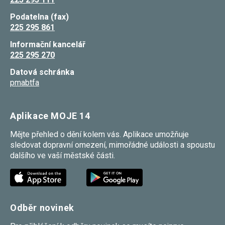
umožňují
měření
Podatelna (fax)
výkonu
225 295 861
našeho webu
a našich
Informační kancelář
reklamních
225 295 270
kampaní.
Jejich pomocí
určujeme
Datová schránka
počet návštěv
pmabtfa
a zdroje
návštěv
našich
internetových
Aplikace MOJE 14
stránek. Data
získaná
Mějte přehled o dění kolem vás. Aplikace umožňuje
pomocí těchto
cookies
sledovat dopravní omezení, mimořádné události a spoustu
zpracováváme
dalšího ve vaší městské části.
souhrnně,
bez použití
identifikátorů,
které ukazují
na konkrétní
uživatelé
Odběr novinek
našeho webu.
Pokud
vypnete