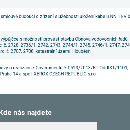
 smlouvě budoucí o zřízení služebnosti uložení kabelu NN 1 kV 
 výpůjčce s možností provést stavbu Obnova vodovodních řadů, ul
. č. 2728, 2736/1, 2742, 2743, 2744/1, 2745, 2746/1, 2747, 274
rc. č. 2707, 2708, katastrální území Hloubětín
ouvy o realizaci e-Governmentu č. 0523/2013/KT-OddIKT/1101, z
 Praha 14 a spol. XEROX CZECH REPUBLIC s.r.o.
Kde nás najdete