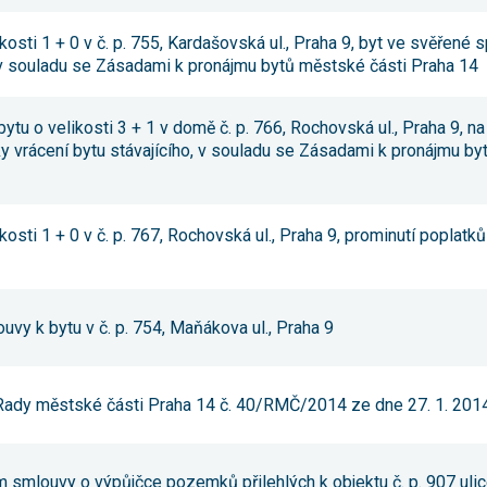
umožňují
měření
ikosti 1 + 0 v č. p. 755, Kardašovská ul., Praha 9, byt ve svěřené
výkonu
 v souladu se Zásadami k pronájmu bytů městské části Praha 14
našeho webu
a našich
reklamních
kampaní.
bytu o velikosti 3 + 1 v domě č. p. 766, Rochovská ul., Praha 9, 
Jejich pomocí
y vrácení bytu stávajícího, v souladu se Zásadami k pronájmu by
určujeme
počet návštěv
a zdroje
návštěv
našich
ikosti 1 + 0 v č. p. 767, Rochovská ul., Praha 9, prominutí poplatků
internetových
stránek. Data
získaná
pomocí těchto
cookies
uvy k bytu v č. p. 754, Maňákova ul., Praha 9
zpracováváme
souhrnně,
bez použití
identifikátorů,
které ukazují
 Rady městské části Praha 14 č. 40/RMČ/2014 ze dne 27. 1. 201
na konkrétní
uživatelé
našeho webu.
Pokud
m smlouvy o výpůjčce pozemků přilehlých k objektu č. p. 907 uli
vypnete