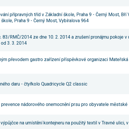
souhlas, nebudete
příjemcem obsahů
a reklam
vání přípravných tříd v Základní škole, Praha 9 - Černý Most, Bří
přizpůsobených
í škole, Praha 9 - Černý Most, Vybíralova 964
Vašim zájmům.
 č. 83/RMČ/2014 ze dne 10. 2. 2014 a zrušení pronájmu pokoje v
 od 3. 3. 2014
tným převodem gastro zařízení příspěvkové organizaci Mateřská 
ěcného daru - čtyřkolo Quadricycle Q2 classic
u prevence nádorového onemocnění prsu pro obyvatele městské 
ýpůjčce na umístění kontejneru na použitý textil v Travné ulici, v 