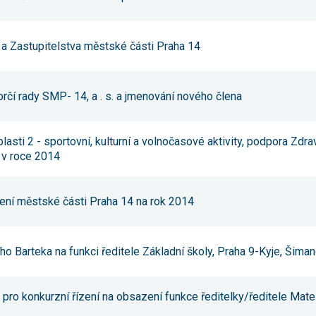
Reklamní
cookies
Reklamní cookies
používáme my
y a Zastupitelstva městské části Praha 14
nebo naši partneři,
abychom Vám
mohli zobrazit
vhodné obsahy
rčí rady SMP- 14, a . s. a jmenování nového člena
nebo reklamy jak na
našich stránkách,
tak na stránkách
třetích subjektů.
oblasti 2 - sportovní, kulturní a volnočasové aktivity, podpora Zd
Díky tomu můžeme
 v roce 2014
vytvářet profily
založené na Vašich
zájmech, tak zvané
pseudonymizované
ření městské části Praha 14 na rok 2014
profily. Na základě
těchto informací
není zpravidla
možná
bezprostřední
řího Barteka na funkci ředitele Základní školy, Praha 9-Kyje, Šim
identifikace Vaší
osoby, protože jsou
používány pouze
pseudonymizované
pro konkurzní řízení na obsazení funkce ředitelky/ředitele Mateř
údaje. Pokud
nevyjádříte