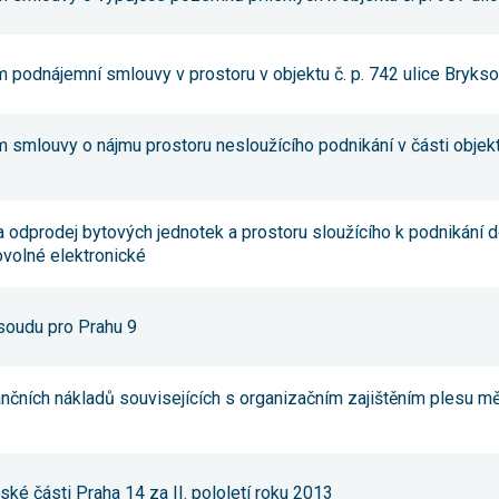
používání
analytických
cookies ve
vztahu k Vaší
m podnájemní smlouvy v prostoru v objektu č. p. 742 ulice Brykso
návštěvě,
ztrácíme
možnost
analýzy
 smlouvy o nájmu prostoru nesloužícího podnikání v části objektu
výkonu a
optimalizace
našich
opatření.
a odprodej bytových jednotek a prostoru sloužícího k podnikání 
ovolné elektronické
Personalizované
soubory cookie
Používáme rovněž
soudu pro Prahu 9
soubory cookie a
další technologie,
abychom
přizpůsobili naše
nančních nákladů souvisejících s organizačním zajištěním plesu m
webové stránky
potřebám a zájmům
našich návštěvníků.
ké části Praha 14 za II. pololetí roku 2013