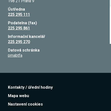
198 21 Praha 9
Ústředna
225 295 111
Podatelna (fax)
225 295 861
Informační kancelář
225 295 270
Datová schránka
pmabtfa
Kontakty / úřední hodiny
Mapa webu
Nastavení cookies