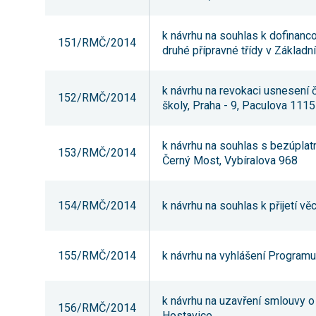
k návrhu na souhlas k dofinanco
151/RMČ/2014
druhé přípravné třídy v Základn
k návrhu na revokaci usnesení
152/RMČ/2014
školy, Praha - 9, Paculova 1115
k návrhu na souhlas s bezúpla
153/RMČ/2014
Černý Most, Vybíralova 968
154/RMČ/2014
k návrhu na souhlas k přijetí v
155/RMČ/2014
k návrhu na vyhlášení Program
k návrhu na uzavření smlouvy o v
156/RMČ/2014
Hostavice