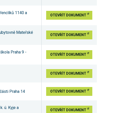
 Venclíků 1140 a
OTEVŘÍT DOKUMENT
 ubytovně Mateřské
OTEVŘÍT DOKUMENT
škola Praha 9 -
OTEVŘÍT DOKUMENT
OTEVŘÍT DOKUMENT
části Praha 14
OTEVŘÍT DOKUMENT
k. ú. Kyje a
OTEVŘÍT DOKUMENT