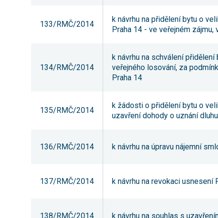
k návrhu na přidělení bytu o vel
133/RMČ/2014
Praha 14 - ve veřejném zájmu,
k návrhu na schválení přidělení 
134/RMČ/2014
veřejného losování, za podmínk
Praha 14
k žádosti o přidělení bytu o vel
135/RMČ/2014
uzavření dohody o uznání dluhu
136/RMČ/2014
k návrhu na úpravu nájemní smlo
137/RMČ/2014
k návrhu na revokaci usnesení
138/RMČ/2014
k návrhu na souhlas s uzavření