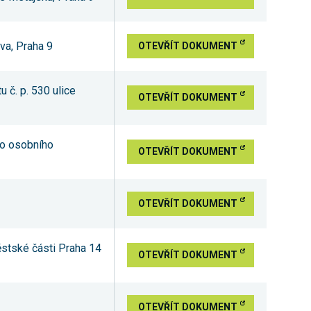
va, Praha 9
OTEVŘÍT DOKUMENT
 č. p. 530 ulice
OTEVŘÍT DOKUMENT
do osobního
OTEVŘÍT DOKUMENT
OTEVŘÍT DOKUMENT
ěstské části Praha 14
OTEVŘÍT DOKUMENT
OTEVŘÍT DOKUMENT