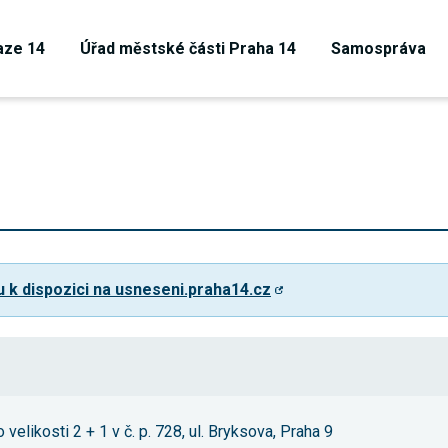
aze 14
Úřad městské části Praha 14
Samospráva
u k dispozici na usneseni.praha14.cz
Technické
cookies
Technické
velikosti 2 + 1 v č. p. 728, ul. Bryksova, Praha 9
cookies jsou