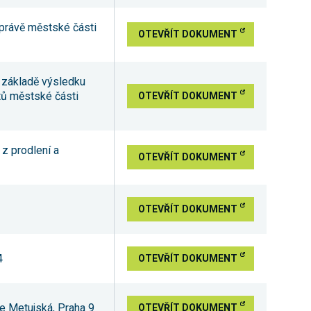
 správě městské části
OTEVŘÍT DOKUMENT
na základě výsledku
tů městské části
OTEVŘÍT DOKUMENT
 z prodlení a
OTEVŘÍT DOKUMENT
OTEVŘÍT DOKUMENT
4
OTEVŘÍT DOKUMENT
ce Metujská, Praha 9
OTEVŘÍT DOKUMENT