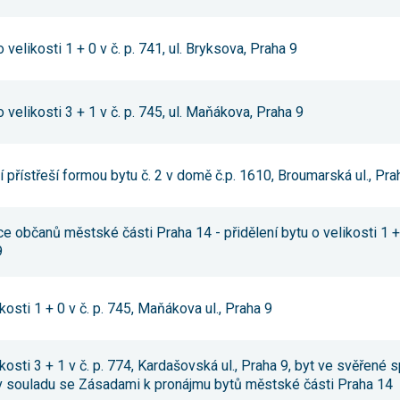
nezbytné pro
správné
fungování
velikosti 1 + 0 v č. p. 741, ul. Bryksova, Praha 9
webu a všech
funkcí, které
nabízí.
Nepožadujeme
velikosti 3 + 1 v č. p. 745, ul. Maňákova, Praha 9
Váš souhlas s
využitím
technických
cookies na
našem webu.
 přístřeší formou bytu č. 2 v domě č.p. 1610, Broumarská ul., Pra
Z tohoto
důvodu
technické
cookies
ce občanů městské části Praha 14 - přidělení bytu o velikosti 1 
nemohou být
9
individuálně
deaktivovány
nebo
aktivovány.
ikosti 1 + 0 v č. p. 745, Maňákova ul., Praha 9
Analytické
ikosti 3 + 1 v č. p. 774, Kardašovská ul., Praha 9, byt ve svěřené
cookies
 v souladu se Zásadami k pronájmu bytů městské části Praha 14
Analytické
cookies nám