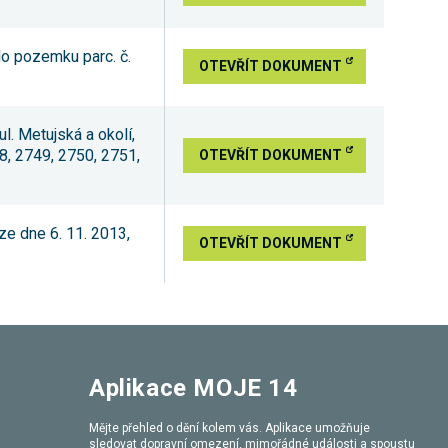
do pozemku parc. č.
OTEVŘÍT DOKUMENT
. Metujská a okolí,
8, 2749, 2750, 2751,
OTEVŘÍT DOKUMENT
e dne 6. 11. 2013,
OTEVŘÍT DOKUMENT
Aplikace MOJE 14
Mějte přehled o dění kolem vás. Aplikace umožňuje
sledovat dopravní omezení, mimořádné události a spoustu