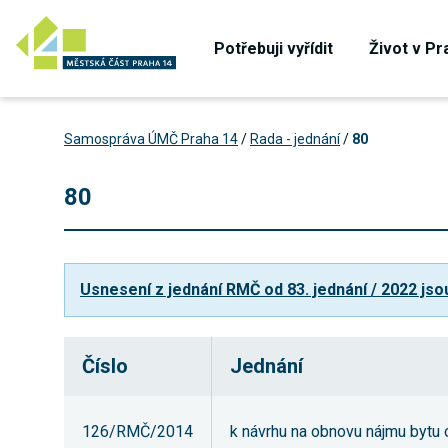
Potřebuji vyřídit
Život v Pr
Samospráva ÚMČ Praha 14
/
Rada - jednání
/
80
80
Usnesení z jednání RMČ od 83. jednání / 2022 jso
Číslo
Jednání
126/RMČ/2014
k návrhu na obnovu nájmu bytu o 