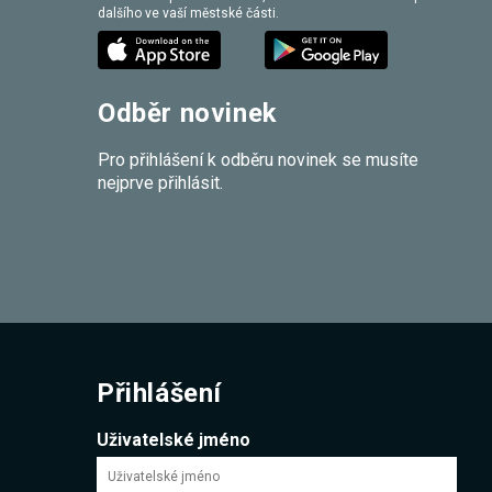
dalšího ve vaší městské části.
Odběr novinek
Pro přihlášení k odběru novinek se musíte
nejprve přihlásit.
Přihlášení
Uživatelské jméno