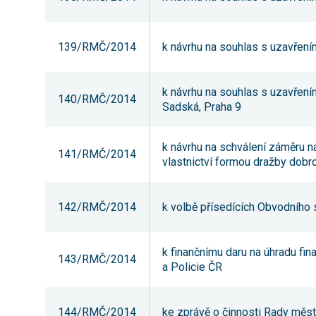
139/RMČ/2014
k návrhu na souhlas s uzavření
k návrhu na souhlas s uzavřením
140/RMČ/2014
Sadská, Praha 9
k návrhu na schválení záměru n
141/RMČ/2014
vlastnictví formou dražby dobr
142/RMČ/2014
k volbě přísedících Obvodního 
k finančnímu daru na úhradu fi
143/RMČ/2014
a Policie ČR
144/RMČ/2014
ke zprávě o činnosti Rady městs