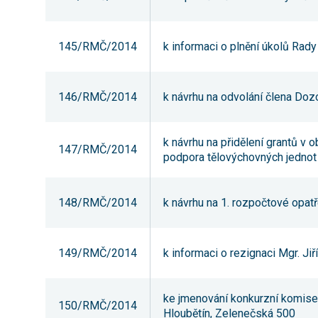
145/RMČ/2014
k informaci o plnění úkolů Rad
146/RMČ/2014
k návrhu na odvolání člena Dozo
k návrhu na přidělení grantů v 
147/RMČ/2014
podpora tělovýchovných jednot
148/RMČ/2014
k návrhu na 1. rozpočtové opat
149/RMČ/2014
k informaci o rezignaci Mgr. Ji
ke jmenování konkurzní komise 
150/RMČ/2014
Hloubětín, Zelenečská 500