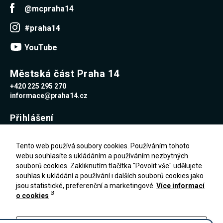
@mcpraha14
#praha14
YouTube
Městská část Praha 14
+420 225 295 270
informace@praha14.cz
Přihlášení
Uživatelské jméno
Tento web používá soubory cookies. Používáním tohoto
webu souhlasíte s ukládáním a používáním nezbytných
souborů cookies. Zakliknutím tlačítka "Povolit vše" udělujete
Heslo
souhlas k ukládání a používání i dalších souborů cookies jako
jsou statistické, preferenční a marketingové.
Více informací
o cookies
Zapomenuté heslo
PŘIHLÁŠENÍ
Registrace