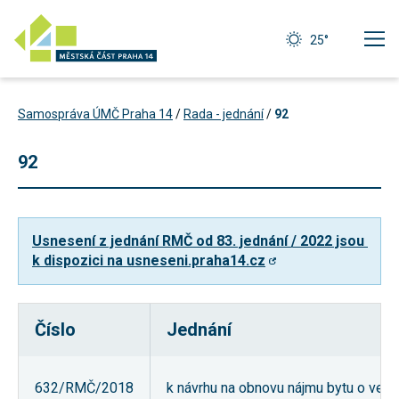
25°
Samospráva ÚMČ Praha 14
/
Rada - jednání
/
92
92
Usnesení z jednání RMČ od 83. jednání / 2022 jsou 
k dispozici na usneseni.praha14.cz
Číslo
Jednání
Technické
cookies
Technické
632/RMČ/2018
k návrhu na obnovu nájmu bytu o veliko
cookies jsou