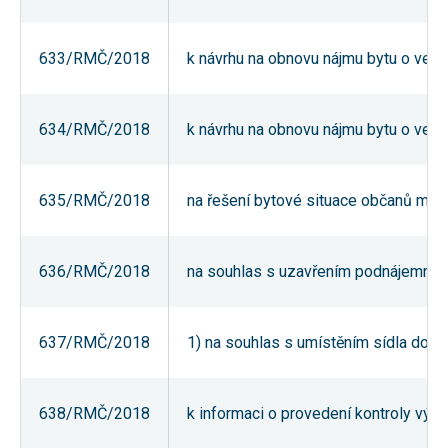
nezbytné pro
správné
fungování
633/RMČ/2018
k návrhu na obnovu nájmu bytu o veliko
webu a všech
funkcí, které
nabízí.
Nepožadujeme
Váš souhlas s
634/RMČ/2018
k návrhu na obnovu nájmu bytu o veliko
využitím
technických
cookies na
našem webu.
635/RMČ/2018
na řešení bytové situace občanů měs
Z tohoto
důvodu
technické
cookies
nemohou být
636/RMČ/2018
na souhlas s uzavřením podnájemní sml
individuálně
deaktivovány
nebo
aktivovány.
637/RMČ/2018
1) na souhlas s umístěním sídla do p
Analytické
638/RMČ/2018
k informaci o provedení kontroly vý
cookies
Analytické
cookies nám