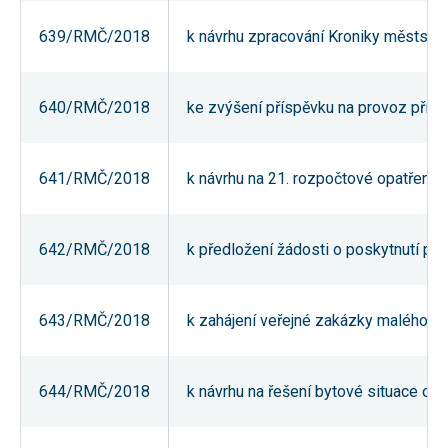
umožňují
měření
639/RMČ/2018
k návrhu zpracování Kroniky městské 
výkonu
našeho webu
a našich
reklamních
640/RMČ/2018
ke zvýšení příspěvku na provoz přísp
kampaní.
Jejich pomocí
určujeme
počet návštěv
a zdroje
641/RMČ/2018
k návrhu na 21. rozpočtové opatření 
návštěv
našich
internetových
stránek. Data
642/RMČ/2018
k předložení žádosti o poskytnutí po
získaná
pomocí těchto
cookies
zpracováváme
souhrnně,
643/RMČ/2018
k zahájení veřejné zakázky malého ro
bez použití
identifikátorů,
které ukazují
na konkrétní
644/RMČ/2018
k návrhu na řešení bytové situace obč
uživatelé
našeho webu.
Pokud
vypnete