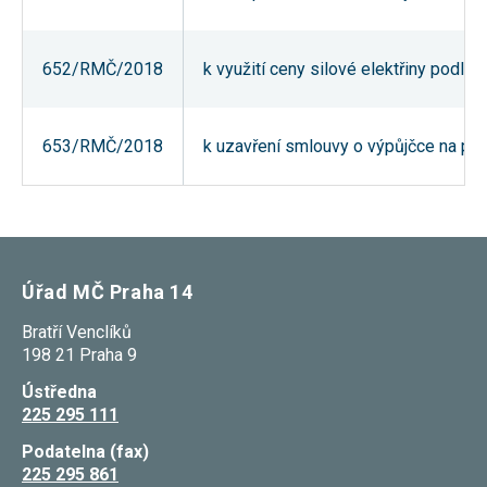
Reklamní
cookies
Reklamní cookies
652/RMČ/2018
k využití ceny silové elektřiny podle
používáme my
nebo naši partneři,
abychom Vám
mohli zobrazit
vhodné obsahy
653/RMČ/2018
k uzavření smlouvy o výpůjčce na pro
nebo reklamy jak na
našich stránkách,
tak na stránkách
třetích subjektů.
Díky tomu můžeme
vytvářet profily
založené na Vašich
zájmech, tak zvané
Úřad MČ Praha 14
pseudonymizované
profily. Na základě
těchto informací
Bratří Venclíků
není zpravidla
198 21 Praha 9
možná
bezprostřední
Ústředna
identifikace Vaší
225 295 111
osoby, protože jsou
používány pouze
Podatelna (fax)
pseudonymizované
údaje. Pokud
225 295 861
nevyjádříte