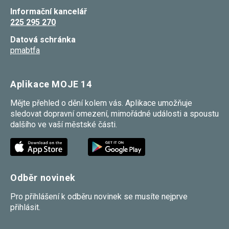
souhlas, nebudete
Informační kancelář
příjemcem obsahů
225 295 270
a reklam
přizpůsobených
Datová schránka
Vašim zájmům.
pmabtfa
Aplikace MOJE 14
Mějte přehled o dění kolem vás. Aplikace umožňuje
sledovat dopravní omezení, mimořádné události a spoustu
dalšího ve vaší městské části.
Odběr novinek
Pro přihlášení k odběru novinek se musíte nejprve
přihlásit.