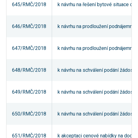
645/RMČ/2018
k návrhu na řešení bytové situace obč
používání
analytických
cookies ve
vztahu k Vaší
návštěvě,
646/RMČ/2018
k návrhu na prodloužení podnájemní sm
ztrácíme
možnost
analýzy
výkonu a
647/RMČ/2018
k návrhu na prodloužení podnájemní sm
optimalizace
našich
opatření.
648/RMČ/2018
k návrhu na schválení podání žádosti 
Personalizované
soubory cookie
Používáme rovněž
649/RMČ/2018
k návrhu na schválení podání žádosti 
soubory cookie a
další technologie,
abychom
přizpůsobili naše
webové stránky
650/RMČ/2018
k návrhu na schválení podání žádosti 
potřebám a zájmům
našich návštěvníků.
651/RMČ/2018
k akceptaci cenové nabídky na dodáv