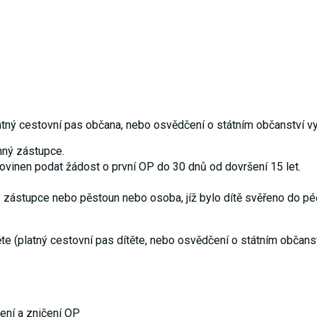
používání
analytických
cookies ve
vztahu k Vaší
návštěvě,
ztrácíme
možnost
analýzy
výkonu a
optimalizace
našich
platný cestovní pas občana, nebo osvědčení o státním občanství v
opatření.
nný zástupce.
ovinen podat žádost o první OP do 30 dnů od dovršení 15 let.
Personalizované
soubory cookie
 zástupce nebo pěstoun nebo osoba, jíž bylo dítě svěřeno do p
Používáme rovněž
soubory cookie a
další technologie,
abychom
těte (platný cestovní pas dítěte, nebo osvědčení o státním občans
přizpůsobili naše
webové stránky
potřebám a zájmům
našich návštěvníků.
ení a zničení OP