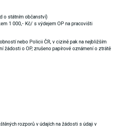
ad o státním občanství)
lkem 1 000,- Kč/ s výdejem OP na pracovišti
bností nebo Policii ČR, v cizině pak na nejbližším
ání žádosti o OP, zrušeno papírové oznámení o ztrátě
těných rozporů v údajích na žádosti s údaji v