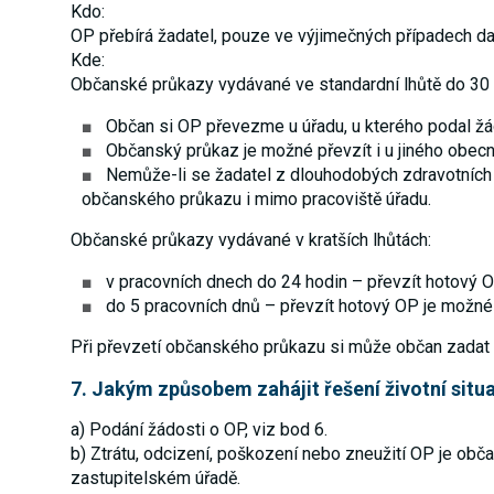
Kdo:
OP přebírá žadatel, pouze ve výjimečných případech 
Kde:
Občanské průkazy vydávané ve standardní lhůtě do 30 
Občan si OP převezme u úřadu, u kterého podal žád
Občanský průkaz je možné převzít i u jiného obecní
Nemůže-li se žadatel z dlouhodobých zdravotních
občanského průkazu i mimo pracoviště úřadu.
Občanské průkazy vydávané v kratších lhůtách:
v pracovních dnech do 24 hodin – převzít hotový O
do 5 pracovních dnů – převzít hotový OP je možné 
Při převzetí občanského průkazu si může občan zadat be
7. Jakým způsobem zahájit řešení životní situ
a) Podání žádosti o OP, viz bod 6.
b) Ztrátu, odcizení, poškození nebo zneužití OP je obč
zastupitelském úřadě.