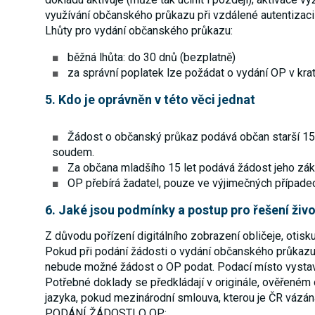
využívání občanského průkazu při vzdálené autentizaci d
Lhůty pro vydání občanského průkazu:
běžná lhůta: do 30 dnů (bezplatně)
za správní poplatek lze požádat o vydání OP v krat
5. Kdo je oprávněn v této věci jednat
Žádost o občanský průkaz podává občan starší 15 
soudem.
Za občana mladšího 15 let podává žádost jeho zá
OP přebírá žadatel, pouze ve výjimečných případ
6. Jaké jsou podmínky a postup pro řešení živo
Z důvodu pořízení digitálního zobrazení obličeje, otisk
Pokud při podání žádosti o vydání občanského průkazu b
nebude možné žádost o OP podat. Podací místo vystaví 
Potřebné doklady se předkládají v originále, ověřeném 
jazyka, pokud mezinárodní smlouva, kterou je ČR vázána
PODÁNÍ ŽÁDOSTI O OP: