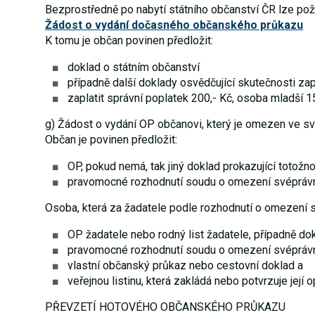
Bezprostředně po nabytí státního občanství ČR lze pož
Žádost o vydání dočasného občanského průkazu
K tomu je občan povinen předložit:
doklad o státním občanství
případně další doklady osvědčující skutečnosti z
zaplatit správní poplatek 200,- Kč, osoba mladší 15
g) Žádost o vydání OP občanovi, který je omezen ve s
Občan je povinen předložit:
OP, pokud nemá, tak jiný doklad prokazující totožno
pravomocné rozhodnutí soudu o omezení svépráv
Osoba, která za žadatele podle rozhodnutí o omezení s
OP žadatele nebo rodný list žadatele, případně do
pravomocné rozhodnutí soudu o omezení svéprávn
vlastní občanský průkaz nebo cestovní doklad a
veřejnou listinu, která zakládá nebo potvrzuje její
PŘEVZETÍ HOTOVÉHO OBČANSKÉHO PRŮKAZU