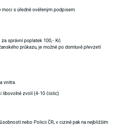
né moci s úředně ověřeným podpisem.
 za správní poplatek 100,- Kč.
čanského průkazu, je možné po domluvě převzetí
 vnitra.
ibovolně zvolí (4-10 číslic).
ůsobností nebo Policii ČR, v cizině pak na nejbližším