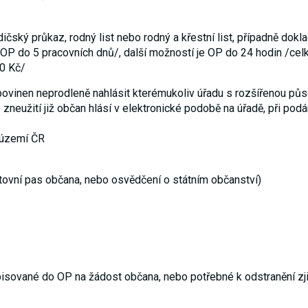
Reklamní
cookies
Reklamní cookies
ičský průkaz, rodný list nebo rodný a křestní list, případně dokl
používáme my
- /OP do 5 pracovních dnů/, další možností je OP do 24 hodin /ce
nebo naši partneři,
abychom Vám
00 Kč/
mohli zobrazit
vhodné obsahy
povinen neprodleně nahlásit kterémukoliv úřadu s rozšířenou půso
nebo reklamy jak na
zneužití již občan hlásí v elektronické podobě na úřadě, při pod
našich stránkách,
tak na stránkách
třetích subjektů.
 území ČR
Díky tomu můžeme
vytvářet profily
založené na Vašich
zájmech, tak zvané
stovní pas občana, nebo osvědčení o státním občanství)
pseudonymizované
profily. Na základě
těchto informací
není zpravidla
možná
bezprostřední
identifikace Vaší
osoby, protože jsou
používány pouze
pisované do OP na žádost občana, nebo potřebné k odstranění zjiš
pseudonymizované
údaje. Pokud
nevyjádříte