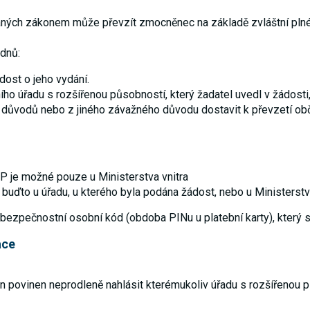
daných zákonem může převzít zmocněnec na základě zvláštní pl
dnů:
ost o jeho vydání.
ho úřadu s rozšířenou působností, který žadatel uvedl v žádosti,
 důvodů nebo z jiného závažného důvodu dostavit k převzetí ob
P je možné pouze u Ministerstva vnitra
buďto u úřadu, u kterého byla podána žádost, nebo u Ministerstva
zpečnostní osobní kód (obdoba PINu u platební karty), který si l
ace
an povinen neprodleně nahlásit kterémukoliv úřadu s rozšířenou p