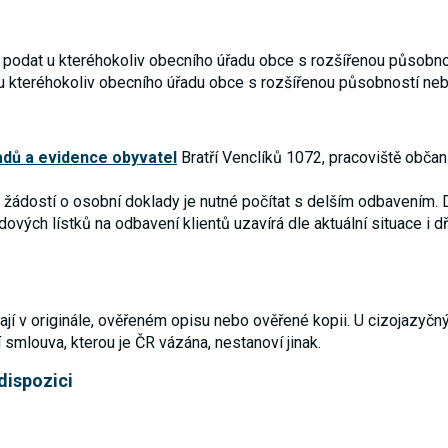
 podat u kteréhokoliv obecního úřadu obce s rozšířenou působno
 kteréhokoliv obecního úřadu obce s rozšířenou působností nebo
adů a evidence obyvatel
Bratří Venclíků 1072, pracoviště obča
dostí o osobní doklady je nutné počítat s delším odbavením. Do
ových lístků na odbavení klientů uzavírá dle aktuální situace i 
í v originále, ověřeném opisu nebo ověřené kopii. U cizojazyčnýc
smlouva, kterou je ČR vázána, nestanoví jinak.
dispozici