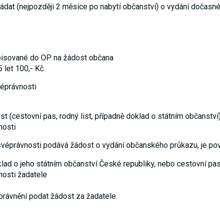
ádat (nejpozději 2 měsíce po nabytí občanství) o vydání dočasn
souhlas, nebudete
příjemcem obsahů
a reklam
přizpůsobených
Vašim zájmům.
apisované do OP na žádost občana
 let 100,- Kč.
véprávnosti
st (cestovní pas, rodný list, případně doklad o státním občanství
nosti
véprávnosti podává žádost o vydání občanského průkazu, je povin
klad o jeho státním občanství České republiky, nebo cestovní pas
osti žadatele
 oprávnění podat žádost za žadatele.