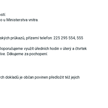
stí.
 u Ministerstva vnitra.
nských průkazů, přízemí
telefon: 225 295 554, 555
poručujeme využít úředních hodin v úterý a čtvrtek
dříve. Děkujeme za pochopení.
h dokladů je občan povinen předložit též jejich