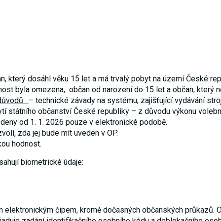
nezbytné pro
správné
fungování
webu a všech
funkcí, které
nabízí.
Nepožadujeme
Váš souhlas s
využitím
technických
, který dosáhl věku 15 let a má trvalý pobyt na území České rep
cookies na
ost byla omezena, občan od narození do 15 let a občan, který n
našem webu.
důvodů :
– technické závady na systému, zajišťující vydávání str
Z tohoto
důvodu
tí státního občanství České republiky
– z důvodu výkonu volebn
technické
deny od 1. 1. 2026 pouze v elektronické podobě.
cookies
volí, zda jej bude mít uveden v OP.
nemohou být
individuálně
kou hodnost.
deaktivovány
nebo
ahují biometrické údaje:
aktivovány.
Analytické
cookies
 elektronickým čipem, kromě dočasných občanských průkazů. Ob
Analytické
cookies nám
vyžaduje zadání identifikačního osobního kódu a deblokačního osob