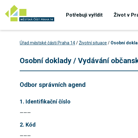
Potřebuji vyřídit
Život v Pr
Úřad městské části Praha 14
/
Životní situace
/
Osobní dokla
Osobní doklady / Vydávání občans
Odbor správních agend
1. Identifikační číslo
———
2. Kód
———