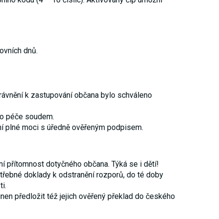
ovních dnů.
rávnění k zastupování občana bylo schváleno
 do péče soudem.
ní plné moci s úředně ověřeným podpisem.
ní přítomnost dotyčného občana. Týká se i dětí!
otřebné doklady k odstranění rozporů, do té doby
i.
nen předložit též jejich ověřený překlad do českého