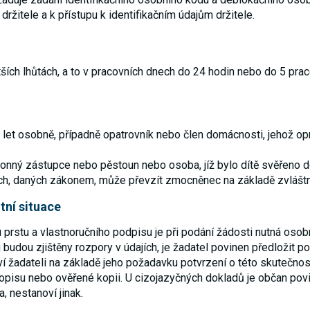
umožňují
ržitele a k přístupu k identifikačním údajům držitele.
měření
výkonu
našeho webu
a našich
reklamních
ších lhůtách, a to v pracovních dnech do 24 hodin nebo do 5 prac
kampaní.
Jejich pomocí
určujeme
počet návštěv
a zdroje
návštěv
let osobně, případně opatrovník nebo člen domácnosti, jehož op
našich
internetových
konný zástupce nebo pěstoun nebo osoba, jíž bylo dítě svěřeno
stránek. Data
získaná
ech, daných zákonem, může převzít zmocněnec na základě zvlášt
pomocí těchto
cookies
tní situace
zpracováváme
souhrnně,
bez použití
u prstu a vlastnoručního podpisu je při podání žádosti nutná osob
identifikátorů,
udou zjištěny rozpory v údajích, je žadatel povinen předložit p
které ukazují
žadateli na základě jeho požadavku potvrzení o této skutečnost
na konkrétní
uživatelé
opisu nebo ověřené kopii. U cizojazyčných dokladů je občan povi
našeho webu.
, nestanoví jinak.
Pokud
vypnete