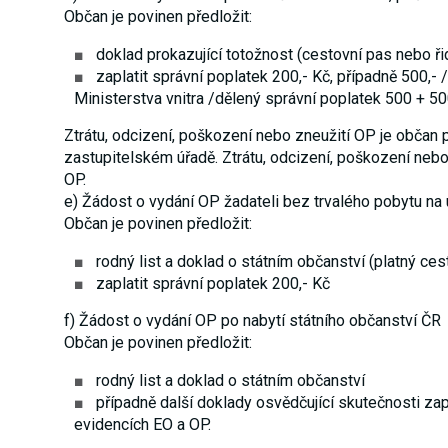
Občan je povinen předložit:
doklad prokazující totožnost (cestovní pas nebo řid
zaplatit správní poplatek 200,- Kč, případně 500,
Ministerstva vnitra /dělený správní poplatek 500 + 5
Ztrátu, odcizení, poškození nebo zneužití OP je občan 
zastupitelském úřadě.
Ztrátu, odcizení, poškození nebo 
OP.
e) Žádost o vydání OP žadateli bez trvalého pobytu na
Občan je povinen předložit:
rodný list a doklad o státním občanství (platný ce
zaplatit správní poplatek 200,- Kč
f) Žádost o vydání OP po nabytí státního občanství ČR
Občan je povinen předložit:
rodný list a doklad o státním občanství
případně další doklady osvědčující skutečnosti za
evidencích EO a OP.