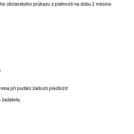
ého občanského průkazu s platností na dobu 2 měsíce.
)
na při podání žádosti předložit:
 žadatele,