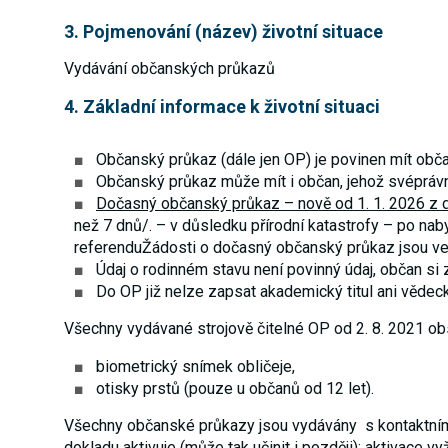
3. Pojmenování (název) životní situace
Vydávání občanských průkazů
4. Základní informace k životní situaci
Občanský průkaz (dále jen OP) je povinen mít občan
Občanský průkaz může mít i občan, jehož svéprávn
Dočasný občanský průkaz – nově od 1. 1. 2026 z 
než 7 dnů/.
– v důsledku přírodní katastrofy
– po naby
referenduŽádosti o dočasný občanský průkaz jsou ve
Údaj o rodinném stavu není povinný údaj, občan si z
Do OP již nelze zapsat akademický titul ani vědec
Všechny vydávané strojově čitelné OP od 2. 8. 2021 obs
biometrický snímek obličeje,
otisky prstů (pouze u občanů od 12 let).
Všechny občanské průkazy jsou vydávány s kontaktním
dokladu aktivuje (může tak učinit i později); aktivace 