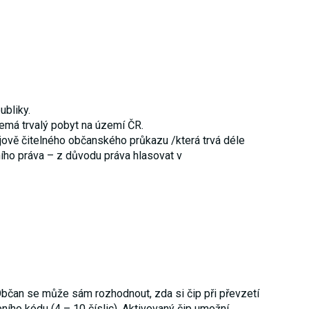
ubliky.
emá trvalý pobyt na území ČR.
ojově čitelného občanského průkazu /která trvá déle
ího práva
– z důvodu práva hlasovat v
čan se může sám rozhodnout, zda si čip při převzetí
ního kódu (4 – 10 číslic).
Aktivovaný čip umožní