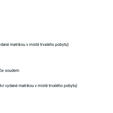
ydané matrikou v místě trvalého pobytu)
éče soudem.
tví vydané matrikou v místě trvalého pobytu)