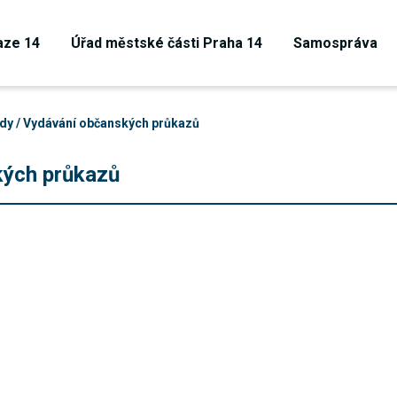
aze 14
Úřad městské části Praha 14
Samospráva
dy / Vydávání občanských průkazů
kých průkazů
Technické
cookies
Technické
cookies jsou