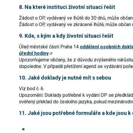
8. Na které instituci životní situaci řešit
Žádost o OP, vydávaný ve lhůtě do 30 dnů, může občan
Žádost o OP, vydávaný ve zkrácené lhůtě, může občan u
9. Kde, s kým a kdy životní situaci řešit
Úřad městské části Praha 14
oddělení osobních dokl
úřední hodiny
Upozorňujeme občany, že z důvodu zvýšeného nárůstu žá
dopoledne. V případě přetížení agend se vydávání pořad
10. Jaké doklady je nutné mít s sebou
Viz bod č. 6.
Upozornění: Doklady potřebné k vydání OP se předkládaj
ověřený překlad do českého jazyka, pokud mezinárodní 
11. Jaké jsou potřebné formuláře a kde jsou k 