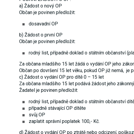
a) Žádost o nový OP
Občan je povinen předložit:
dosavadní OP
b) Žádost o první OP
Občan je povinen předložit:
rodný list, případně doklad o státním občanství (
Za občana mladšího 15 let žádá o vydání OP jeho záko
Občan po dovršení 15 let věku, pokud OP již nemá, je p
c) Žádost o vydání OP pro dítě 0 – 15 let
Za občana mladšího 15 let podává žádost jeho zákonný
Žadatel je povinen předložit:
rodný list, případně doklad o státním občanství dí
případně stávající OP dítěte
svůj OP
zaplatit správní poplatek 100,- Kč.
d) Žádost o vydání OP po ztrátě nebo odcizení, poškoz