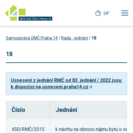
24°
Samospráva ÚMČ Praha 14
/
Rada - jednání
/
18
18
Usnesení z jednání RMČ od 83. jednání / 2022 jsou 
k dispozici na usneseni.praha14.cz
Číslo
Jednání
Technické
cookies
Technické
450/RMČ/2015
k návrhu na obnovu nájmu bytu o veliko
cookies jsou