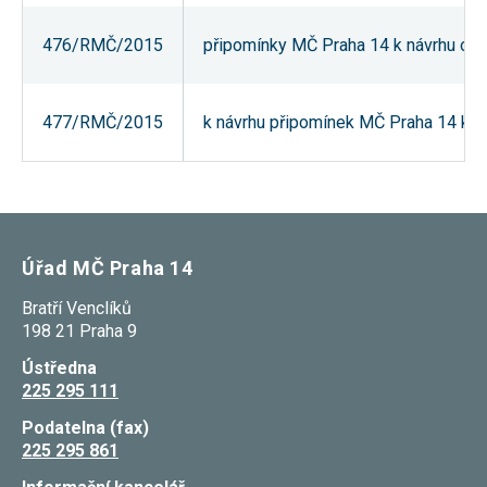
souhlas, nebudete
příjemcem obsahů
476/RMČ/2015
připomínky MČ Praha 14 k návrhu obec
a reklam
přizpůsobených
Vašim zájmům.
477/RMČ/2015
k návrhu připomínek MČ Praha 14 k n
Úřad MČ Praha 14
Bratří Venclíků
198 21 Praha 9
Ústředna
225 295 111
Podatelna (fax)
225 295 861