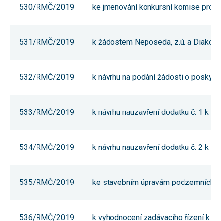
530/RMČ/2019
ke jmenování konkursní komise pro ko
používání
analytických
cookies ve
vztahu k Vaší
návštěvě,
531/RMČ/2019
k žádostem Neposeda, z.ú. a Diakonie
ztrácíme
možnost
analýzy
výkonu a
532/RMČ/2019
k návrhu na podání žádosti o poskytnu
optimalizace
našich
opatření.
533/RMČ/2019
k návrhu nauzavření dodatku č. 1 k S
Personalizované
soubory cookie
Používáme rovněž
534/RMČ/2019
k návrhu nauzavření dodatku č. 2 k S
soubory cookie a
další technologie,
abychom
přizpůsobili naše
webové stránky
535/RMČ/2019
ke stavebním úpravám podzemních pr
potřebám a zájmům
našich návštěvníků.
536/RMČ/2019
k vyhodnocení zadávacího řízení k ve