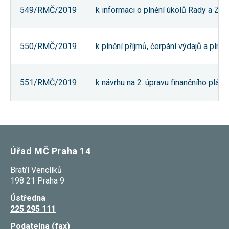
549/RMČ/2019
k informaci o plnění úkolů Rady a Za
550/RMČ/2019
k plnění příjmů, čerpání výdajů a pln
551/RMČ/2019
k návrhu na 2. úpravu finančního plá
Úřad MČ Praha 14
Bratří Venclíků
198 21 Praha 9
Ústředna
225 295 111
Podatelna (fax)