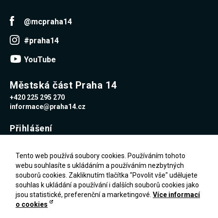
@mcpraha14
#praha14
YouTube
Městská část Praha 14
+420 225 295 270
informace@praha14.cz
Přihlášení
Uživatelské jméno
Tento web používá soubory cookies. Používáním tohoto
webu souhlasíte s ukládáním a používáním nezbytných
souborů cookies. Zakliknutím tlačítka "Povolit vše" udělujete
Heslo
souhlas k ukládání a používání i dalších souborů cookies jako
jsou statistické, preferenční a marketingové.
Více informací
o cookies
Zapomenuté heslo
PŘIHLÁŠENÍ