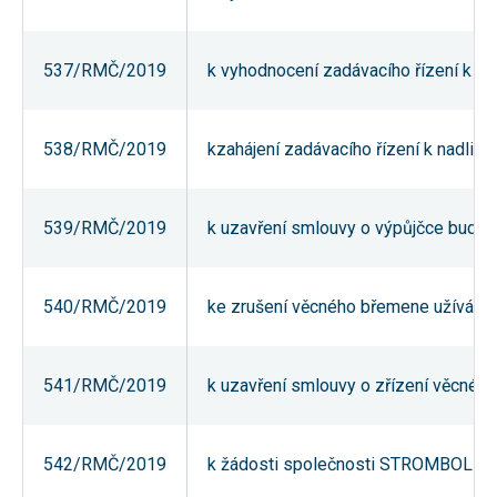
Reklamní
cookies
Reklamní cookies
537/RMČ/2019
k vyhodnocení zadávacího řízení k ve
používáme my
nebo naši partneři,
abychom Vám
mohli zobrazit
vhodné obsahy
538/RMČ/2019
kzahájení zadávacího řízení k nadlimi
nebo reklamy jak na
našich stránkách,
tak na stránkách
třetích subjektů.
539/RMČ/2019
k uzavření smlouvy o výpůjčce budovy č
Díky tomu můžeme
vytvářet profily
založené na Vašich
zájmech, tak zvané
pseudonymizované
540/RMČ/2019
ke zrušení věcného břemene užívání ú
profily. Na základě
těchto informací
není zpravidla
možná
541/RMČ/2019
k uzavření smlouvy o zřízení věcného
bezprostřední
identifikace Vaší
osoby, protože jsou
používány pouze
pseudonymizované
542/RMČ/2019
k žádosti společnosti STROMBOLI s.r.o
údaje. Pokud
nevyjádříte