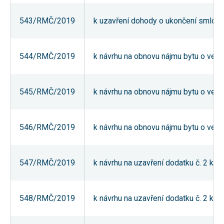
souhlas, nebudete
příjemcem obsahů
543/RMČ/2019
k uzavření dohody o ukončení smlou
a reklam
přizpůsobených
Vašim zájmům.
544/RMČ/2019
k návrhu na obnovu nájmu bytu o veliko
545/RMČ/2019
k návrhu na obnovu nájmu bytu o veliko
546/RMČ/2019
k návrhu na obnovu nájmu bytu o veliko
547/RMČ/2019
k návrhu na uzavření dodatku č. 2 ke 
548/RMČ/2019
k návrhu na uzavření dodatku č. 2 ke 