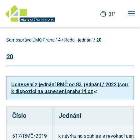
31°
Samospráva ÚMČ Praha 14
/
Rada - jednání
/
20
20
Usnesení z jednání RMČ od 83. jednání / 2022 jsou 
k dispozici na usneseni.praha14.cz
Číslo
Jednání
Technické
cookies
Technické
517/RMČ/2019
k návrhu na souhlas s revokací usnes
cookies jsou