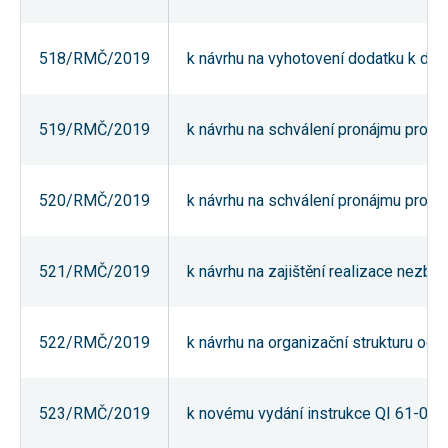
nezbytné pro
správné
fungování
518/RMČ/2019
k návrhu na vyhotovení dodatku k dohod
webu a všech
funkcí, které
nabízí.
Nepožadujeme
Váš souhlas s
519/RMČ/2019
k návrhu na schválení pronájmu prosto
využitím
technických
cookies na
našem webu.
520/RMČ/2019
k návrhu na schválení pronájmu prosto
Z tohoto
důvodu
technické
cookies
nemohou být
521/RMČ/2019
k návrhu na zajištění realizace nezby
individuálně
deaktivovány
nebo
aktivovány.
522/RMČ/2019
k návrhu na organizační strukturu odbo
Analytické
523/RMČ/2019
k novému vydání instrukce QI 61-01-
cookies
Analytické
cookies nám