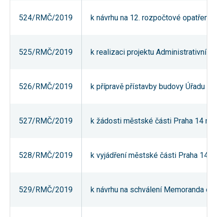
umožňují
měření
524/RMČ/2019
k návrhu na 12. rozpočtové opatření 
výkonu
našeho webu
a našich
reklamních
525/RMČ/2019
k realizaci projektu Administrativní 
kampaní.
Jejich pomocí
určujeme
počet návštěv
a zdroje
526/RMČ/2019
k přípravě přístavby budovy Úřadu mě
návštěv
našich
internetových
stránek. Data
527/RMČ/2019
k žádosti městské části Praha 14 na 
získaná
pomocí těchto
cookies
zpracováváme
souhrnně,
528/RMČ/2019
k vyjádření městské části Praha 14 k
bez použití
identifikátorů,
které ukazují
na konkrétní
529/RMČ/2019
k návrhu na schválení Memoranda o sp
uživatelé
našeho webu.
Pokud
vypnete