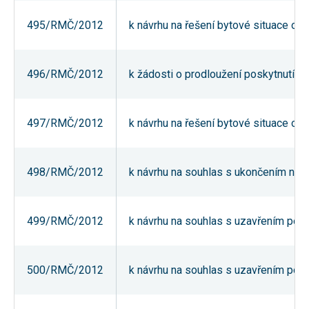
umožňují
měření
495/RMČ/2012
k návrhu na řešení bytové situace obč
výkonu
našeho webu
a našich
reklamních
496/RMČ/2012
k žádosti o prodloužení poskytnutí př
kampaní.
Jejich pomocí
určujeme
počet návštěv
a zdroje
497/RMČ/2012
k návrhu na řešení bytové situace obč
návštěv
našich
internetových
stránek. Data
498/RMČ/2012
k návrhu na souhlas s ukončením nájm
získaná
pomocí těchto
cookies
zpracováváme
souhrnně,
499/RMČ/2012
k návrhu na souhlas s uzavřením podn
bez použití
identifikátorů,
které ukazují
na konkrétní
500/RMČ/2012
k návrhu na souhlas s uzavřením podn
uživatelé
našeho webu.
Pokud
vypnete