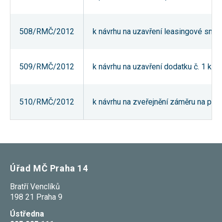
Reklamní
cookies
Reklamní cookies
508/RMČ/2012
k návrhu na uzavření leasingové smlo
používáme my
nebo naši partneři,
abychom Vám
mohli zobrazit
vhodné obsahy
509/RMČ/2012
k návrhu na uzavření dodatku č. 1 k 
nebo reklamy jak na
našich stránkách,
tak na stránkách
třetích subjektů.
510/RMČ/2012
k návrhu na zveřejnění záměru na prod
Díky tomu můžeme
vytvářet profily
založené na Vašich
zájmech, tak zvané
pseudonymizované
profily. Na základě
těchto informací
není zpravidla
možná
Úřad MČ Praha 14
bezprostřední
identifikace Vaší
Bratří Venclíků
osoby, protože jsou
198 21 Praha 9
používány pouze
pseudonymizované
Ústředna
údaje. Pokud
nevyjádříte