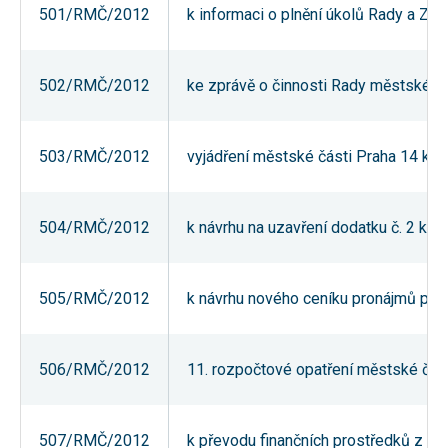
501/RMČ/2012
k informaci o plnění úkolů Rady a Za
používání
analytických
cookies ve
vztahu k Vaší
návštěvě,
502/RMČ/2012
ke zprávě o činnosti Rady městské čás
ztrácíme
možnost
analýzy
výkonu a
503/RMČ/2012
vyjádření městské části Praha 14 k ná
optimalizace
našich
opatření.
504/RMČ/2012
k návrhu na uzavření dodatku č. 2 ke 
Personalizované
soubory cookie
Používáme rovněž
505/RMČ/2012
k návrhu nového ceníku pronájmů pros
soubory cookie a
další technologie,
abychom
přizpůsobili naše
webové stránky
506/RMČ/2012
11. rozpočtové opatření městské čás
potřebám a zájmům
našich návštěvníků.
507/RMČ/2012
k převodu finančních prostředků z re