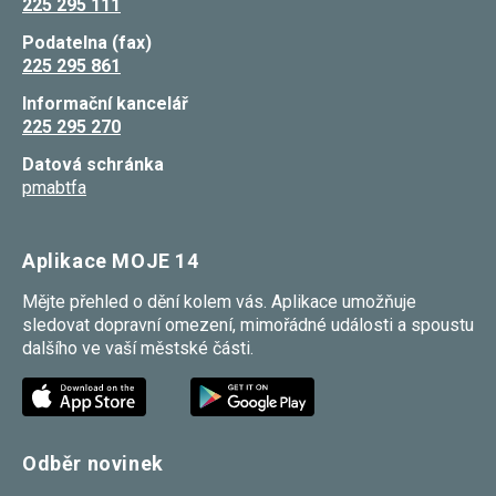
225 295 111
souhlas, nebudete
příjemcem obsahů
Podatelna (fax)
a reklam
225 295 861
přizpůsobených
Vašim zájmům.
Informační kancelář
225 295 270
Datová schránka
pmabtfa
Aplikace MOJE 14
Mějte přehled o dění kolem vás. Aplikace umožňuje
sledovat dopravní omezení, mimořádné události a spoustu
dalšího ve vaší městské části.
Odběr novinek