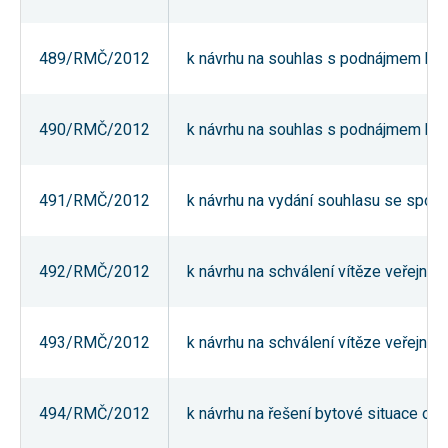
nezbytné pro
správné
fungování
489/RMČ/2012
k návrhu na souhlas s podnájmem bytu 
webu a všech
funkcí, které
nabízí.
Nepožadujeme
Váš souhlas s
490/RMČ/2012
k návrhu na souhlas s podnájmem bytu 
využitím
technických
cookies na
našem webu.
491/RMČ/2012
k návrhu na vydání souhlasu se společ
Z tohoto
důvodu
technické
cookies
nemohou být
492/RMČ/2012
k návrhu na schválení vítěze veřejné 
individuálně
deaktivovány
nebo
aktivovány.
493/RMČ/2012
k návrhu na schválení vítěze veřejné 
Analytické
494/RMČ/2012
k návrhu na řešení bytové situace ob
cookies
Analytické
cookies nám