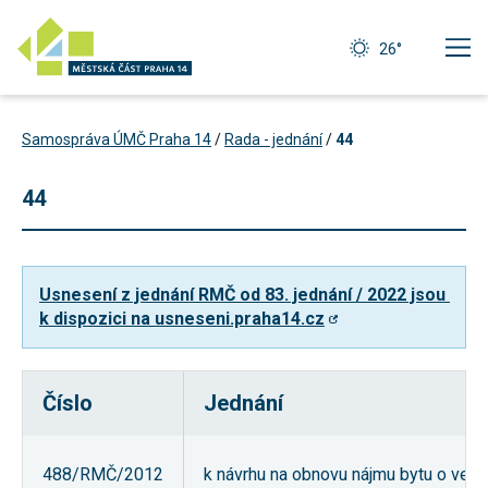
26°
Samospráva ÚMČ Praha 14
/
Rada - jednání
/
44
44
Usnesení z jednání RMČ od 83. jednání / 2022 jsou 
k dispozici na usneseni.praha14.cz
Číslo
Jednání
Technické
cookies
Technické
488/RMČ/2012
k návrhu na obnovu nájmu bytu o velik
cookies jsou