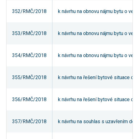
umožňují
měření
352/RMČ/2018
k návrhu na obnovu nájmu bytu o veliko
výkonu
našeho webu
a našich
reklamních
353/RMČ/2018
k návrhu na obnovu nájmu bytu o veliko
kampaní.
Jejich pomocí
určujeme
počet návštěv
a zdroje
354/RMČ/2018
k návrhu na obnovu nájmu bytu o veliko
návštěv
našich
internetových
stránek. Data
355/RMČ/2018
k návrhu na řešení bytové situace o
získaná
pomocí těchto
cookies
zpracováváme
souhrnně,
356/RMČ/2018
k návrhu na řešení bytové situace o
bez použití
identifikátorů,
které ukazují
na konkrétní
357/RMČ/2018
k návrhu na souhlas s uzavřením dodat
uživatelé
našeho webu.
Pokud
vypnete