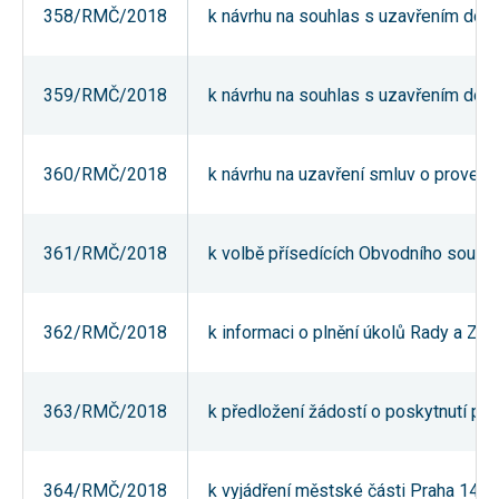
358/RMČ/2018
k návrhu na souhlas s uzavřením dod
používání
analytických
cookies ve
vztahu k Vaší
návštěvě,
359/RMČ/2018
k návrhu na souhlas s uzavřením dod
ztrácíme
možnost
analýzy
výkonu a
360/RMČ/2018
k návrhu na uzavření smluv o proved
optimalizace
našich
opatření.
361/RMČ/2018
k volbě přísedících Obvodního soudu
Personalizované
soubory cookie
Používáme rovněž
362/RMČ/2018
k informaci o plnění úkolů Rady a Za
soubory cookie a
další technologie,
abychom
přizpůsobili naše
webové stránky
363/RMČ/2018
k předložení žádostí o poskytnutí po
potřebám a zájmům
našich návštěvníků.
364/RMČ/2018
k vyjádření městské části Praha 14 k