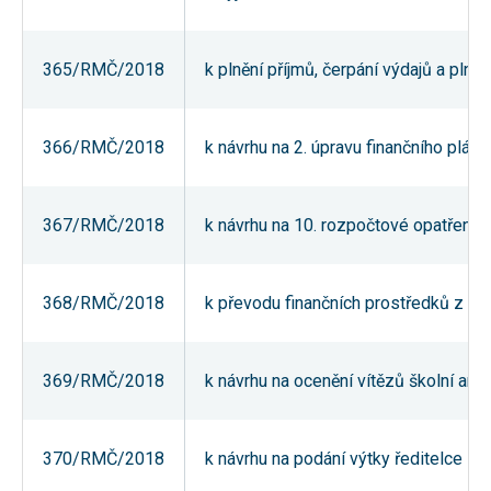
Reklamní
cookies
Reklamní cookies
365/RMČ/2018
k plnění příjmů, čerpání výdajů a plně
používáme my
nebo naši partneři,
abychom Vám
mohli zobrazit
vhodné obsahy
366/RMČ/2018
k návrhu na 2. úpravu finančního plá
nebo reklamy jak na
našich stránkách,
tak na stránkách
třetích subjektů.
367/RMČ/2018
k návrhu na 10. rozpočtové opatření 
Díky tomu můžeme
vytvářet profily
založené na Vašich
zájmech, tak zvané
pseudonymizované
368/RMČ/2018
k převodu finančních prostředků z re
profily. Na základě
těchto informací
není zpravidla
možná
369/RMČ/2018
k návrhu na ocenění vítězů školní an
bezprostřední
identifikace Vaší
osoby, protože jsou
používány pouze
pseudonymizované
370/RMČ/2018
k návrhu na podání výtky ředitelce M
údaje. Pokud
nevyjádříte