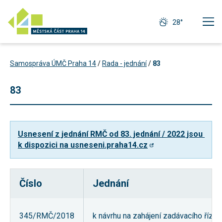
28°
Samospráva ÚMČ Praha 14
/
Rada - jednání
/
83
83
Usnesení z jednání RMČ od 83. jednání / 2022 jsou 
k dispozici na usneseni.praha14.cz
Číslo
Jednání
Technické
cookies
Technické
345/RMČ/2018
k návrhu na zahájení zadávacího říze
cookies jsou