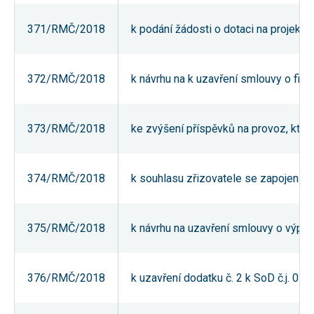
souhlas, nebudete
příjemcem obsahů
371/RMČ/2018
k podání žádosti o dotaci na projekt
a reklam
přizpůsobených
Vašim zájmům.
372/RMČ/2018
k návrhu na k uzavření smlouvy o fin
373/RMČ/2018
ke zvýšení příspěvků na provoz, kter
374/RMČ/2018
k souhlasu zřizovatele se zapojení
375/RMČ/2018
k návrhu na uzavření smlouvy o výpůj
376/RMČ/2018
k uzavření dodatku č. 2 k SoD č.j. 0