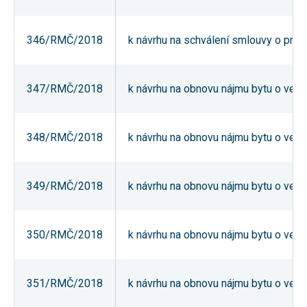
nezbytné pro
správné
fungování
346/RMČ/2018
k návrhu na schválení smlouvy o prove
webu a všech
funkcí, které
nabízí.
Nepožadujeme
Váš souhlas s
347/RMČ/2018
k návrhu na obnovu nájmu bytu o veliko
využitím
technických
cookies na
našem webu.
348/RMČ/2018
k návrhu na obnovu nájmu bytu o veliko
Z tohoto
důvodu
technické
cookies
nemohou být
349/RMČ/2018
k návrhu na obnovu nájmu bytu o veliko
individuálně
deaktivovány
nebo
aktivovány.
350/RMČ/2018
k návrhu na obnovu nájmu bytu o veliko
Analytické
351/RMČ/2018
k návrhu na obnovu nájmu bytu o veliko
cookies
Analytické
cookies nám