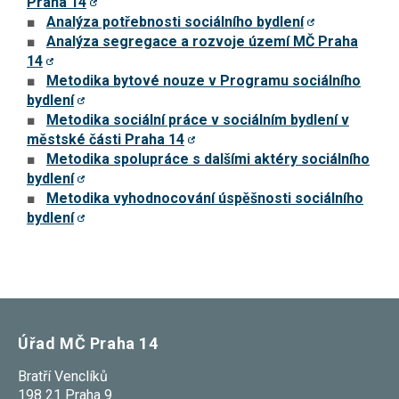
Praha 14
nezbytné pro
Analýza potřebnosti sociálního bydlení
správné
fungování
Analýza segregace a rozvoje území MČ Praha
webu a všech
14
funkcí, které
Metodika bytové nouze v Programu sociálního
nabízí.
Nepožadujeme
bydlení
Váš souhlas s
Metodika sociální práce v sociálním bydlení v
využitím
městské části Praha 14
technických
cookies na
Metodika spolupráce s dalšími aktéry sociálního
našem webu.
bydlení
Z tohoto
důvodu
Metodika vyhodnocování úspěšnosti sociálního
technické
bydlení
cookies
nemohou být
individuálně
deaktivovány
nebo
aktivovány.
Úřad MČ Praha 14
Analytické
cookies
Bratří Venclíků
Analytické
198 21 Praha 9
cookies nám