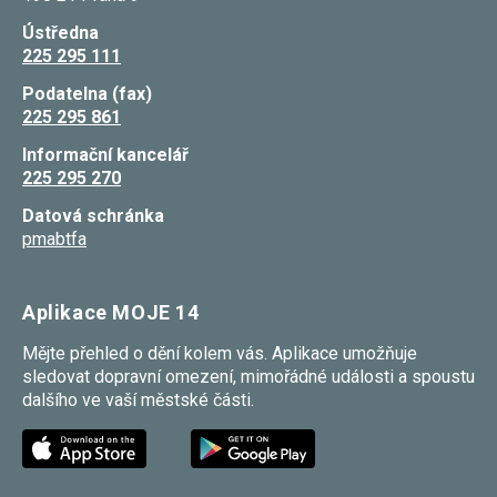
umožňují
Ústředna
měření
výkonu
225 295 111
našeho webu
a našich
Podatelna (fax)
reklamních
225 295 861
kampaní.
Jejich pomocí
Informační kancelář
určujeme
počet návštěv
225 295 270
a zdroje
návštěv
Datová schránka
našich
pmabtfa
internetových
stránek. Data
získaná
pomocí těchto
Aplikace MOJE 14
cookies
zpracováváme
Mějte přehled o dění kolem vás. Aplikace umožňuje
souhrnně,
bez použití
sledovat dopravní omezení, mimořádné události a spoustu
identifikátorů,
dalšího ve vaší městské části.
které ukazují
na konkrétní
uživatelé
našeho webu.
Pokud
vypnete