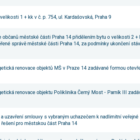
nezbytné pro
správné
fungování
elikosti 1 + kk v č. p. 754, ul. Kardašovská, Praha 9
webu a všech
funkcí, které
nabízí.
Nepožadujeme
 občanů městské části Praha 14 přidělením bytu o velikosti 2 + kk
Váš souhlas s
ěřené správě městské části Praha 14, za podmínky ukončení stáv
využitím
technických
cookies na
našem webu.
Z tohoto
rgetická renovace objektů MŠ v Praze 14 zadávané formou otevř
důvodu
technické
cookies
nemohou být
individuálně
etická renovace objektu Poliklinika Černý Most - Parník III zad
deaktivovány
nebo
aktivovány.
í a uzavření smlouvy s vybraným uchazečem k nadlimitní veřejn
 řešení pro městskou část Praha 14
Analytické
cookies
Analytické
cookies nám