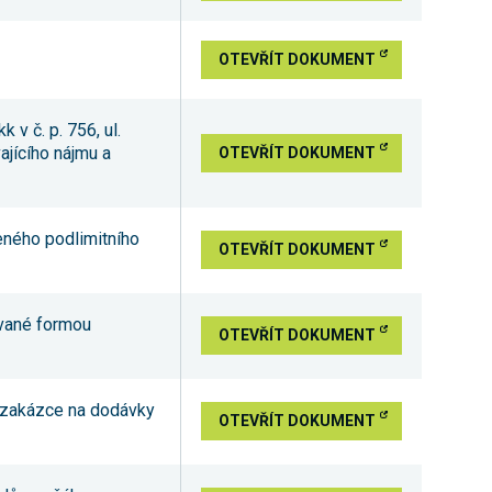
OTEVŘÍT DOKUMENT
 v č. p. 756, ul.
ajícího nájmu a
OTEVŘÍT DOKUMENT
eného podlimitního
OTEVŘÍT DOKUMENT
ávané formou
OTEVŘÍT DOKUMENT
é zakázce na dodávky
OTEVŘÍT DOKUMENT