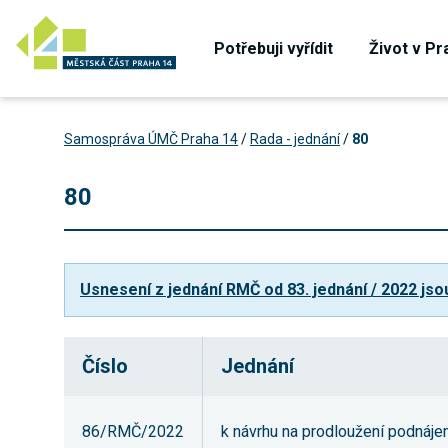
Potřebuji vyřídit
Život v Pr
Samospráva ÚMČ Praha 14
/
Rada - jednání
/
80
80
Usnesení z jednání RMČ od 83. jednání / 2022 jso
Číslo
Jednání
86/RMČ/2022
k návrhu na prodloužení podnájem