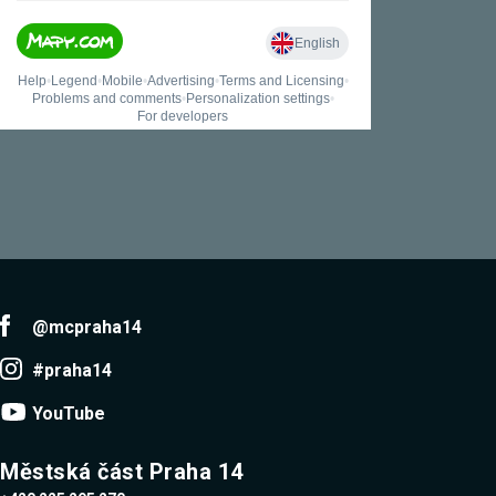
používání
analytických
cookies ve
vztahu k Vaší
návštěvě,
ztrácíme
možnost
analýzy
výkonu a
optimalizace
našich
opatření.
Personalizované
soubory cookie
Používáme rovněž
@mcpraha14
soubory cookie a
další technologie,
#praha14
abychom
přizpůsobili naše
webové stránky
YouTube
potřebám a zájmům
našich návštěvníků.
Městská část Praha 14