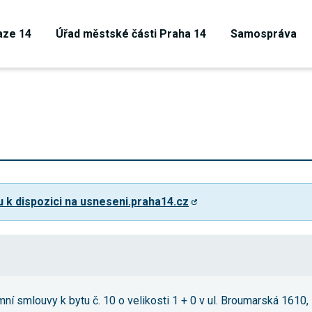
aze 14
Úřad městské části Praha 14
Samospráva
u k dispozici na usneseni.praha14.cz
Technické
cookies
Technické
ní smlouvy k bytu č. 10 o velikosti 1 + 0 v ul. Broumarská 1610,
cookies jsou