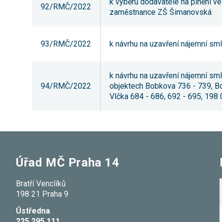
k výběru dodavatele na plnění 
92/RMČ/2022
zaměstnance ZŠ Šimanovská
93/RMČ/2022
k návrhu na uzavření nájemní sml
k návrhu na uzavření nájemní sm
94/RMČ/2022
objektech Bobkova 736 - 739, B
Vlčka 684 - 686, 692 - 695, 198 
Úřad MČ Praha 14
Bratří Venclíků
198 21 Praha 9
Ústředna
225 295 111