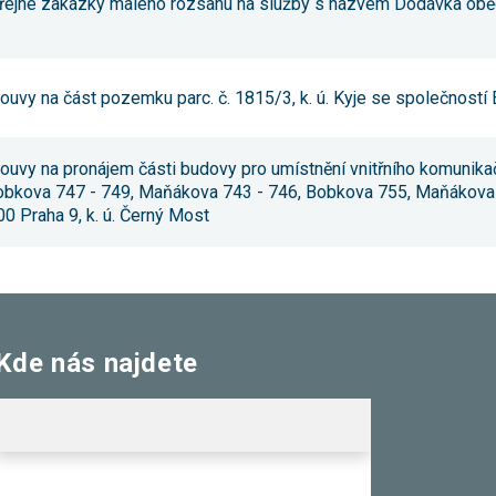
veřejné zakázky malého rozsahu na služby s názvem Dodávka obě
umožňují
měření
výkonu
našeho webu
a našich
ouvy na část pozemku parc. č. 1815/3, k. ú. Kyje se společností 
reklamních
kampaní.
Jejich pomocí
určujeme
louvy na pronájem části budovy pro umístnění vnitřního komunika
počet návštěv
obkova 747 - 749, Maňákova 743 - 746, Bobkova 755, Maňákova 7
a zdroje
návštěv
00 Praha 9, k. ú. Černý Most
našich
internetových
stránek. Data
získaná
pomocí těchto
cookies
zpracováváme
souhrnně,
Kde nás najdete
bez použití
identifikátorů,
které ukazují
na konkrétní
uživatelé
našeho webu.
Pokud
vypnete