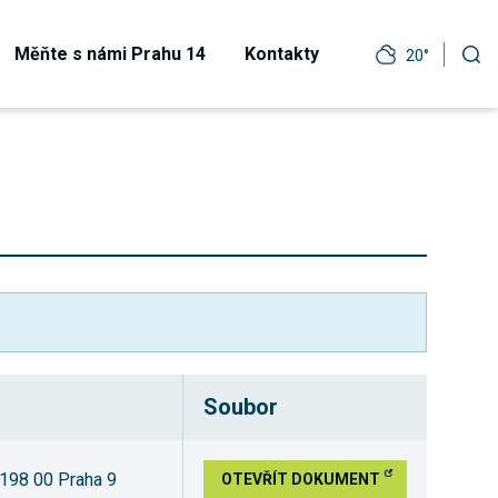
Měňte s námi Prahu 14
Kontakty
20°
Soubor
 198 00 Praha 9
OTEVŘÍT DOKUMENT