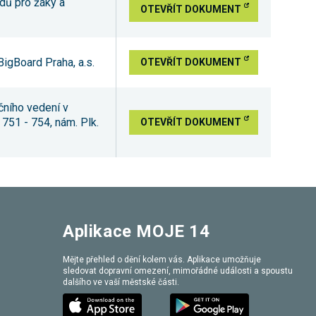
dů pro žáky a
OTEVŘÍT DOKUMENT
BigBoard Praha, a.s.
OTEVŘÍT DOKUMENT
čního vedení v
51 - 754, nám. Plk.
OTEVŘÍT DOKUMENT
Aplikace MOJE 14
Mějte přehled o dění kolem vás. Aplikace umožňuje
sledovat dopravní omezení, mimořádné události a spoustu
dalšího ve vaší městské části.