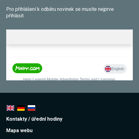
souhlas, nebudete
Pro přihlášení k odběru novinek se musíte nejprve
příjemcem obsahů
a reklam
přihlásit.
přizpůsobených
Vašim zájmům.
Kontakty / úřední hodiny
Mapa webu