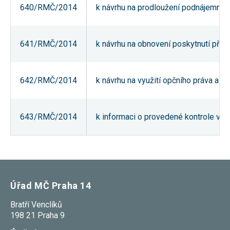
640/RMČ/2014
k návrhu na prodloužení podnájemní sm
používání
analytických
cookies ve
vztahu k Vaší
návštěvě,
641/RMČ/2014
k návrhu na obnovení poskytnutí příst
ztrácíme
možnost
analýzy
výkonu a
642/RMČ/2014
k návrhu na využití opčního práva a p
optimalizace
našich
opatření.
643/RMČ/2014
k informaci o provedené kontrole vý
Personalizované
soubory cookie
Používáme rovněž
soubory cookie a
další technologie,
abychom
přizpůsobili naše
Úřad MČ Praha 14
webové stránky
potřebám a zájmům
Bratří Venclíků
našich návštěvníků.
198 21 Praha 9