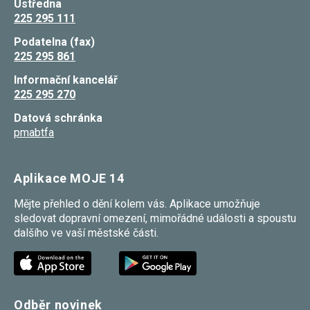
Ústředna
Reklamní
225 295 111
cookies
Reklamní cookies
Podatelna (fax)
používáme my
nebo naši partneři,
225 295 861
abychom Vám
mohli zobrazit
Informační kancelář
vhodné obsahy
225 295 270
nebo reklamy jak na
našich stránkách,
Datová schránka
tak na stránkách
pmabtfa
třetích subjektů.
Díky tomu můžeme
vytvářet profily
založené na Vašich
Aplikace MOJE 14
zájmech, tak zvané
pseudonymizované
profily. Na základě
Mějte přehled o dění kolem vás. Aplikace umožňuje
těchto informací
sledovat dopravní omezení, mimořádné události a spoustu
není zpravidla
dalšího ve vaší městské části.
možná
bezprostřední
identifikace Vaší
osoby, protože jsou
používány pouze
pseudonymizované
údaje. Pokud
Odběr novinek
nevyjádříte