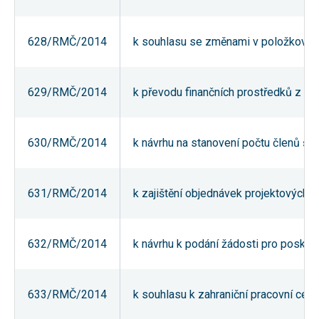
nezbytné pro
správné
fungování
628/RMČ/2014
k souhlasu se změnami v položkovém 
webu a všech
funkcí, které
nabízí.
Nepožadujeme
Váš souhlas s
629/RMČ/2014
k převodu finančních prostředků z re
využitím
technických
cookies na
našem webu.
630/RMČ/2014
k návrhu na stanovení počtu členů šk
Z tohoto
důvodu
technické
cookies
nemohou být
631/RMČ/2014
k zajištění objednávek projektových 
individuálně
deaktivovány
nebo
aktivovány.
632/RMČ/2014
k návrhu k podání žádosti pro poskyt
Analytické
633/RMČ/2014
k souhlasu k zahraniční pracovní cest
cookies
Analytické
cookies nám