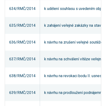
umožňují
měření
634/RMČ/2014
k udělení souhlasu s uvedením objekt
výkonu
našeho webu
a našich
reklamních
635/RMČ/2014
k zahájení veřejné zakázky na staveb
kampaní.
Jejich pomocí
určujeme
počet návštěv
a zdroje
636/RMČ/2014
k návrhu na zrušení veřejné soutěže f
návštěv
našich
internetových
stránek. Data
637/RMČ/2014
k návrhu na schválení vítěze veřejné 
získaná
pomocí těchto
cookies
zpracováváme
souhrnně,
638/RMČ/2014
k návrhu na revokaci bodu II. usnese
bez použití
identifikátorů,
které ukazují
na konkrétní
639/RMČ/2014
k návrhu na prodloužení podnájemní sm
uživatelé
našeho webu.
Pokud
vypnete