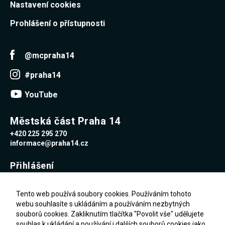
Nastavení cookies
Prohlášení o přístupnosti
@mcpraha14
#praha14
YouTube
Městská část Praha 14
+420 225 295 270
informace@praha14.cz
Přihlášení
Uživatelské jméno
Tento web používá soubory cookies. Používáním tohoto
webu souhlasíte s ukládáním a používáním nezbytných
souborů cookies. Zakliknutím tlačítka "Povolit vše" udělujete
Heslo
souhlas k ukládání a používání i dalších souborů cookies jako