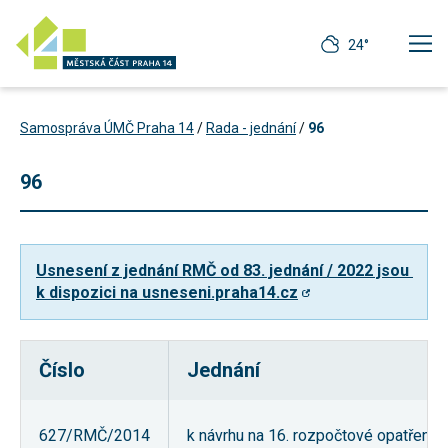
24°
Samospráva ÚMČ Praha 14
/
Rada - jednání
/
96
96
Usnesení z jednání RMČ od 83. jednání / 2022 jsou 
k dispozici na usneseni.praha14.cz
Číslo
Jednání
Technické
cookies
Technické
627/RMČ/2014
k návrhu na 16. rozpočtové opatření 
cookies jsou