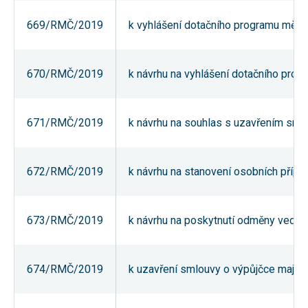
umožňují
měření
669/RMČ/2019
k vyhlášení dotačního programu městs
výkonu
našeho webu
a našich
reklamních
670/RMČ/2019
k návrhu na vyhlášení dotačního progr
kampaní.
Jejich pomocí
určujeme
počet návštěv
a zdroje
671/RMČ/2019
k návrhu na souhlas s uzavřením smlu
návštěv
našich
internetových
stránek. Data
672/RMČ/2019
k návrhu na stanovení osobních přípl
získaná
pomocí těchto
cookies
zpracováváme
souhrnně,
673/RMČ/2019
k návrhu na poskytnutí odměny vedouc
bez použití
identifikátorů,
které ukazují
na konkrétní
674/RMČ/2019
k uzavření smlouvy o výpůjčce majet
uživatelé
našeho webu.
Pokud
vypnete