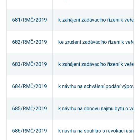
Reklamní
cookies
Reklamní cookies
681/RMČ/2019
k zahájení zadávacího řízení k veře
používáme my
nebo naši partneři,
abychom Vám
mohli zobrazit
vhodné obsahy
682/RMČ/2019
ke zrušení zadávacího řízení k veřej
nebo reklamy jak na
našich stránkách,
tak na stránkách
třetích subjektů.
683/RMČ/2019
k zahájení zadávacího řízení k veřej
Díky tomu můžeme
vytvářet profily
založené na Vašich
zájmech, tak zvané
pseudonymizované
684/RMČ/2019
k návrhu na schválení podání výpověd
profily. Na základě
těchto informací
není zpravidla
možná
685/RMČ/2019
k návrhu na obnovu nájmu bytu o veliko
bezprostřední
identifikace Vaší
osoby, protože jsou
používány pouze
pseudonymizované
686/RMČ/2019
k návrhu na souhlas s revokací usnes
údaje. Pokud
nevyjádříte