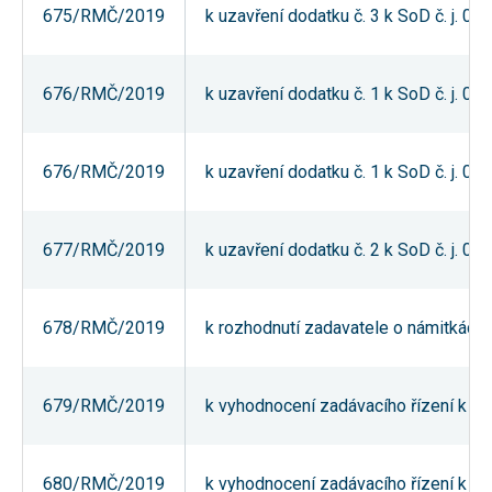
675/RMČ/2019
k uzavření dodatku č. 3 k SoD č. j. 
používání
analytických
cookies ve
vztahu k Vaší
návštěvě,
676/RMČ/2019
k uzavření dodatku č. 1 k SoD č. j. 
ztrácíme
možnost
analýzy
výkonu a
676/RMČ/2019
k uzavření dodatku č. 1 k SoD č. j. 
optimalizace
našich
opatření.
677/RMČ/2019
k uzavření dodatku č. 2 k SoD č. j. 
Personalizované
soubory cookie
Používáme rovněž
678/RMČ/2019
k rozhodnutí zadavatele o námitkách ú
soubory cookie a
další technologie,
abychom
přizpůsobili naše
webové stránky
679/RMČ/2019
k vyhodnocení zadávacího řízení k ve
potřebám a zájmům
našich návštěvníků.
680/RMČ/2019
k vyhodnocení zadávacího řízení k na