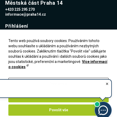
Městská část Praha 14
+420 225 295 270
informace@praha14.cz
Přihlášení
Uživatelské jméno
Tento web používá soubory cookies. Používáním tohoto
webu souhlasíte s ukládáním a používáním nezbytných
souborů cookies. Zakliknutím tlačítka "Povolit vše" udělujete
Heslo
souhlas k ukládání a používání i dalších souborů cookies jako
jsou statistické, preferenční a marketingové.
Více informací
o cookies
Zapomenuté heslo
PŘIHLÁŠENÍ
Registrace
Nastavení
Zakázat vše
Povolit vše
©
2026
- Úřad MČ Praha 14