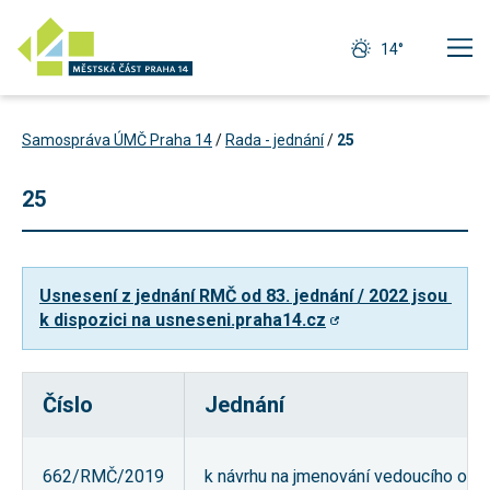
14°
Samospráva ÚMČ Praha 14
/
Rada - jednání
/
25
25
Usnesení z jednání RMČ od 83. jednání / 2022 jsou 
k dispozici na usneseni.praha14.cz
Číslo
Jednání
Technické
cookies
Technické
662/RMČ/2019
k návrhu na jmenování vedoucího odb
cookies jsou