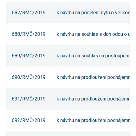
souhlas, nebudete
příjemcem obsahů
687/RMČ/2019
k návrhu na přidělení bytu o velikost
a reklam
přizpůsobených
Vašim zájmům.
688/RMČ/2019
k návrhu na souhlas s doh odou o uko
689/RMČ/2019
k návrhu na souhlas na postoupení náj
690/RMČ/2019
k návrhu na prodloužení podnájemní sm
691/RMČ/2019
k návrhu na prodloužení podnájemní sm
692/RMČ/2019
k návrhu na prodloužení podnájemní sm