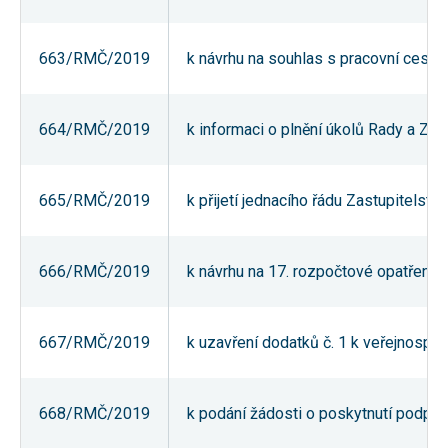
nezbytné pro
správné
fungování
663/RMČ/2019
k návrhu na souhlas s pracovní cest
webu a všech
funkcí, které
nabízí.
Nepožadujeme
Váš souhlas s
664/RMČ/2019
k informaci o plnění úkolů Rady a Za
využitím
technických
cookies na
našem webu.
665/RMČ/2019
k přijetí jednacího řádu Zastupitelst
Z tohoto
důvodu
technické
cookies
nemohou být
666/RMČ/2019
k návrhu na 17. rozpočtové opatření 
individuálně
deaktivovány
nebo
aktivovány.
667/RMČ/2019
k uzavření dodatků č. 1 k veřejnos
Analytické
668/RMČ/2019
k podání žádosti o poskytnutí podpo
cookies
Analytické
cookies nám