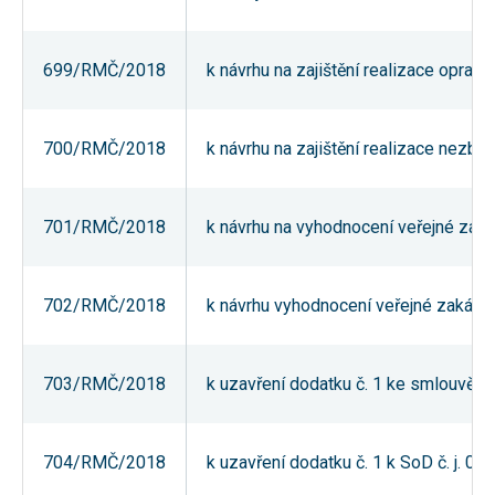
Reklamní
cookies
Reklamní cookies
699/RMČ/2018
k návrhu na zajištění realizace opra
používáme my
nebo naši partneři,
abychom Vám
mohli zobrazit
vhodné obsahy
700/RMČ/2018
k návrhu na zajištění realizace nezby
nebo reklamy jak na
našich stránkách,
tak na stránkách
třetích subjektů.
701/RMČ/2018
k návrhu na vyhodnocení veřejné zak
Díky tomu můžeme
vytvářet profily
založené na Vašich
zájmech, tak zvané
pseudonymizované
702/RMČ/2018
k návrhu vyhodnocení veřejné zakázk
profily. Na základě
těchto informací
není zpravidla
možná
703/RMČ/2018
k uzavření dodatku č. 1 ke smlouvě o
bezprostřední
identifikace Vaší
osoby, protože jsou
používány pouze
pseudonymizované
704/RMČ/2018
k uzavření dodatku č. 1 k SoD č. j. 
údaje. Pokud
nevyjádříte