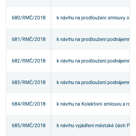
nezbytné pro
správné
fungování
680/RMČ/2018
k návrhu na prodloužení smlouvy o náj
webu a všech
funkcí, které
nabízí.
Nepožadujeme
Váš souhlas s
681/RMČ/2018
k návrhu na prodloužení podnájemní sm
využitím
technických
cookies na
našem webu.
682/RMČ/2018
k návrhu na prodloužení podnájemní sm
Z tohoto
důvodu
technické
cookies
nemohou být
683/RMČ/2018
k návrhu na prodloužení podnájemní sm
individuálně
deaktivovány
nebo
aktivovány.
684/RMČ/2018
k návrhu na Kolektivní smlouvu a ro
Analytické
685/RMČ/2018
k návrhu vyjádření městské části Pra
cookies
Analytické
cookies nám