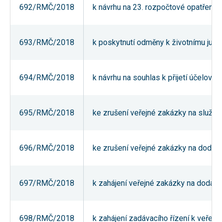
692/RMČ/2018
k návrhu na 23. rozpočtové opatření 
používání
analytických
cookies ve
vztahu k Vaší
návštěvě,
693/RMČ/2018
k poskytnutí odměny k životnímu jubi
ztrácíme
možnost
analýzy
výkonu a
694/RMČ/2018
k návrhu na souhlas k přijetí účelov
optimalizace
našich
opatření.
695/RMČ/2018
ke zrušení veřejné zakázky na služby
Personalizované
soubory cookie
Používáme rovněž
696/RMČ/2018
ke zrušení veřejné zakázky na dodávk
soubory cookie a
další technologie,
abychom
přizpůsobili naše
webové stránky
697/RMČ/2018
k zahájení veřejné zakázky na dodávky
potřebám a zájmům
našich návštěvníků.
698/RMČ/2018
k zahájení zadávacího řízení k veřej