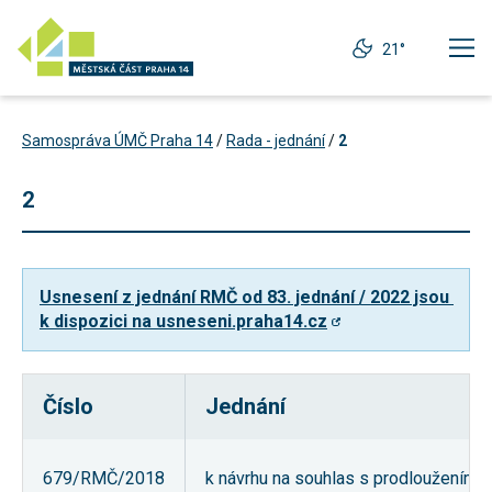
21°
Samospráva ÚMČ Praha 14
/
Rada - jednání
/
2
2
Usnesení z jednání RMČ od 83. jednání / 2022 jsou 
k dispozici na usneseni.praha14.cz
Číslo
Jednání
Technické
cookies
Technické
679/RMČ/2018
k návrhu na souhlas s prodloužením po
cookies jsou