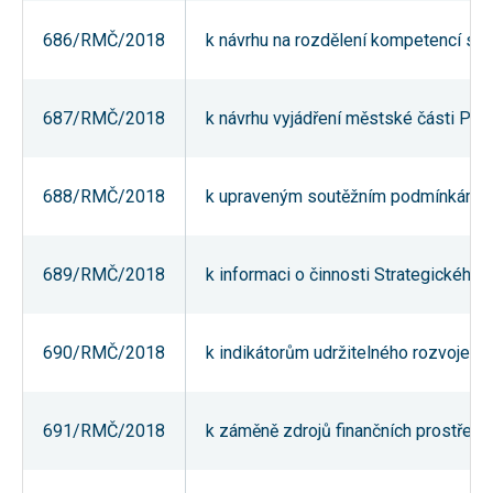
umožňují
měření
686/RMČ/2018
k návrhu na rozdělení kompetencí sta
výkonu
našeho webu
a našich
reklamních
687/RMČ/2018
k návrhu vyjádření městské části Pr
kampaní.
Jejich pomocí
určujeme
počet návštěv
a zdroje
688/RMČ/2018
k upraveným soutěžním podmínkám pro
návštěv
našich
internetových
stránek. Data
689/RMČ/2018
k informaci o činnosti Strategického 
získaná
pomocí těchto
cookies
zpracováváme
souhrnně,
690/RMČ/2018
k indikátorům udržitelného rozvoje m
bez použití
identifikátorů,
které ukazují
na konkrétní
691/RMČ/2018
k záměně zdrojů finančních prostřed
uživatelé
našeho webu.
Pokud
vypnete