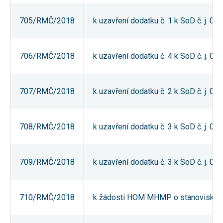
souhlas, nebudete
příjemcem obsahů
705/RMČ/2018
k uzavření dodatku č. 1 k SoD č. j. 0
a reklam
přizpůsobených
Vašim zájmům.
706/RMČ/2018
k uzavření dodatku č. 4 k SoD č. j. 0
707/RMČ/2018
k uzavření dodatku č. 2 k SoD č. j. 
708/RMČ/2018
k uzavření dodatku č. 3 k SoD č. j. 0
709/RMČ/2018
k uzavření dodatku č. 3 k SoD č. j. 
710/RMČ/2018
k žádosti HOM MHMP o stanovisko k p